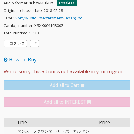
Audio format: 16bit/44.1kHz
Lossless
Original release date: 2018-02-28
Label:
Sony Music Entertainment (Japan) Inc.
Catalog number: XSXX00410B00Z
Total runtime: 53:10
ロスレス
How To Buy
Add all to Cart
Add all to INTEREST
Title
Price
ダンス・ファウンダー(リ・ボーカル アンド