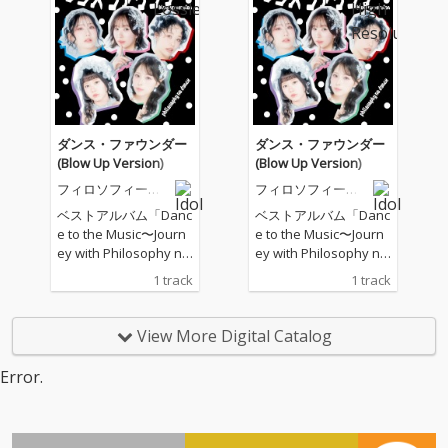
ォー・フィロソフィ
ォー・フィロソフィ
ー」を収録した「Majo
ー」を収録した「Majo
r Best」で構成された2
r Best」で構成された2
枚組ベスト盤。
枚組ベスト盤。
ダンス・ファウンダー
ダンス・ファウンダー
(Blow Up Version)
(Blow Up Version)
フィロソフィーの
フィロソフィーの
ダンス
ダンス
ベストアルバム「Danc
ベストアルバム「Danc
e to the Music〜Journ
e to the Music〜Journ
ey with Philosophy no
ey with Philosophy no
Dance〜」の完全生産
Dance〜」の完全生産
1 track
1 track
限定盤Disc3「Rare Tra
限定盤Disc3「Rare Tra
cks」に収録される
cks」に収録される
「ダンス・ファウンダ
「ダンス・ファウンダ
View More Digital Catalog
ー（Blow Up Versio
ー（Blow Up Versio
n）」 「ダンス・ファ
n）」 「ダンス・ファ
Error.
ウンダー」を新たに新
ウンダー」を新たに新
体制の5名でVoを再RE
体制の5名でVoを再RE
C
C