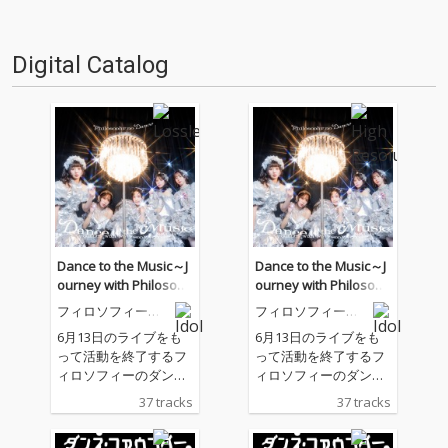
トソ…
のエピソードや、レコーディン
グ現場での奮闘や、冬の感情
を…
Digital Catalog
Dance to the Music～J
Dance to the Music～J
ourney with Philosoph
ourney with Philosoph
y no Dance～
y no Dance～
フィロソフィーの
フィロソフィーの
ダンス
ダンス
6月13日のライブをも
6月13日のライブをも
って活動を終了するフ
って活動を終了するフ
ィロソフィーのダンス
ィロソフィーのダンス
の代表曲を詰め込ん
の代表曲を詰め込ん
37 tracks
37 tracks
だ、「Indies Best」
だ、「Indies Best」
と、新曲「ダンス・フ
と、新曲「ダンス・フ