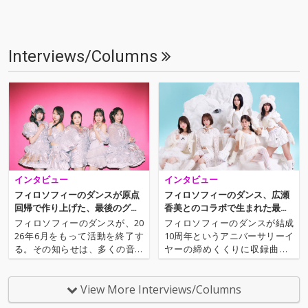
Interviews/Columns
インタビュー
インタビュー
フィロソフィーのダンスが原点
フィロソフィーのダンス、広瀬
回帰で作り上げた、最後のグル
香美とのコラボで生まれた最強
ーヴ
ファンキー・ウィンター・チュ
フィロソフィーのダンスが、20
フィロソフィーのダンスが結成
ーン！
26年6月をもって活動を終了す
10周年というアニバーサリーイ
る。その知らせは、多くの音楽
ヤーの締めくくりに収録曲全4
ファンに衝撃を与えた。ベス
曲すべてがウィンター・ソング
ト・アルバム『Dance to the M
というシングル『ゲレンデ・フ
usic～Journey with Philosophy
ァンキー・ラブ』をリリースす
View More Interviews/Columns
no Dance～』に収録されたラス
る。広瀬香美が手がけた表題曲