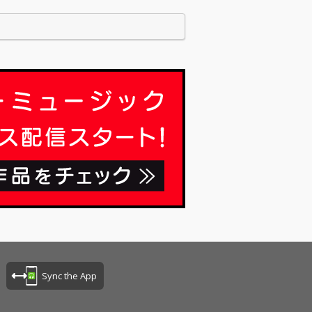
、この10年で“自分たちのスタイル”で更新し
きた。目まぐるし…
Sync the App