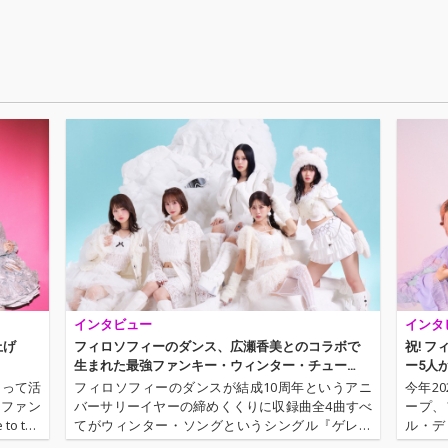
成された2
n）」 「ダンス・ファ
n）」 「ダンス・ファ
ウンダー」を新たに新
ウンダー」を新たに新
体制の5名でVoを再RE
体制の5名でVoを再RE
C
C
インタビュー
インタ
上げ
フィロソフィーのダンス、広瀬香美とのコラボで
祝! 
生まれた最強ファンキー・ウィンター・チュー
ー5人
ン！
もって活
フィロソフィーのダンスが結成10周年というアニ
今年2
楽ファン
バーサリーイヤーの締めくくりに収録曲全4曲すべ
ープ、
 the
てがウィンター・ソングというシングル『ゲレン
ル・デ
nce～』に
デ・ファンキー・ラブ』をリリースする。広瀬香
ィーな