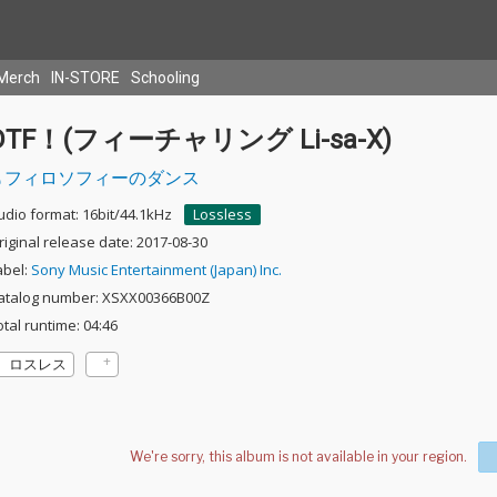
Merch
IN-STORE
Schooling
DTF！(フィーチャリング Li-sa-X)
フィロソフィーのダンス
udio format: 16bit/44.1kHz
Lossless
riginal release date: 2017-08-30
abel:
Sony Music Entertainment (Japan) Inc.
atalog number: XSXX00366B00Z
otal runtime: 04:46
ロスレス