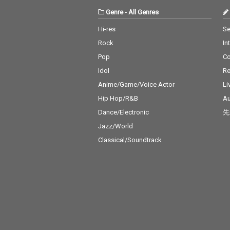
Genre
-
All Genres
Hi-res
Se
Rock
In
Pop
C
Idol
Re
Anime/Game/Voice Actor
Li
Hip Hop/R&B
Au
Dance/Electronic
先
Jazz/World
Classical/Soundtrack