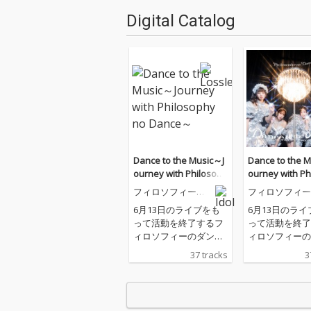
Digital Catalog
Dance to the Music～J
Dance to the 
ourney with Philosoph
ourney with Ph
y no Dance～
y no Dance～
フィロソフィーの
フィロソフィー
ダンス
ダンス
6月13日のライブをも
6月13日のライ
って活動を終了するフ
って活動を終了
ィロソフィーのダンス
ィロソフィーの
の代表曲を詰め込ん
の代表曲を詰め
37 tracks
3
だ、「Indies Best」
だ、「Indies B
と、新曲「ダンス・フ
と、新曲「ダン
ォー・フィロソフィ
ォー・フィロソ
ー」を収録した「Majo
ー」を収録した「