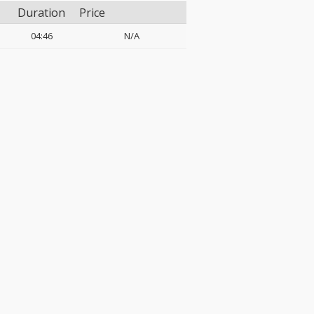
Duration
Price
04:46
N/A