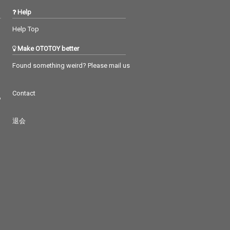
Help
Help Top
Make OTOTOY better
Found something weird? Please mail us
Contact
つ
退会