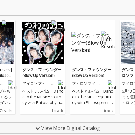
Music～J
ダンス・ファウンダー
ダンス・ファウンダー
ダンス
ilosoph
(Blow Up Version)
(Blow Up Version)
ロソフ
の
フィロソフィーの
フィロソフィーの
フィロ
ダンス
ダンス
ダンス
ブをも
ベストアルバム「Danc
ベストアルバム「Danc
6月1
するフ
e to the Music〜Journ
e to the Music〜Journ
って活
ダンス
ey with Philosophy no
ey with Philosophy no
ィロソ
込ん
Dance〜」の完全生産
Dance〜」の完全生産
ス、新
7 tracks
1 track
1 track
est」
限定盤Disc3「Rare Tra
限定盤Disc3「Rare Tra
ス・フ
cks」に収録される
cks」に収録される
フィ
「ダンス・ファウンダ
「ダンス・ファウンダ
View More Digital Catalog
Majo
ー（Blow Up Versio
ー（Blow Up Versio