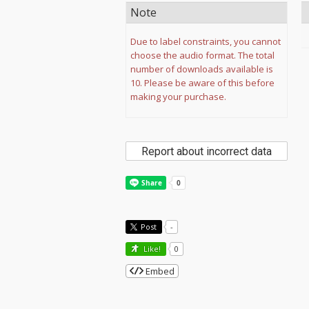
Note
Due to label constraints, you cannot
choose the audio format. The total
number of downloads available is
10. Please be aware of this before
making your purchase.
Report about incorrect data
Post
-
Like!
0
Embed