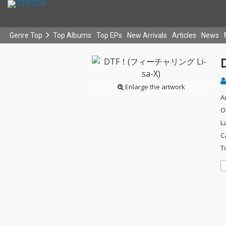
Genre Top
Top Albums
Top EPs
New Arrivals
Articles
News
Enlarge the artwork
A
O
L
C
T