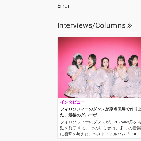
r Best」で構成された2
r Best」で構
Error.
枚組ベスト盤。
枚組ベスト盤。
Interviews/Columns
インタビュー
フィロソフィーのダンスが原点回帰で作り
た、最後のグルーヴ
フィロソフィーのダンスが、2026年6月を
動を終了する。その知らせは、多くの音
に衝撃を与えた。ベスト・アルバム『Dance to
Music～Journey with Philosophy no Da