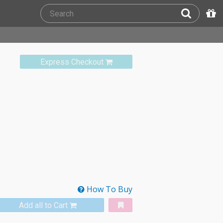
Express Checkout
How To Buy
Add all to Cart