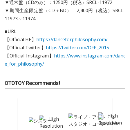
▼通常盤（CDのみ）：1250円（税込）SRCL-11972
▼期間生産限定盤（CD＋BD）：2,400円（税込）SRCL-
11973～11974
■URL
【Official HP】
https://danceforphilosophy.com/
【Official Twitter】
https://twitter.com/DFP_2015
【Official Instagram】
https://www.instagram.com/danc
e_for_philosophy/
OTOTOY Recommends!