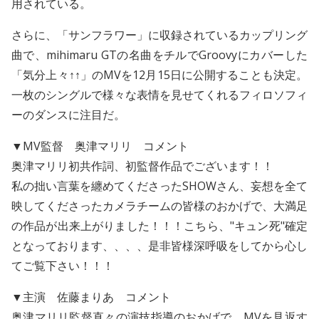
用されている。
さらに、「サンフラワー」に収録されているカップリング
曲で、mihimaru GTの名曲をチルでGroovyにカバーした
「気分上々↑↑」のMVを12月15日に公開することも決定。
一枚のシングルで様々な表情を見せてくれるフィロソフィ
ーのダンスに注目だ。
▼MV監督 奥津マリリ コメント
奥津マリリ初共作詞、初監督作品でございます！！
私の拙い言葉を纏めてくださったSHOWさん、妄想を全て
映してくださったカメラチームの皆様のおかげで、大満足
の作品が出来上がりました！！！こちら、"キュン死"確定
となっております、、、、是非皆様深呼吸をしてから心し
てご覧下さい！！！
▼主演 佐藤まりあ コメント
奥津マリリ監督直々の演技指導のおかげで、MVを見返す