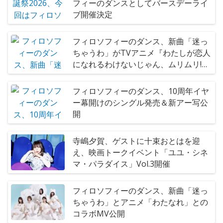
フィーのダンスとしてバースデーライ
ブ開催決定
フィロソフィーのダンス、新曲「迷っ
ちゃうわ」がTVアニメ『わたしが恋人
になれるわけないじゃん、ムリムリ!
（※ムリじゃなかった!?）』EDテーマ
に起用
フィロソフィーのダンス、10周年イヤ
ー幕開けのシングル発売＆新アー写公
開
寺嶋夕賀、ゲストに十束おとはを迎
え、映画トークイベント「ユユ・シネ
マ・パラダイス」Vol.3開催
フィロソフィーのダンス、新曲「迷っ
ちゃうわ」とアニメ「わたなれ」との
コラボMV公開