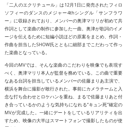
「二人のエクリチュール」は12月1日に発売されたフィロ
ソフィーのダンスのメジャー4thシングル「サンフラワ
ー」に収録されており、メンバーの奥津マリリが初めて共
作詞として楽曲の制作に参加した一曲。奥津が歌詞のイメ
ージを伝えるために短編小説ほどの原案をまとめ、作詞・
作曲を担当したSHOW氏とともに細部までこだわって作っ
た楽曲となっている。
今回のMVでは、そんな楽曲のこだわりを映像でも表現す
べく、奥津マリリ本人が監督を務めている。この曲で重要
なある台詞を担当しているメンバーの佐藤まりあ主演で、
横浜を舞台に撮影が敢行された。事前にカメラチームと入
念な打ち合わせとロケハンを重ね、まるで佐藤まりあと付
き合っているかのような気持ちになれる“キュン死”確定の
MVが完成した。一緒にデートをしているリアリティを出
すため、映像の大半はスマートフォンで撮影したものが使