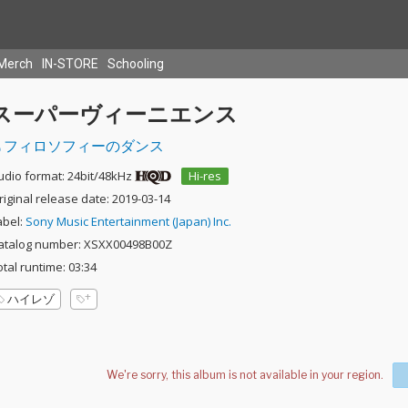
Merch
IN-STORE
Schooling
スーパーヴィーニエンス
フィロソフィーのダンス
udio format: 24bit/48kHz
Hi-res
riginal release date: 2019-03-14
abel:
Sony Music Entertainment (Japan) Inc.
atalog number: XSXX00498B00Z
otal runtime: 03:34
ハイレゾ