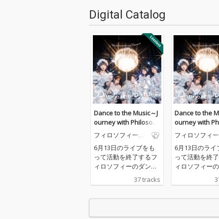
Digital Catalog
Dance to the Music～J
Dance to the 
ourney with Philosoph
ourney with Ph
y no Dance～
y no Dance～
フィロソフィーの
フィロソフィー
ダンス
ダンス
6月13日のライブをも
6月13日のライ
って活動を終了するフ
って活動を終了
ィロソフィーのダンス
ィロソフィーの
の代表曲を詰め込ん
の代表曲を詰め
37 tracks
3
だ、「Indies Best」
だ、「Indies B
と、新曲「ダンス・フ
と、新曲「ダン
ォー・フィロソフィ
ォー・フィロソ
ー」を収録した「Majo
ー」を収録した「