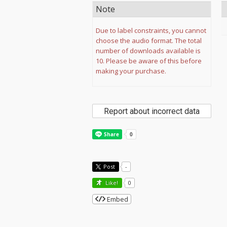
Note
Due to label constraints, you cannot
choose the audio format. The total
number of downloads available is
10. Please be aware of this before
making your purchase.
Report about incorrect data
Post
-
Like!
0
Embed