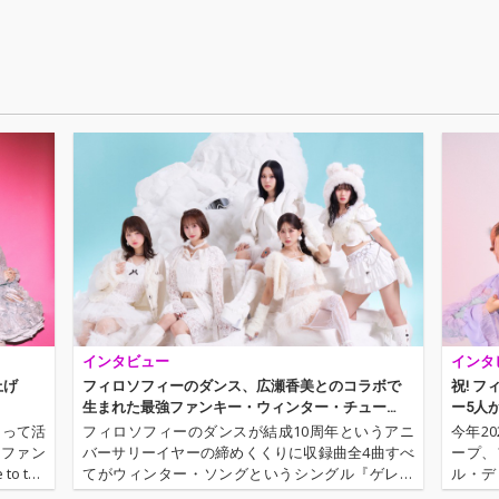
成された2
n）」 「ダンス・ファ
n）」 「ダンス・ファ
ウンダー」を新たに新
ウンダー」を新たに新
体制の5名でVoを再RE
体制の5名でVoを再RE
C
C
インタビュー
インタ
上げ
フィロソフィーのダンス、広瀬香美とのコラボで
祝! 
生まれた最強ファンキー・ウィンター・チュー
ー5人
ン！
もって活
フィロソフィーのダンスが結成10周年というアニ
今年2
楽ファン
バーサリーイヤーの締めくくりに収録曲全4曲すべ
ープ、
 the
てがウィンター・ソングというシングル『ゲレン
ル・デ
nce～』に
デ・ファンキー・ラブ』をリリースする。広瀬香
ィーな