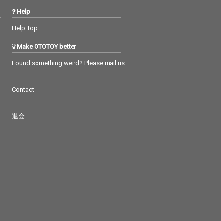
Help
Help Top
Make OTOTOY better
Found something weird? Please mail us
Contact
つ
退会