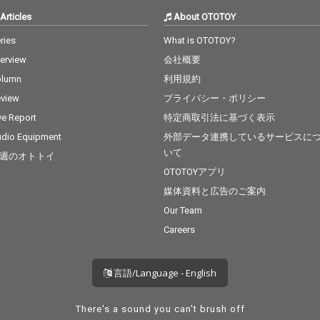
Articles
About OTOTOY
ries
What is OTOTOY?
terview
会社概要
olumn
利用規約
view
プライバシー・ポリシー
ve Report
特定商取引法に基づく表示
dio Equipment
外部データ連携しているサービスに
いて
週のオトトイ
OTOTOYアプリ
媒体資料と広告のご案内
Our Team
Careers
言語/Language - English
There's a sound you can't brush off