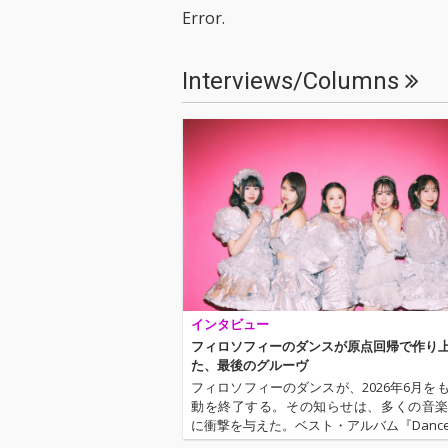
r Best」で構成された2
r Best」で構
Error.
枚組ベスト盤。
枚組ベスト盤。
Interviews/Columns
インタビュー
フィロソフィーのダンスが原点回帰で作り
た、最後のグルーヴ
フィロソフィーのダンスが、2026年6月を
動を終了する。その知らせは、多くの音
に衝撃を与えた。ベスト・アルバム『Dance to
Music～Journey with Philosophy no Da