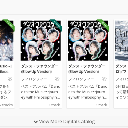
Music～J
ダンス・ファウンダー
ダンス・ファウンダー
ダンス
ilosoph
(Blow Up Version)
(Blow Up Version)
ロソフ
の
フィロソフィーの
フィロソフィーの
フィロ
ダンス
ダンス
ダンス
ブをも
ベストアルバム「Danc
ベストアルバム「Danc
6月1
するフ
e to the Music〜Journ
e to the Music〜Journ
って活
ダンス
ey with Philosophy no
ey with Philosophy no
ィロソ
込ん
Dance〜」の完全生産
Dance〜」の完全生産
ス、新
7 tracks
1 track
1 track
est」
限定盤Disc3「Rare Tra
限定盤Disc3「Rare Tra
ス・フ
cks」に収録される
cks」に収録される
フィ
「ダンス・ファウンダ
「ダンス・ファウンダ
View More Digital Catalog
Majo
ー（Blow Up Versio
ー（Blow Up Versio