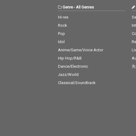
Genre
-
All Genres
Hi-res
Se
Rock
In
Pop
C
Idol
Re
Anime/Game/Voice Actor
Li
Hip Hop/R&B
Au
Dance/Electronic
先
Jazz/World
Classical/Soundtrack