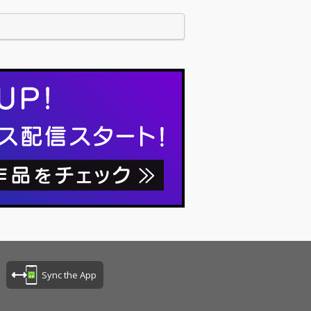
、この10年で“自分たちのスタイル”で更新し
きた。目まぐるし…
Sync the App