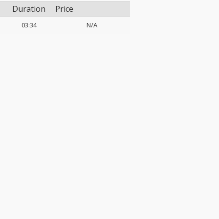
Duration
Price
03:34
N/A