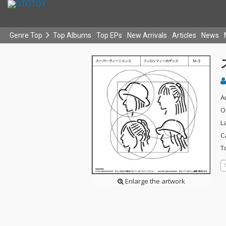
Genre Top
Top Albums
Top EPs
New Arrivals
Articles
News
A
O
L
C
T
Enlarge the artwork