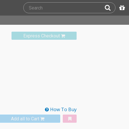
Express Checkout
How To Buy
Add all to Cart