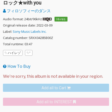
ロック★with you
フィロソフィーのダンス
Audio format: 24bit/96kHz
Hi-res
Original release date: 2022-03-09
Label:
Sony Music Labels Inc.
Catalog number: SRXX04285B00Z
Total runtime: 03:47
ハイレゾ
How To Buy
Add all to Cart
Add all to INTEREST