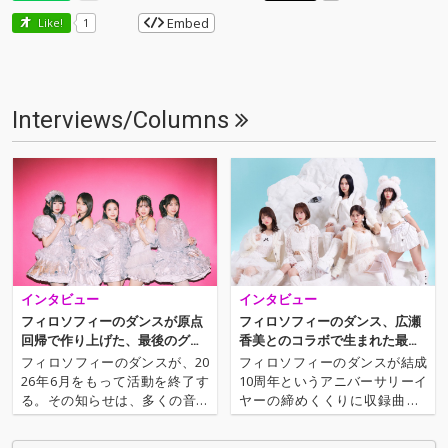
Embed
Like!
1
Interviews/Columns
インタビュー
インタビュー
フィロソフィーのダンスが原点
フィロソフィーのダンス、広瀬
回帰で作り上げた、最後のグル
香美とのコラボで生まれた最強
ーヴ
ファンキー・ウィンター・チュ
フィロソフィーのダンスが、20
フィロソフィーのダンスが結成
ーン！
26年6月をもって活動を終了す
10周年というアニバーサリーイ
る。その知らせは、多くの音楽
ヤーの締めくくりに収録曲全4
ファンに衝撃を与えた。ベス
曲すべてがウィンター・ソング
ト・アルバム『Dance to the M
というシングル『ゲレンデ・フ