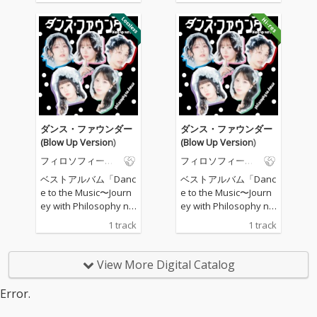
だ、「Indies Best」
だ、「Indies Best」
と、新曲「ダンス・フ
と、新曲「ダンス・フ
ォー・フィロソフィ
ォー・フィロソフィ
ー」を収録した「Majo
ー」を収録した「Majo
r Best」で構成された2
r Best」で構成された2
枚組ベスト盤。
枚組ベスト盤。
ダンス・ファウンダー
ダンス・ファウンダー
(Blow Up Version)
(Blow Up Version)
フィロソフィーの
フィロソフィーの
ダンス
ダンス
ベストアルバム「Danc
ベストアルバム「Danc
e to the Music〜Journ
e to the Music〜Journ
ey with Philosophy no
ey with Philosophy no
Dance〜」の完全生産
Dance〜」の完全生産
1 track
1 track
限定盤Disc3「Rare Tra
限定盤Disc3「Rare Tra
cks」に収録される
cks」に収録される
「ダンス・ファウンダ
「ダンス・ファウンダ
View More Digital Catalog
ー（Blow Up Versio
ー（Blow Up Versio
n）」 「ダンス・ファ
n）」 「ダンス・ファ
Error.
ウンダー」を新たに新
ウンダー」を新たに新
体制の5名でVoを再RE
体制の5名でVoを再RE