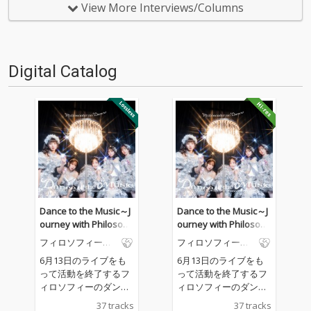
usic～Journey with Philosophy
ァンキー・ラブ』をリリースす
View More Interviews/Columns
no Dance～』に収録されたラス
る。広瀬香美が手がけた表題曲
トソ…
のエピソードや、レコーディン
グ現場での奮闘や、冬の感情
を…
Digital Catalog
Dance to the Music～J
Dance to the Music～J
ourney with Philosoph
ourney with Philosoph
y no Dance～
y no Dance～
フィロソフィーの
フィロソフィーの
ダンス
ダンス
6月13日のライブをも
6月13日のライブをも
って活動を終了するフ
って活動を終了するフ
ィロソフィーのダンス
ィロソフィーのダンス
の代表曲を詰め込ん
の代表曲を詰め込ん
37 tracks
37 tracks