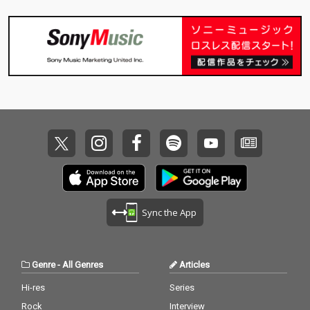
C
C
Sync the App
Genre
-
All Genres
Articles
Hi-res
Series
Rock
Interview