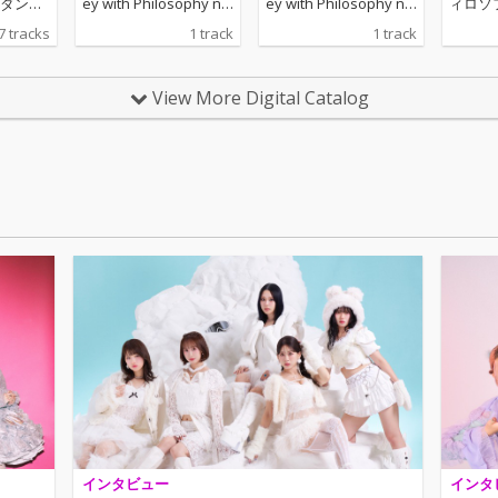
ダンス
ey with Philosophy no
ey with Philosophy no
ィロソ
込ん
Dance〜」の完全生産
Dance〜」の完全生産
ス、新
7 tracks
1 track
1 track
est」
限定盤Disc3「Rare Tra
限定盤Disc3「Rare Tra
ス・フ
cks」に収録される
cks」に収録される
フィ
「ダンス・ファウンダ
「ダンス・ファウンダ
View More Digital Catalog
Majo
ー（Blow Up Versio
ー（Blow Up Versio
成された2
n）」 「ダンス・ファ
n）」 「ダンス・ファ
ウンダー」を新たに新
ウンダー」を新たに新
体制の5名でVoを再RE
体制の5名でVoを再RE
C
C
インタビュー
インタ