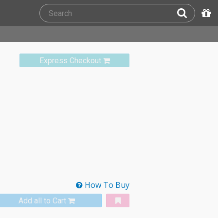
Express Checkout
How To Buy
Add all to Cart