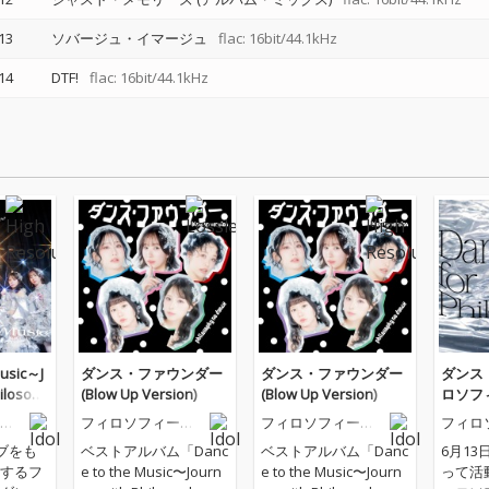
13
ソバージュ・イマージュ
flac: 16bit/44.1kHz
14
DTF!
flac: 16bit/44.1kHz
Music～J
ダンス・ファウンダー
ダンス・ファウンダー
ダンス
ilosoph
(Blow Up Version)
(Blow Up Version)
ロソフ
の
フィロソフィーの
フィロソフィーの
フィロ
ダンス
ダンス
ダンス
ブをも
ベストアルバム「Danc
ベストアルバム「Danc
6月1
するフ
e to the Music〜Journ
e to the Music〜Journ
って活