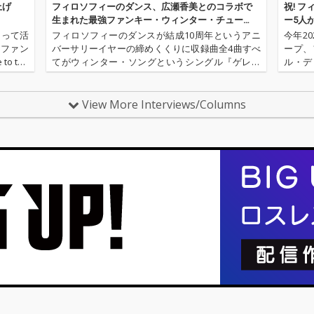
上げ
フィロソフィーのダンス、広瀬香美とのコラボで
祝! 
生まれた最強ファンキー・ウィンター・チュー
ー5人
ン！
もって活
フィロソフィーのダンスが結成10周年というアニ
今年2
楽ファン
バーサリーイヤーの締めくくりに収録曲全4曲すべ
ープ、
 the
てがウィンター・ソングというシングル『ゲレン
ル・デ
nce～』に
デ・ファンキー・ラブ』をリリースする。広瀬香
ィーな
美が手がけた表題曲のエピソードや、レコーディ
たちは
ング現場での奮闘や、冬の感情を…
続けて
View More Interviews/Columns