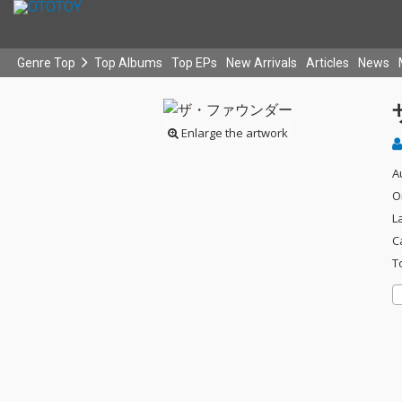
Genre Top
Top Albums
Top EPs
New Arrivals
Articles
News
Enlarge the artwork
A
O
L
C
T