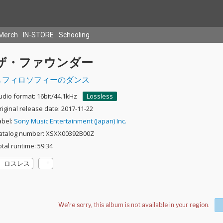
Merch
IN-STORE
Schooling
ザ・ファウンダー
フィロソフィーのダンス
udio format: 16bit/44.1kHz
Lossless
riginal release date: 2017-11-22
abel:
Sony Music Entertainment (Japan) Inc.
atalog number: XSXX00392B00Z
otal runtime: 59:34
ロスレス