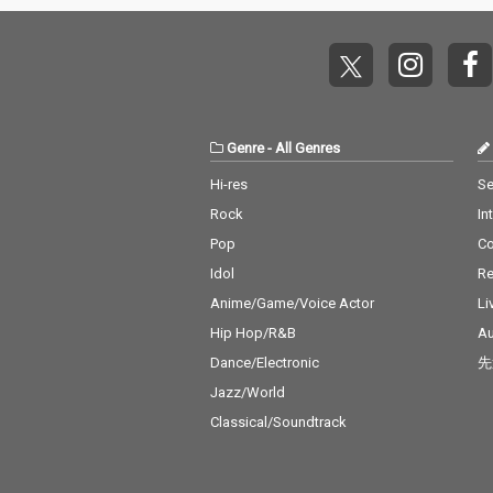
Genre
-
All Genres
Hi-res
Se
Rock
In
Pop
C
Idol
Re
Anime/Game/Voice Actor
Li
Hip Hop/R&B
Au
Dance/Electronic
先
Jazz/World
Classical/Soundtrack