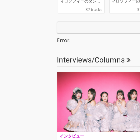
ィロソフィーのダンス
ィロソフィーの
の代表曲を詰め込ん
の代表曲を詰め
37 tracks
3
だ、「Indies Best」
だ、「Indies B
と、新曲「ダンス・フ
と、新曲「ダン
ォー・フィロソフィ
ォー・フィロソ
ー」を収録した「Majo
ー」を収録した「
r Best」で構成された2
r Best」で構
Error.
枚組ベスト盤。
枚組ベスト盤。
Interviews/Columns
インタビュー