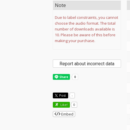
Note
Due to label constraints, you cannot
choose the audio format. The total
number of downloads available is
10. Please be aware of this before
making your purchase.
Report about incorrect data
Post
-
Like!
0
Embed