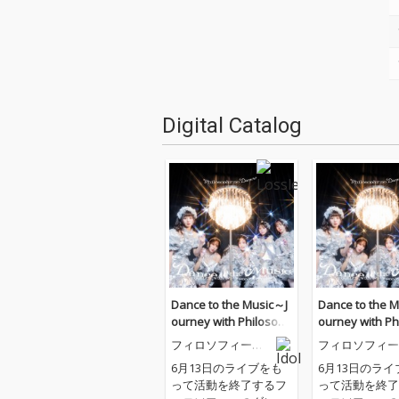
Digital Catalog
Dance to the Music～J
Dance to the 
ourney with Philosoph
ourney with Ph
y no Dance～
y no Dance～
フィロソフィーの
フィロソフィー
ダンス
ダンス
6月13日のライブをも
6月13日のライ
って活動を終了するフ
って活動を終了