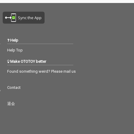
Sync the App
Help
Help Top
Make OTOTOY better
Found something weird? Please mail us
Contact
つ
退会