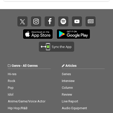
Sync the App
Genre
-
All Genres
Articles
Hi-res
Series
Rock
Interview
Pop
Column
Idol
Review
Anime/Game/Voice Actor
Live Report
Hip Hop/R&B
Audio Equipment