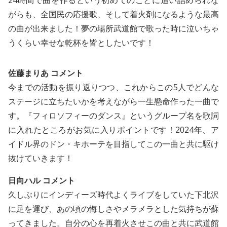
24時間で曲を作るという初めてのことに追い詰められな
がらも、全国民の応援歌、そして着火剤になるような最高
の曲が出来ました！夢の場所武道館で歌った時に泣いちゃ
うくらい幸せな乾杯を皆としたいです！
佐藤まりあ コメント
今までの活動を振り返りつつ、これからこの5人でどんな
ステージに立ちたいかを考えながら一生懸命作った一曲で
す。『フィロソフィーのダンス』というグループ名を歌詞
に入れたところがお気に入りポイントです！2024年、ア
イドル界のドン・キホーテを目指してこの一曲と共に駆け
抜けていきます！
日向ハル コメント
久しぶりにインディーズ時代よくライブをしていた下北沢
に足を運び、あの頃の悔しさやメラメラとした気持ちが蘇
ってきました。自分の心を再着火させこの曲と共に武道館