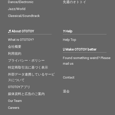
Dance/Electronic
先週のオトトイ
Jazz/World
Classical/Soundtrack
About OTOTOY
Help
What is OTOTOY?
Help Top
会社概要
Make OTOTOY better
利用規約
Found something weird? Please
プライバシー・ポリシー
mail us
特定商取引法に基づく表示
外部データ連携しているサービ
Contact
スについて
OTOTOYアプリ
退会
媒体資料と広告のご案内
Our Team
Careers