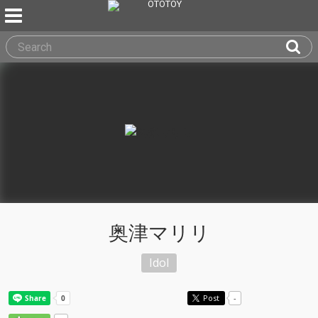
奥津マリリ
Idol
Post
-