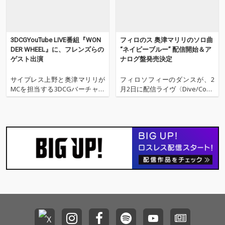
3DCGYouTube LIVE番組『WON
フィロのス 奥津マリリのソロ曲
DER WHEEL』に、フレンズらの
“ネイビーブルー” 配信開始＆ア
ゲスト出演
ナログ盤発売決定
サイプレス上野と奥津マリリが
フィロソフィーのダンスが、2
MCを担当する3DCGバーチャル
月2日に配信ライヴ〈Dive/Conn
ライブの音楽番組「WONDER W
ect〉を行い、奥津マリリのソロ
HEEL」が、3/16 19時からYouTu
曲“ネイビーブルー”を2月3日よ
be LIVEで無料生配信される。
り配信、さらにアナログ・レコ
第5回目となる今回のゲストに
ードのリリースが決定したこと
は、フレンズ、yukaDD(;´∀`)、S
を発表した。 本ライヴは、Son
HARE
yMusicが立ち上げた「Zeppで