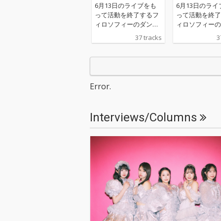
ダンス
ダンス
6月13日のライブをも
6月13日のライ
って活動を終了するフ
って活動を終了
ィロソフィーのダンス
ィロソフィーの
の代表曲を詰め込ん
の代表曲を詰め
37 tracks
3
だ、「Indies Best」
だ、「Indies B
と、新曲「ダンス・フ
と、新曲「ダン
ォー・フィロソフィ
ォー・フィロソ
ー」を収録した「Majo
ー」を収録した「
r Best」で構成された2
r Best」で構
Error.
枚組ベスト盤。
枚組ベスト盤。
Interviews/Columns