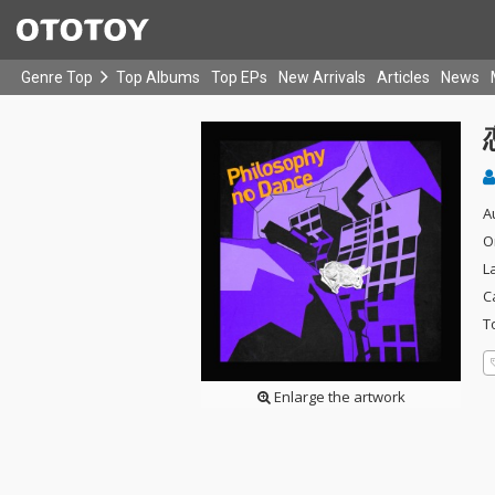
Genre Top
Top Albums
Top EPs
New Arrivals
Articles
News
A
O
L
C
T
Enlarge the artwork