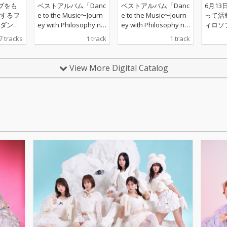
ダンス
ダンス
ダンス
ブをも
ベストアルバム「Danc
ベストアルバム「Danc
6月1
するフ
e to the Music〜Journ
e to the Music〜Journ
って活
ダンス
ey with Philosophy no
ey with Philosophy no
ィロソ
込ん
Dance〜」の完全生産
Dance〜」の完全生産
ス、新
7 tracks
1 track
1 track
est」
限定盤Disc3「Rare Tra
限定盤Disc3「Rare Tra
ス・フ
cks」に収録される
cks」に収録される
フィ
「ダンス・ファウンダ
「ダンス・ファウンダ
View More Digital Catalog
Majo
ー（Blow Up Versio
ー（Blow Up Versio
成された2
n）」 「ダンス・ファ
n）」 「ダンス・ファ
ウンダー」を新たに新
ウンダー」を新たに新
体制の5名でVoを再RE
体制の5名でVoを再RE
C
C