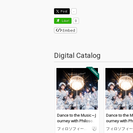
Post
-
Like!
0
Embed
Digital Catalog
Dance to the Music～J
Dance to the 
ourney with Philosoph
ourney with Ph
y no Dance～
y no Dance～
フィロソフィーの
フィロソフィー