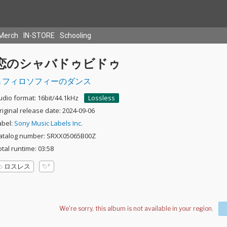
Merch
IN-STORE
Schooling
恋のシャバドゥビドゥ
フィロソフィーのダンス
udio format: 16bit/44.1kHz
Lossless
riginal release date: 2024-09-06
abel:
Sony Music Labels Inc.
atalog number: SRXX05065B00Z
otal runtime: 03:58
ロスレス