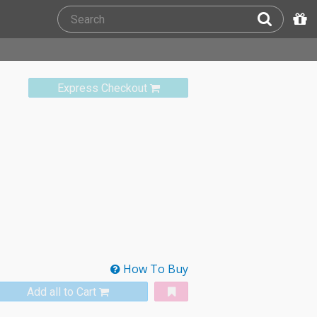
Express Checkout
How To Buy
Add all to Cart