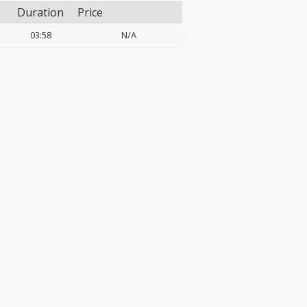
Duration
Price
03:58
N/A