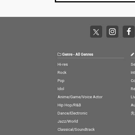
Genre
-
All Genres
Hi-res
Se
Rock
In
Pop
C
Idol
Re
Anime/Game/Voice Actor
Li
Hip Hop/R&B
Au
Dance/Electronic
先
Jazz/World
Classical/Soundtrack