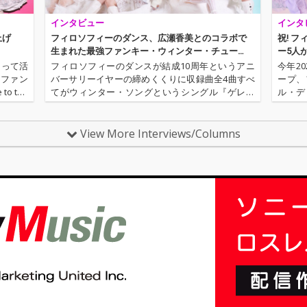
インタビュー
インタ
上げ
フィロソフィーのダンス、広瀬香美とのコラボで
祝! 
生まれた最強ファンキー・ウィンター・チュー
ー5人
ン！
もって活
フィロソフィーのダンスが結成10周年というアニ
今年2
楽ファン
バーサリーイヤーの締めくくりに収録曲全4曲すべ
ープ、
 the
てがウィンター・ソングというシングル『ゲレン
ル・デ
nce～』に
デ・ファンキー・ラブ』をリリースする。広瀬香
ィーな
美が手がけた表題曲のエピソードや、レコーディ
たちは
ング現場での奮闘や、冬の感情を…
続けて
View More Interviews/Columns