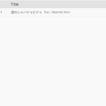
Title
1
恋のシャバドゥビドゥ
flac: 16bit/44.1kHz