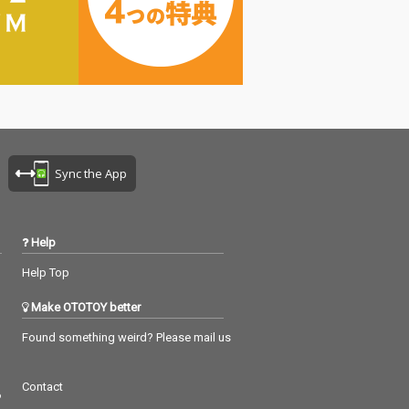
Sync the App
Help
Help Top
Make OTOTOY better
Found something weird? Please mail us
Contact
つ