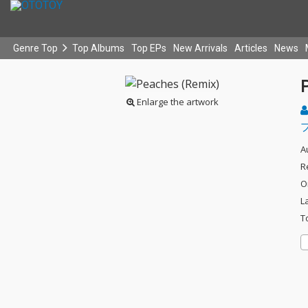
Genre Top
Top Albums
Top EPs
New Arrivals
Articles
News
Enlarge the artwork
A
R
O
L
T