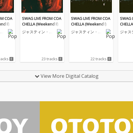
OM COA
SWAG LIVE FROM COA
SWAG LIVE FROM COA
SWAG L
d II)
CHELLA (Weekend II)
CHELLA (Weekend I)
CHELLA
ビ
ジャスティン・ビ
ジャスティン・ビ
ジャス
ーバー
ーバー
ーバー
racks
23 tracks
22 tracks
View More Digital Catalog