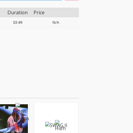
Duration
Price
03:49
N/A