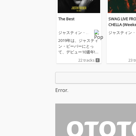
The Best
SWAG LIVE FR
CHELLA (Weeken
ジャスティン・ビ
ジャスティン・
ーバー
ーバー
2019年は、ジャスティ
ン・ビーバーにとっ
て、デビュー10週年!こ
れまでのジャスティン
22 tracks
23 t
のキャリアを総括し
た、音楽ファンにとっ
てはマストバイアイテ
ムとなる日本独自企画
初のベスト盤!
Error.