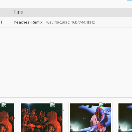
Title
1
Peaches (Remix)
wav,flac,alac: 16bit/44.1kHz