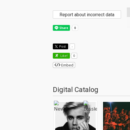
Report about incorrect data
Post
-
Like!
0
Embed
Digital Catalog