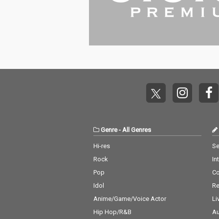
Genre
-
All Genres
Hi-res
Se
Rock
In
Pop
C
Idol
Re
Anime/Game/Voice Actor
Li
Hip Hop/R&B
Au