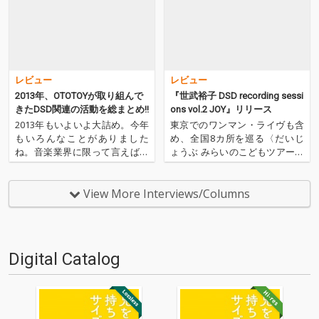
レビュー
レビュー
2013年、OTOTOYが取り組んで
『世武裕子 DSD recording sessi
きたDSD関連の活動を総まとめ!!
ons vol.2 JOY』リリース
2013年もいよいよ大詰め。今年
東京でのワンマン・ライヴも含
もいろんなことがありました
め、全国8カ所を巡る〈だいじ
ね。音楽業界に限って言えば、
ょうぶ みらいのこどもツアー〉
2013年はSONYが"ハイレゾ音
を終えたシンガー・ソングライ
源"対応の再生機器を一挙に発表
ターの世武裕子。映像音楽作家
したことで、CD以上の音質で音
としても、楽曲提供という形で
View More Interviews/Columns
楽を聴くということが、かなり
新たな活躍を見せる彼女のピア
一般的になった一年だったと思
ノ弾き語りを、DSDのネイティ
います。そして、そん…
ヴ録音、ネイティヴ・ミック
ス…
Digital Catalog