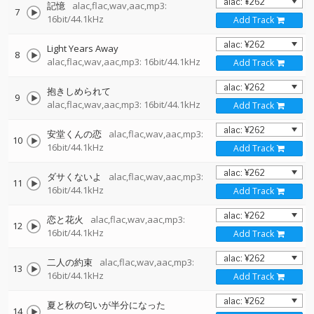
記憶
alac,flac,wav,aac,mp3:
7
16bit/44.1kHz
Add Track
Light Years Away
8
alac,flac,wav,aac,mp3: 16bit/44.1kHz
Add Track
抱きしめられて
9
alac,flac,wav,aac,mp3: 16bit/44.1kHz
Add Track
安堂くんの恋
alac,flac,wav,aac,mp3:
10
16bit/44.1kHz
Add Track
ダサくないよ
alac,flac,wav,aac,mp3:
11
16bit/44.1kHz
Add Track
恋と花火
alac,flac,wav,aac,mp3:
12
16bit/44.1kHz
Add Track
二人の約束
alac,flac,wav,aac,mp3:
13
16bit/44.1kHz
Add Track
夏と秋の匂いが半分になった
14