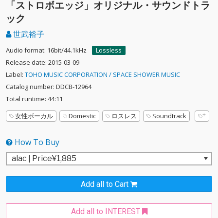
「ストロボエッジ」オリジナル・サウンドトラ
ック
世武裕子
Audio format: 16bit/44.1kHz
Lossless
Release date: 2015-03-09
Label:
TOHO MUSIC CORPORATION / SPACE SHOWER MUSIC
Catalog number: DDCB-12964
Total runtime: 44:11
女性ボーカル
Domestic
ロスレス
Soundtrack
How To Buy
Add all to Cart
Add all to INTEREST