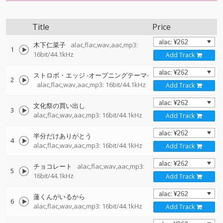
Title
Price
木下仁菜子
alac,flac,wav,aac,mp3:
1
16bit/44.1kHz
Add Track
ストロボ・エッジ -オープニングテーマ-
2
alac,flac,wav,aac,mp3: 16bit/44.1kHz
Add Track
文化祭の買い出し
3
alac,flac,wav,aac,mp3: 16bit/44.1kHz
Add Track
半分だけありがとう
4
alac,flac,wav,aac,mp3: 16bit/44.1kHz
Add Track
チョコレート
alac,flac,wav,aac,mp3:
5
16bit/44.1kHz
Add Track
蓮くんがいるから
6
alac,flac,wav,aac,mp3: 16bit/44.1kHz
Add Track