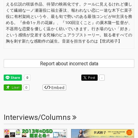
える伝説の咲坂作品、待望の映画化です。クールに見えるけれど優し
くて繊細な一ノ瀬蓮役に福士蒼汰、報われない恋に一途な木下仁菜子
役に有村架純という今、最も旬で勢いのある最強コンビがW主演を務
める。『余命1ヶ月の花嫁』、『100回泣くこと』の廣木隆一監督が、
不器用な恋愛を優しく温かく紡いでいきます。行き場のない「好き」
という感情が交差する究極のピュアラブストーリー。観る者すべての
胸を刺す新たな感動作の誕生。音楽を担当するのは【世武裕子】
Report about incorrect data
Post
-
Embed
Like!
0
Interviews/Columns