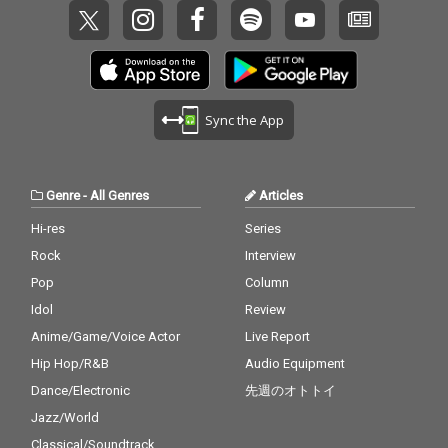
Sync the App
Genre
-
All Genres
Articles
Hi-res
Series
Rock
Interview
Pop
Column
Idol
Review
Anime/Game/Voice Actor
Live Report
Hip Hop/R&B
Audio Equipment
Dance/Electronic
先週のオトトイ
Jazz/World
Classical/Soundtrack