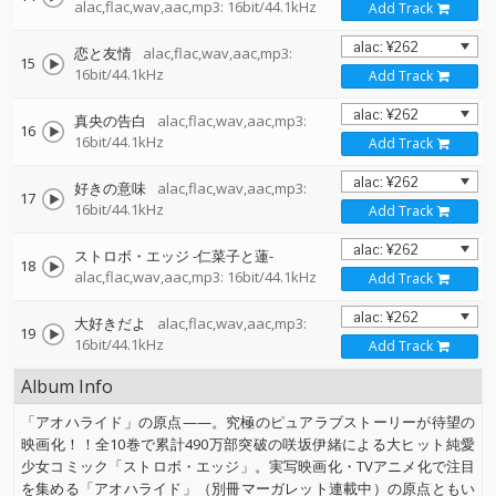
alac,flac,wav,aac,mp3: 16bit/44.1kHz
Add Track
恋と友情
alac,flac,wav,aac,mp3:
15
16bit/44.1kHz
Add Track
真央の告白
alac,flac,wav,aac,mp3:
16
16bit/44.1kHz
Add Track
好きの意味
alac,flac,wav,aac,mp3:
17
16bit/44.1kHz
Add Track
ストロボ・エッジ -仁菜子と蓮-
18
alac,flac,wav,aac,mp3: 16bit/44.1kHz
Add Track
大好きだよ
alac,flac,wav,aac,mp3:
19
16bit/44.1kHz
Add Track
Album Info
「アオハライド」の原点——。究極のピュアラブストーリーが待望の
映画化！！全10巻で累計490万部突破の咲坂伊緒による大ヒット純愛
少女コミック「ストロボ・エッジ」。実写映画化・TVアニメ化で注目
を集める「アオハライド」（別冊マーガレット連載中）の原点ともい