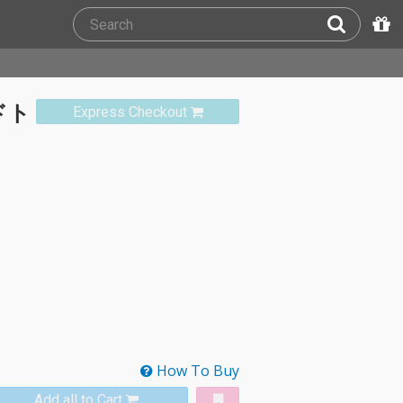
ドト
Express Checkout
How To Buy
Add all to Cart