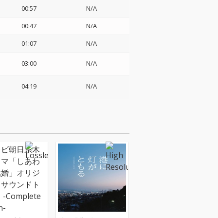
00:57
N/A
00:47
N/A
01:07
N/A
03:00
N/A
04:19
N/A