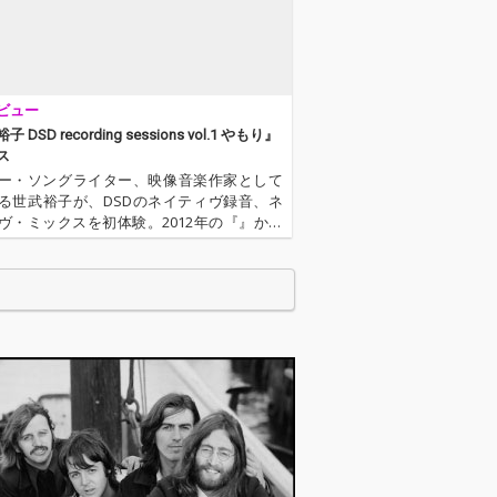
ビュー
 DSD recording sessions vol.1 やもり』
ス
ー・ソングライター、映像音楽作家として
る世武裕子が、DSDのネイティヴ録音、ネ
ヴ・ミックスを初体験。2012年の『』から
に高音質配信を行い、してきた彼女が、つ
SDでのレコーディングに挑んだ。配信はも
OTOTOYが2月に…