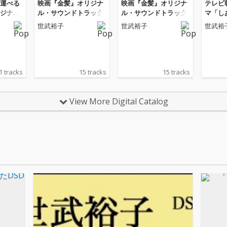
運べる
映画『金髪』オリジナ
映画『金髪』オリジナ
テレビ
ジナ
ル・サウンドトラック
ル・サウンドトラック
マ「し
ラック
オリジ
世武裕子
世武裕子
世武裕
トラック 
ition-
1 tracks
15 tracks
15 tracks
View More Digital Catalog