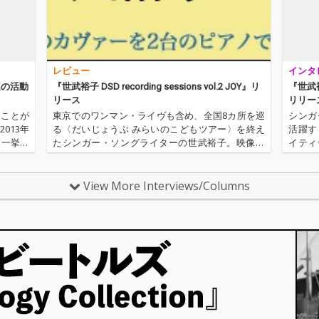
レビュー
インタ
連の活動
『世武裕子 DSD recording sessions vol.2 JOY』リ
『世武裕子
リース
リリー
なことが
東京でのワンマン・ライヴも含め、全国8カ所を巡
シンガ
013年
る〈だいじょうぶ みらいのこどもツアー〉を終え
活躍す
を一挙に
たシンガー・ソングライターの世武裕子。映像音
イティ
聴くとい
楽作家としても、楽曲提供という形で新たな活躍
積極的
ったと思
を見せる彼女のピアノ弾き語りを、DSDのネイテ
いにD
ィヴ録音、ネイティヴ・ミックス…
ちろん、
View More Interviews/Columns