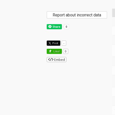
Report about incorrect data
Post
-
Like!
0
Embed