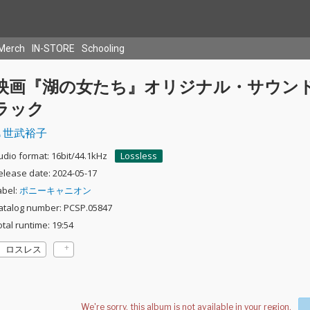
Merch
IN-STORE
Schooling
映画『湖の女たち』オリジナル・サウン
ラック
世武裕子
udio format: 16bit/44.1kHz
Lossless
elease date: 2024-05-17
abel:
ポニーキャニオン
atalog number: PCSP.05847
otal runtime: 19:54
ロスレス