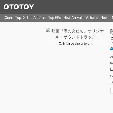
Genre Top
Top Albums
Top EPs
New Arrivals
Articles
News
Enlarge the artwork
A
R
L
C
T