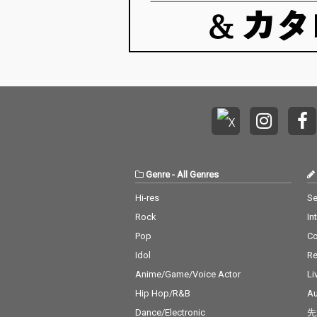
Genre
-
All Genres
Hi-res
Se
Rock
In
Pop
C
Idol
Re
Anime/Game/Voice Actor
Li
Hip Hop/R&B
Au
Dance/Electronic
先