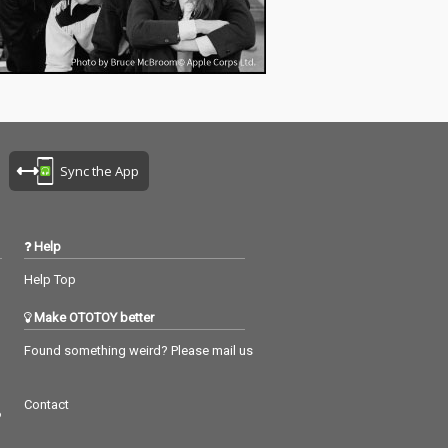
Sync the App
Help
Help Top
Make OTOTOY better
Found something weird? Please mail us
Contact
つ