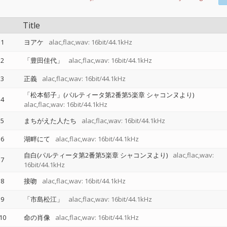
Title
1
ヨアケ
alac,flac,wav: 16bit/44.1kHz
2
「豊田佳代」
alac,flac,wav: 16bit/44.1kHz
3
正義
alac,flac,wav: 16bit/44.1kHz
「松本郁子」(パルティータ第2番第5楽章 シャコンヌより)
4
alac,flac,wav: 16bit/44.1kHz
5
まちがえた人たち
alac,flac,wav: 16bit/44.1kHz
6
湖畔にて
alac,flac,wav: 16bit/44.1kHz
自白(パルティータ第2番第5楽章 シャコンヌより)
alac,flac,wav:
7
16bit/44.1kHz
8
接吻
alac,flac,wav: 16bit/44.1kHz
9
「市島松江」
alac,flac,wav: 16bit/44.1kHz
10
命の肖像
alac,flac,wav: 16bit/44.1kHz