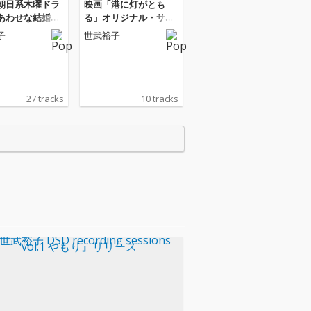
朝日系木曜ドラ
映画「港に灯がとも
あわせな結婚」
る」オリジナル・サウ
ナル・サウンド
ンドトラック
子
世武裕子
-Complete Ed
27 tracks
10 tracks