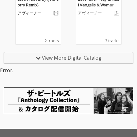
orry Remix)
i Vangelis & Wyman G
olden Era Mix)
アヴィーチー
アヴィーチー
2 tracks
3 tracks
View More Digital Catalog
Error.