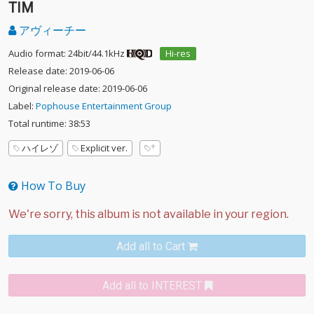
TIM
アヴィーチー
Audio format: 24bit/44.1kHz
Hi-res
Release date: 2019-06-06
Original release date: 2019-06-06
Label:
Pophouse Entertainment Group
Total runtime: 38:53
ハイレゾ
Explicit ver.
How To Buy
Add all to Cart
Add all to INTEREST