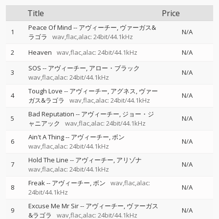
Title
Price
Peace Of Mind
--
アヴィーチー
ヴァーガス&
1
N/A
ラゴラ
wav,flac,alac: 24bit/44.1kHz
2
Heaven
wav,flac,alac: 24bit/44.1kHz
N/A
SOS
--
アヴィーチー
アロー・ブラック
3
N/A
wav,flac,alac: 24bit/44.1kHz
Tough Love
--
アヴィーチー
アグネス
ヴァー
4
N/A
ガス&ラゴラ
wav,flac,alac: 24bit/44.1kHz
Bad Reputation
--
アヴィーチー
ジョー・ジ
5
N/A
ャニアック
wav,flac,alac: 24bit/44.1kHz
Ain't A Thing
--
アヴィーチー
ボン
6
N/A
wav,flac,alac: 24bit/44.1kHz
Hold The Line
--
アヴィーチー
アリゾナ
7
N/A
wav,flac,alac: 24bit/44.1kHz
Freak
--
アヴィーチー
ボン
wav,flac,alac:
8
N/A
24bit/44.1kHz
Excuse Me Mr Sir
--
アヴィーチー
ヴァーガス
9
N/A
&ラゴラ
wav,flac,alac: 24bit/44.1kHz