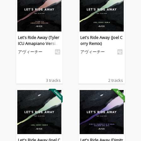
Let's Ride Away (Tyler
Let's Ride Away (Joel C
ICU Amapiano Versio
orry Remix)
n)
アヴィーチー
アヴィーチー
3 tracks
2 tracks
Let's Ride Away (Joel C
Let's Ride Away (Dimitr