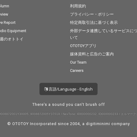
olumn
利用規約
view
プライバシー・ポリシー
ve Report
特定商取引法に基づく表示
dio Equipment
外部データ連携しているサービスに
いて
週のオトトイ
OTOTOYアプリ
媒体資料と広告のご案内
Our Team
Careers
言語/Language - English
There's a sound you can't brush off
008872001Y30005, 9008872005Y37019 / NexTone: ID000000232, ID000000233 / エルマーク:
© OTOTOY Incorporated since 2004, a
digitiminimi
company