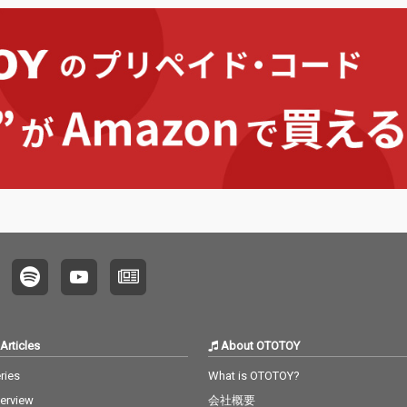
流戦で下剋上を果たしたい
手の先
Articles
About OTOTOY
ries
What is OTOTOY?
terview
会社概要