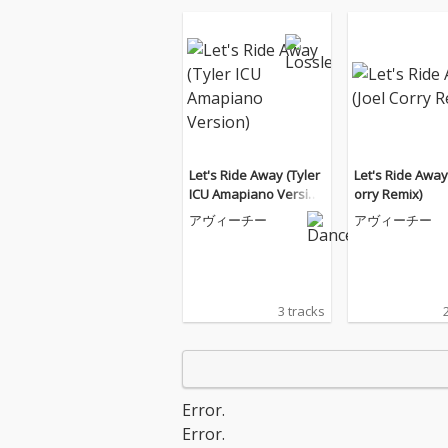
Let's Ride Away (Tyler
Let's Ride Away 
ICU Amapiano Versio
orry Remix)
n)
アヴィーチー
アヴィーチー
3 tracks
Error.
Error.