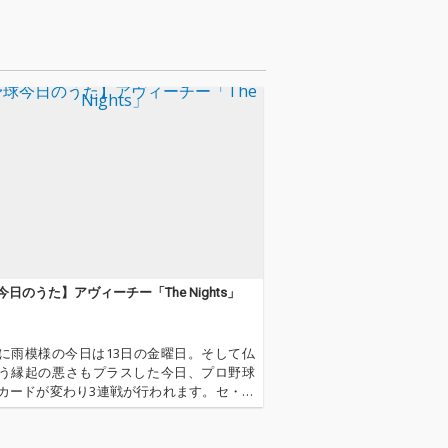
日のうた】アヴィーチー「The Nights」
に雨模様の今日は13日の金曜日。そして仏
う縁起の悪さもプラスした今日、プロ野球
カードが変わり3連戦が行われます。セ・リ
2試合が雨天中止となり今日唯一行われるの
ドームの巨人対中日戦。巨人は戸郷翔征投