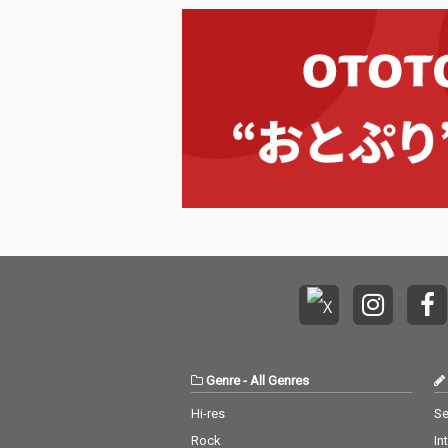
Genre
-
All Genres
Hi-res
Se
Rock
In