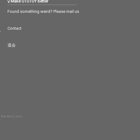
Make OTOTOY better
Found something weird? Please mail us
Contact
つ
退会
 RIAJ80023001