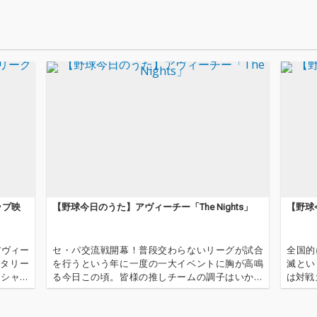
ップ映
【野球今日のうた】アヴィーチー「The Nights」
【野球今
アヴィー
セ・パ交流戦開幕！普段交わらないリーグが試合
全国的
ンタリー
を行うという年に一度の一大イベントに胸が高鳴
滅とい
ィシャル
る今日この頃。皆様の推しチームの調子はいかが
は対戦
の公式Y
でしょうか。私の推し(オリックス)はメンバーが揃
ーグは
わず、なかなか好調とは言えない状況ですが、交
が東京