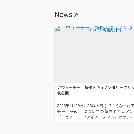
News
アヴィーチー、新作ドキュメンタリークリ
像公開
2018年4月20日に28歳の若さで亡くなった
チー（Avicii）についての新作ドキュメ
『アヴィーチー: アイム・ティム』のオフ
クリップ映像（日本語字幕付き）がNetflix
ouTubeやSNSにて公開された。 公開された