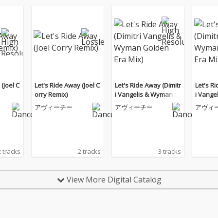
(Joel C
Let's Ride Away (Joel C
Let's Ride Away (Dimitr
Let's R
orry Remix)
i Vangelis & Wyman G
i Vange
olden Era Mix)
olden E
アヴィーチー
アヴィーチー
アヴィ
2 tracks
2 tracks
3 tracks
View More Digital Catalog