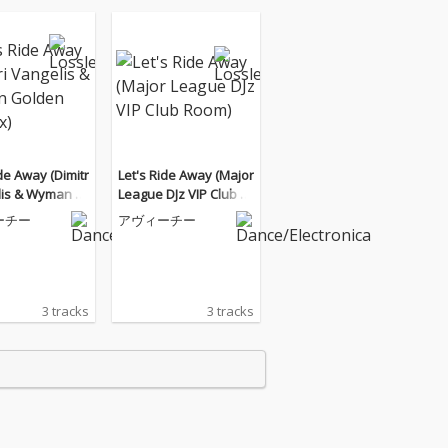
ide Away (Dimitr
Let's Ride Away (Major
lis & Wyman G
League DJz VIP Club R
ra Mix)
oom)
ーチー
アヴィーチー
3 tracks
3 tracks