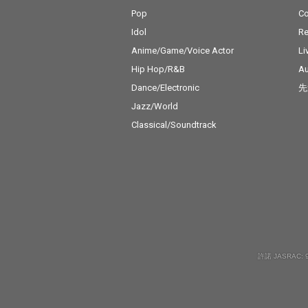
Pop
C
Idol
Re
Anime/Game/Voice Actor
Li
Hip Hop/R&B
Au
Dance/Electronic
先
Jazz/World
Classical/Soundtrack
許諾 JASRAC: 9