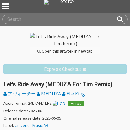
Open this artwork in new tab
Express Checkout
Let's Ride Away (MEDUZA For Tim Remix)
アヴィーチー
MEDUZA
Elle King
Audio format: 24bit/44.1kHz
Hi-res
Release date: 2025-06-06
Original release date: 2025-06-06
Label:
Universal Music AB