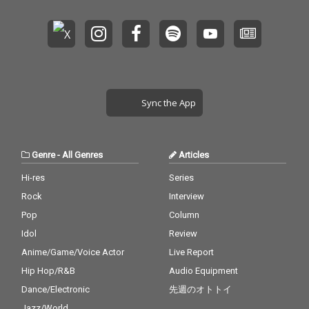
Sync the App
Genre
-
All Genres
Articles
Hi-res
Series
Rock
Interview
Pop
Column
Idol
Review
Anime/Game/Voice Actor
Live Report
Hip Hop/R&B
Audio Equipment
Dance/Electronic
先週のオトトイ
Jazz/World