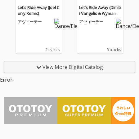
Let's Ride Away (Joel C
Let's Ride Away (Dimitr
orry Remix)
i Vangelis & Wyman G
olden Era Mix)
アヴィーチー
アヴィーチー
2 tracks
3 tracks
View More Digital Catalog
Error.