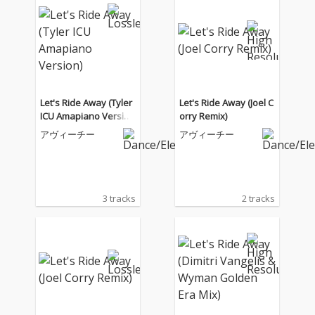
Let's Ride Away (Tyler
Let's Ride Away (Joel C
ICU Amapiano Versio
orry Remix)
n)
アヴィーチー
アヴィーチー
3 tracks
2 tracks