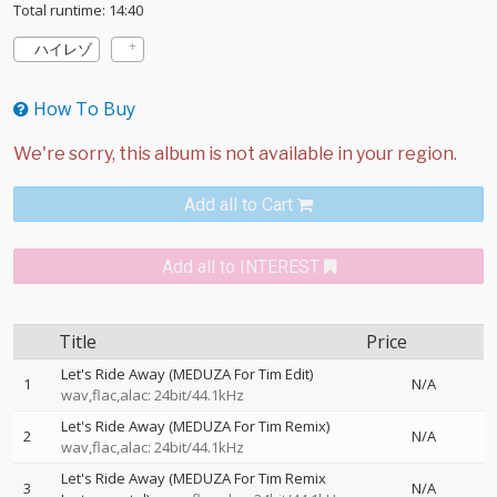
Total runtime: 14:40
ハイレゾ
How To Buy
Add all to Cart
Add all to INTEREST
Title
Price
Let's Ride Away (MEDUZA For Tim Edit)
1
N/A
wav,flac,alac: 24bit/44.1kHz
Let's Ride Away (MEDUZA For Tim Remix)
2
N/A
wav,flac,alac: 24bit/44.1kHz
Let's Ride Away (MEDUZA For Tim Remix
3
N/A