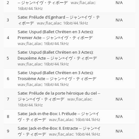
2
--
ジャン=イヴ・ティボーデ
wav,flac,alac:
N/A
16bit/44.1kHz
Satie: Prélude d'Eginhard
--
ジャン=イヴ・テ
3
N/A
ィボーデ
wav,flac,alac: 16bit/44.1kHz
Satie: Uspud (Ballet Chrétien en 3 Actes):
4
Premier Acte
--
ジャン=イヴ・ティボーデ
N/A
wav,flac,alac: 16bit/44.1kHz
Satie: Uspud (Ballet Chrétien en 3 Actes):
5
Deuxième Acte
--
ジャン=イヴ・ティボーデ
N/A
wav,flac,alac: 16bit/44.1kHz
Satie: Uspud (Ballet Chrétien en 3 Actes):
6
Troisième Acte
--
ジャン=イヴ・ティボーデ
N/A
wav,flac,alac: 16bit/44.1kHz
Satie: Prélude de la porte héroïque du ciel
--
7
ジャン=イヴ・ティボーデ
wav,flac,alac:
N/A
16bit/44.1kHz
Satie: Jack-in-the-Box: I. Prélude
--
ジャン=イ
8
N/A
ヴ・ティボーデ
wav,flac,alac: 16bit/44.1kHz
Satie: Jack-in-the-Box: II. Entracte
--
ジャン=イ
9
N/A
ヴ・ティボーデ
wav,flac,alac: 16bit/44.1kHz