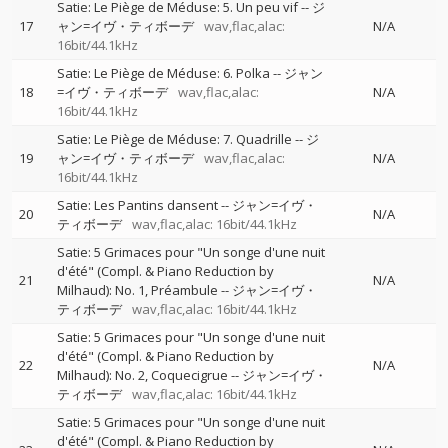
Satie: Le Piège de Méduse: 5. Un peu vif
--
ジ
17
ャン=イヴ・ティボーデ
wav,flac,alac:
N/A
16bit/44.1kHz
Satie: Le Piège de Méduse: 6. Polka
--
ジャン
18
=イヴ・ティボーデ
wav,flac,alac:
N/A
16bit/44.1kHz
Satie: Le Piège de Méduse: 7. Quadrille
--
ジ
19
ャン=イヴ・ティボーデ
wav,flac,alac:
N/A
16bit/44.1kHz
Satie: Les Pantins dansent
--
ジャン=イヴ・
20
N/A
ティボーデ
wav,flac,alac: 16bit/44.1kHz
Satie: 5 Grimaces pour "Un songe d'une nuit
d'été" (Compl. & Piano Reduction by
21
N/A
Milhaud): No. 1, Préambule
--
ジャン=イヴ・
ティボーデ
wav,flac,alac: 16bit/44.1kHz
Satie: 5 Grimaces pour "Un songe d'une nuit
d'été" (Compl. & Piano Reduction by
22
N/A
Milhaud): No. 2, Coquecigrue
--
ジャン=イヴ・
ティボーデ
wav,flac,alac: 16bit/44.1kHz
Satie: 5 Grimaces pour "Un songe d'une nuit
d'été" (Compl. & Piano Reduction by