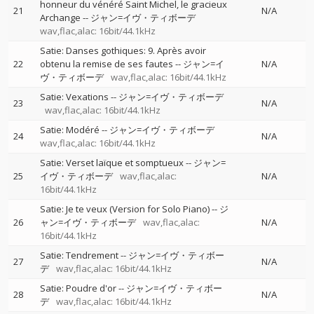
honneur du vénéré Saint Michel, le gracieux
21
N/A
Archange
--
ジャン=イヴ・ティボーデ
wav,flac,alac: 16bit/44.1kHz
Satie: Danses gothiques: 9. Après avoir
22
obtenu la remise de ses fautes
--
ジャン=イ
N/A
ヴ・ティボーデ
wav,flac,alac: 16bit/44.1kHz
Satie: Vexations
--
ジャン=イヴ・ティボーデ
23
N/A
wav,flac,alac: 16bit/44.1kHz
Satie: Modéré
--
ジャン=イヴ・ティボーデ
24
N/A
wav,flac,alac: 16bit/44.1kHz
Satie: Verset laïque et somptueux
--
ジャン=
25
イヴ・ティボーデ
wav,flac,alac:
N/A
16bit/44.1kHz
Satie: Je te veux (Version for Solo Piano)
--
ジ
26
ャン=イヴ・ティボーデ
wav,flac,alac:
N/A
16bit/44.1kHz
Satie: Tendrement
--
ジャン=イヴ・ティボー
27
N/A
デ
wav,flac,alac: 16bit/44.1kHz
Satie: Poudre d'or
--
ジャン=イヴ・ティボー
28
N/A
デ
wav,flac,alac: 16bit/44.1kHz