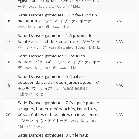
Eglise sont invoqués
--
ジャン=イヴ・ティボ
ーデ
wav,flac,alac: 16bit/44.1kHz
Satie: Danses gothiques: 3. En faveur d'un
16
malheureux
--
ジャン=イヴ・ティボーデ
N/A
wav,flac,alac: 16bit/44.1kHz
Satie: Danses gothiques: 4. A propos de
17
Saint Bernard et de Sainte Lucie
--
ジャン=イ
N/A
ヴ・ティボーデ
wav,flac,alac: 16bit/44.1kHz
Satie: Danses gothiques: 5. Pour les
18
pauvres trépassés
--
ジャン=イヴ・ティボー
N/A
デ
wav,flac,alac: 16bit/44.1kHz
Satie: Danses gothiques: 6. Où il est
question du pardon des injures reçues
--
ジ
19
N/A
ャン=イヴ・ティボーデ
wav,flac,alac:
16bit/44.1kHz
Satie: Danses gothiques: 7. Par pitié pour les
ivrognes, honteux, débauchés, imparfaits,
20
désagréables et faussaires en tous genres
N/A
--
ジャン=イヴ・ティボーデ
wav,flac,alac:
16bit/44.1kHz
Satie: Danses gothiques: 8. En le haut