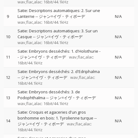
wav,flac,alac: 16bit/44.1kHz
Satie: Descriptions automatiques: 2. Sur une
9
Lanterne
--
ジャン=イヴ・ティボーデ
N/A
wav,flac,alac: 16bit/44.1kHz
Satie: Descriptions automatiques: 3. Sur un
10
Casque
--
ジャン=イヴ・ティボーデ
N/A
wav,flac,alac: 16bit/44.1kHz
Satie: Embryons desséchés: 1. d'Holothurie
-
11
-
ジャン=イヴ・ティボーデ
wav,flac,alac:
N/A
16bit/44.1kHz
Satie: Embryons desséchés: 2. d'Edriphalma
12
--
ジャン=イヴ・ティボーデ
wav,flac,alac:
N/A
16bit/44.1kHz
Satie: Embryons desséchés: 3. de
13
Podophthalma
--
ジャン=イヴ・ティボーデ
N/A
wav,flac,alac: 16bit/44.1kHz
Satie: Croquis et agaceries d'un gros
bonhomme en bois: 1. Tyrolienne turque
--
14
N/A
ジャン=イヴ・ティボーデ
wav,flac,alac:
16bit/44.1kHz