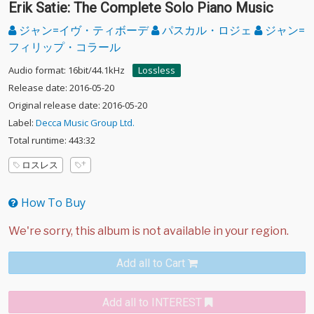
Erik Satie: The Complete Solo Piano Music
ジャン=イヴ・ティボーデ
パスカル・ロジェ
ジャン=
フィリップ・コラール
Audio format: 16bit/44.1kHz
Lossless
Release date: 2016-05-20
Original release date: 2016-05-20
Label:
Decca Music Group Ltd.
Total runtime: 443:32
ロスレス
How To Buy
Add all to Cart
Add all to INTEREST