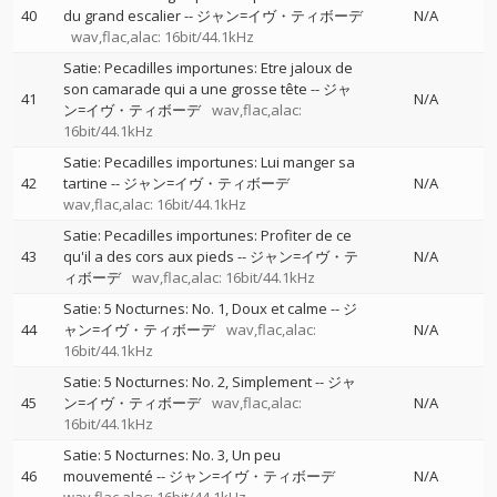
40
du grand escalier
--
ジャン=イヴ・ティボーデ
N/A
wav,flac,alac: 16bit/44.1kHz
Satie: Pecadilles importunes: Etre jaloux de
son camarade qui a une grosse tête
--
ジャ
41
N/A
ン=イヴ・ティボーデ
wav,flac,alac:
16bit/44.1kHz
Satie: Pecadilles importunes: Lui manger sa
42
tartine
--
ジャン=イヴ・ティボーデ
N/A
wav,flac,alac: 16bit/44.1kHz
Satie: Pecadilles importunes: Profiter de ce
43
qu'il a des cors aux pieds
--
ジャン=イヴ・テ
N/A
ィボーデ
wav,flac,alac: 16bit/44.1kHz
Satie: 5 Nocturnes: No. 1, Doux et calme
--
ジ
44
ャン=イヴ・ティボーデ
wav,flac,alac:
N/A
16bit/44.1kHz
Satie: 5 Nocturnes: No. 2, Simplement
--
ジャ
45
ン=イヴ・ティボーデ
wav,flac,alac:
N/A
16bit/44.1kHz
Satie: 5 Nocturnes: No. 3, Un peu
46
mouvementé
--
ジャン=イヴ・ティボーデ
N/A