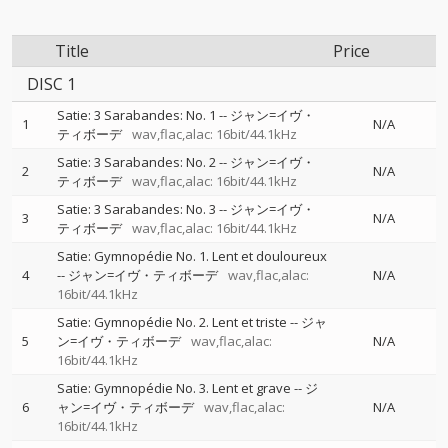
Title
Price
DISC 1
Satie: 3 Sarabandes: No. 1
--
ジャン=イヴ・
1
N/A
ティボーデ
wav,flac,alac: 16bit/44.1kHz
Satie: 3 Sarabandes: No. 2
--
ジャン=イヴ・
2
N/A
ティボーデ
wav,flac,alac: 16bit/44.1kHz
Satie: 3 Sarabandes: No. 3
--
ジャン=イヴ・
3
N/A
ティボーデ
wav,flac,alac: 16bit/44.1kHz
Satie: Gymnopédie No. 1. Lent et douloureux
4
--
ジャン=イヴ・ティボーデ
wav,flac,alac:
N/A
16bit/44.1kHz
Satie: Gymnopédie No. 2. Lent et triste
--
ジャ
5
ン=イヴ・ティボーデ
wav,flac,alac:
N/A
16bit/44.1kHz
Satie: Gymnopédie No. 3. Lent et grave
--
ジ
6
ャン=イヴ・ティボーデ
wav,flac,alac:
N/A
16bit/44.1kHz