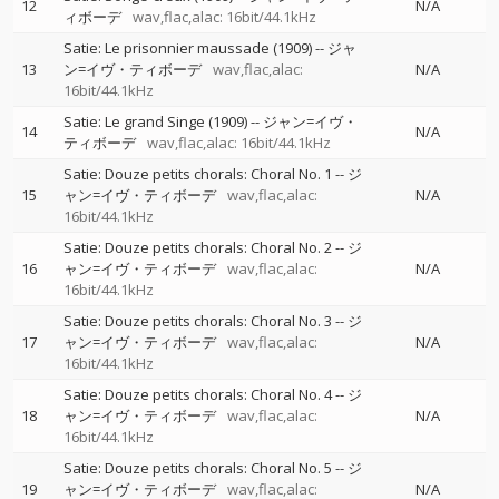
12
N/A
ィボーデ
wav,flac,alac: 16bit/44.1kHz
Satie: Le prisonnier maussade (1909)
--
ジャ
13
ン=イヴ・ティボーデ
wav,flac,alac:
N/A
16bit/44.1kHz
Satie: Le grand Singe (1909)
--
ジャン=イヴ・
14
N/A
ティボーデ
wav,flac,alac: 16bit/44.1kHz
Satie: Douze petits chorals: Choral No. 1
--
ジ
15
ャン=イヴ・ティボーデ
wav,flac,alac:
N/A
16bit/44.1kHz
Satie: Douze petits chorals: Choral No. 2
--
ジ
16
ャン=イヴ・ティボーデ
wav,flac,alac:
N/A
16bit/44.1kHz
Satie: Douze petits chorals: Choral No. 3
--
ジ
17
ャン=イヴ・ティボーデ
wav,flac,alac:
N/A
16bit/44.1kHz
Satie: Douze petits chorals: Choral No. 4
--
ジ
18
ャン=イヴ・ティボーデ
wav,flac,alac:
N/A
16bit/44.1kHz
Satie: Douze petits chorals: Choral No. 5
--
ジ
19
ャン=イヴ・ティボーデ
wav,flac,alac:
N/A