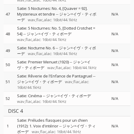
wav,flac,alac: 16bit/44.1kHz
Satie: 5 Nocturnes: No. 4, [Quaver = 92].
47
Mysterieux et tendre
--
ジャン=イヴ・ティボ
N/A
ーデ
wav,flac,alac: 16bit/44.1kHz
Satie: 5 Nocturnes: No. 5, [Dotted Crotchet =
48
54]
--
ジャン=イヴ・ティボーデ
N/A
wav,flac,alac: 16bit/44.1kHz
Satie: Nocturne No. 6
--
ジャン=イヴ・ティボ
49
N/A
ーデ
wav,flac,alac: 16bit/44.1kHz
Satie: Premier Menuet (1920)
--
ジャン=イ
50
N/A
ヴ・ティボーデ
wav,flac,alac: 16bit/44.1kHz
Satie: Rêverie de l'Enfance de Pantagruel
--
51
ジャン=イヴ・ティボーデ
wav,flac,alac:
N/A
16bit/44.1kHz
Satie: Cinéma
--
ジャン=イヴ・ティボーデ
52
N/A
wav,flac,alac: 16bit/44.1kHz
DISC 4
Satie: Préludes flasques pour un chien
1
(1912): 1. Voix d'intérior
--
ジャン=イヴ・ティ
N/A
ボーデ
wav,flac,alac: 16bit/44.1kHz