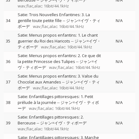
33
Berceuse
--
ジャン=イヴ・ティボーデ
N/A
wav,flac,alac: 16bit/44.1kHz
Satie: Trois Nouvelles Enfantines: 3. La
34
gentille toute petite fille
--
ジャン=イヴ・ティ
N/A
ボーデ
wav,flac,alac: 16bit/44.1kHz
Satie: Menus propos enfantins: 1. Le chant
35
guerrier du Roi des Haricots
--
ジャン=イヴ・
N/A
ティボーデ
wav,flac,alac: 16bit/44.1kHz
Satie: Menus propos enfantins: 2. Ce que dit
36
la petite Princesse des Tulipes
--
ジャン=イ
N/A
ヴ・ティボーデ
wav,flac,alac: 16bit/44.1kHz
Satie: Menus propos enfantins: 3. Valse du
37
Chocolat aux Amandes
--
ジャン=イヴ・ティ
N/A
ボーデ
wav,flac,alac: 16bit/44.1kHz
Satie: Enfantillages pittoresques: 1. Petit
38
prélude à la journée
--
ジャン=イヴ・ティボ
N/A
ーデ
wav,flac,alac: 16bit/44.1kHz
Satie: Enfantillages pittoresques: 2.
39
Berceuse
--
ジャン=イヴ・ティボーデ
N/A
wav,flac,alac: 16bit/44.1kHz
Satie: Enfantillages pittoresques: 3. Marche