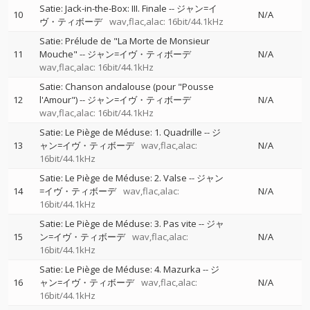
Satie: Jack-in-the-Box: III. Finale
--
ジャン=イ
10
N/A
ヴ・ティボーデ
wav,flac,alac: 16bit/44.1kHz
Satie: Prélude de "La Morte de Monsieur
11
Mouche"
--
ジャン=イヴ・ティボーデ
N/A
wav,flac,alac: 16bit/44.1kHz
Satie: Chanson andalouse (pour "Pousse
12
l'Amour")
--
ジャン=イヴ・ティボーデ
N/A
wav,flac,alac: 16bit/44.1kHz
Satie: Le Piège de Méduse: 1. Quadrille
--
ジ
13
ャン=イヴ・ティボーデ
wav,flac,alac:
N/A
16bit/44.1kHz
Satie: Le Piège de Méduse: 2. Valse
--
ジャン
14
=イヴ・ティボーデ
wav,flac,alac:
N/A
16bit/44.1kHz
Satie: Le Piège de Méduse: 3. Pas vite
--
ジャ
15
ン=イヴ・ティボーデ
wav,flac,alac:
N/A
16bit/44.1kHz
Satie: Le Piège de Méduse: 4. Mazurka
--
ジ
16
ャン=イヴ・ティボーデ
wav,flac,alac:
N/A
16bit/44.1kHz