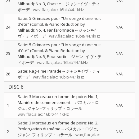
23
N/A
Milhaud): No. 3, Chasse
--
ジャン=イヴ・ティ
ボーデ
wav,flac,alac: 16bit/44.1kHz
Satie: 5 Grimaces pour "Un songe d'une nuit
d'été" (Compl. & Piano Reduction by
24
N/A
Milhaud): No. 4, Fanfaronnade
--
ジャン=イ
ヴ・ティボーデ
wav,flac,alac: 16bit/44.1kHz
Satie: 5 Grimaces pour "Un songe d'une nuit
d'été" (Compl. & Piano Reduction by
25
N/A
Milhaud): No. 5, Pour sortir
--
ジャン=イヴ・テ
ィボーデ
wav,flac,alac: 16bit/44.1kHz
Satie: Rag-Time Parade
--
ジャン=イヴ・ティ
26
N/A
ボーデ
wav,flac,alac: 16bit/44.1kHz
DISC 6
Satie: 3 Morceaux en forme de poire: No. 1,
Manière de commencement
--
パスカル・ロ
1
N/A
ジェ
ジャン=フィリップ・コラール
wav,flac,alac: 16bit/44.1kHz
Satie: 3 Morceaux en forme de poire: No. 2,
Prolongation du même
--
パスカル・ロジェ
2
N/A
ジャン=フィリップ・コラール
wav,flac,alac: