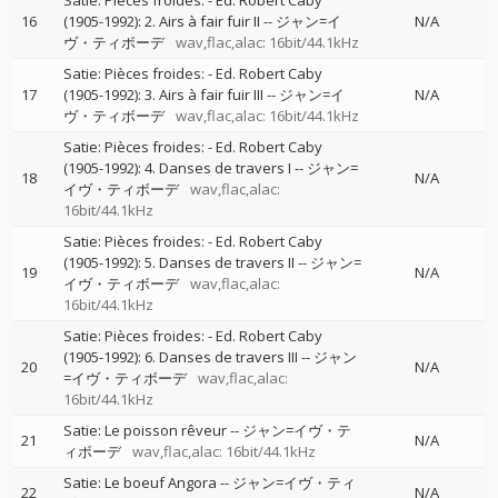
Satie: Pièces froides: - Ed. Robert Caby
16
(1905-1992): 2. Airs à fair fuir II
--
ジャン=イ
N/A
ヴ・ティボーデ
wav,flac,alac: 16bit/44.1kHz
Satie: Pièces froides: - Ed. Robert Caby
17
(1905-1992): 3. Airs à fair fuir III
--
ジャン=イ
N/A
ヴ・ティボーデ
wav,flac,alac: 16bit/44.1kHz
Satie: Pièces froides: - Ed. Robert Caby
(1905-1992): 4. Danses de travers I
--
ジャン=
18
N/A
イヴ・ティボーデ
wav,flac,alac:
16bit/44.1kHz
Satie: Pièces froides: - Ed. Robert Caby
(1905-1992): 5. Danses de travers II
--
ジャン=
19
N/A
イヴ・ティボーデ
wav,flac,alac:
16bit/44.1kHz
Satie: Pièces froides: - Ed. Robert Caby
(1905-1992): 6. Danses de travers III
--
ジャン
20
N/A
=イヴ・ティボーデ
wav,flac,alac:
16bit/44.1kHz
Satie: Le poisson rêveur
--
ジャン=イヴ・テ
21
N/A
ィボーデ
wav,flac,alac: 16bit/44.1kHz
Satie: Le boeuf Angora
--
ジャン=イヴ・ティ
22
N/A