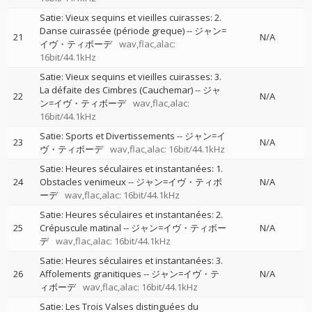
Satie: Vieux sequins et vieilles cuirasses: 2.
Danse cuirassée (période greque)
--
ジャン=
21
N/A
イヴ・ティボーデ
wav,flac,alac:
16bit/44.1kHz
Satie: Vieux sequins et vieilles cuirasses: 3.
La défaite des Cimbres (Cauchemar)
--
ジャ
22
N/A
ン=イヴ・ティボーデ
wav,flac,alac:
16bit/44.1kHz
Satie: Sports et Divertissements
--
ジャン=イ
23
N/A
ヴ・ティボーデ
wav,flac,alac: 16bit/44.1kHz
Satie: Heures séculaires et instantanées: 1.
24
Obstacles venimeux
--
ジャン=イヴ・ティボ
N/A
ーデ
wav,flac,alac: 16bit/44.1kHz
Satie: Heures séculaires et instantanées: 2.
25
Crépuscule matinal
--
ジャン=イヴ・ティボー
N/A
デ
wav,flac,alac: 16bit/44.1kHz
Satie: Heures séculaires et instantanées: 3.
26
Affolements granitiques
--
ジャン=イヴ・テ
N/A
ィボーデ
wav,flac,alac: 16bit/44.1kHz
Satie: Les Trois Valses distinguées du