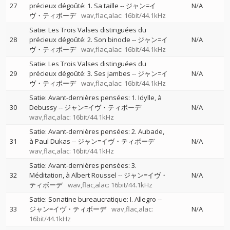
27
précieux dégoûté: 1. Sa taille
--
ジャン=イ
N/A
ヴ・ティボーデ
wav,flac,alac: 16bit/44.1kHz
Satie: Les Trois Valses distinguées du
28
précieux dégoûté: 2. Son binocle
--
ジャン=イ
N/A
ヴ・ティボーデ
wav,flac,alac: 16bit/44.1kHz
Satie: Les Trois Valses distinguées du
29
précieux dégoûté: 3. Ses jambes
--
ジャン=イ
N/A
ヴ・ティボーデ
wav,flac,alac: 16bit/44.1kHz
Satie: Avant-dernières pensées: 1. Idylle, à
30
Debussy
--
ジャン=イヴ・ティボーデ
N/A
wav,flac,alac: 16bit/44.1kHz
Satie: Avant-dernières pensées: 2. Aubade,
31
à Paul Dukas
--
ジャン=イヴ・ティボーデ
N/A
wav,flac,alac: 16bit/44.1kHz
Satie: Avant-dernières pensées: 3.
32
Méditation, à Albert Roussel
--
ジャン=イヴ・
N/A
ティボーデ
wav,flac,alac: 16bit/44.1kHz
Satie: Sonatine bureaucratique: I. Allegro
--
33
ジャン=イヴ・ティボーデ
wav,flac,alac:
N/A
16bit/44.1kHz