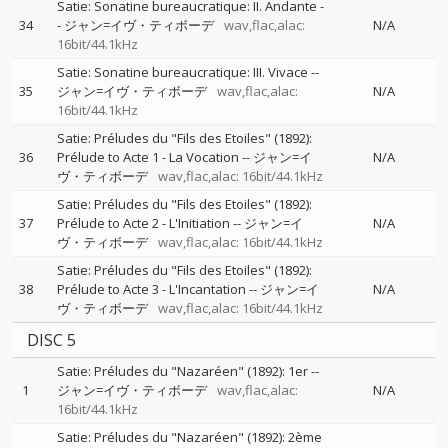
Satie: Sonatine bureaucratique: II. Andante
-
34
-
ジャン=イヴ・ティボーデ
wav,flac,alac:
N/A
16bit/44.1kHz
Satie: Sonatine bureaucratique: III. Vivace
--
35
ジャン=イヴ・ティボーデ
wav,flac,alac:
N/A
16bit/44.1kHz
Satie: Préludes du "Fils des Etoiles" (1892):
36
Prélude to Acte 1 - La Vocation
--
ジャン=イ
N/A
ヴ・ティボーデ
wav,flac,alac: 16bit/44.1kHz
Satie: Préludes du "Fils des Etoiles" (1892):
37
Prélude to Acte 2 - L'Initiation
--
ジャン=イ
N/A
ヴ・ティボーデ
wav,flac,alac: 16bit/44.1kHz
Satie: Préludes du "Fils des Etoiles" (1892):
38
Prélude to Acte 3 - L'Incantation
--
ジャン=イ
N/A
ヴ・ティボーデ
wav,flac,alac: 16bit/44.1kHz
DISC 5
Satie: Préludes du "Nazaréen" (1892): 1er
--
1
ジャン=イヴ・ティボーデ
wav,flac,alac:
N/A
16bit/44.1kHz
Satie: Préludes du "Nazaréen" (1892): 2ème