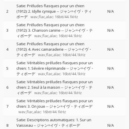
Satie: Préludes flasques pour un chien
2
(1912): 2. Idylle cynique
--
ジャン=イヴ・ティ
N/A
ボーデ
wav,flac,alac: 16bit/44.1kHz
Satie: Préludes flasques pour un chien
3
(1912): 3. Chanson canine
--
ジャン=イヴ・テ
N/A
ィボーデ
wav,flac,alac: 16bit/44.1kHz
Satie: Préludes flasques pour un chien
4
(1912): 4. Avec camaraderie
--
ジャン=イヴ・
N/A
ティボーデ
wav,flac,alac: 16bit/44.1kHz
Satie: Véritables préludes flasques pour un
5
chien: 1. Sévère réprimande
--
ジャン=イヴ・
N/A
ティボーデ
wav,flac,alac: 16bit/44.1kHz
Satie: Véritables préludes flasques pour un
6
chien: 2. Seul à la maison
--
ジャン=イヴ・テ
N/A
ィボーデ
wav,flac,alac: 16bit/44.1kHz
Satie: Véritables préludes flasques pour un
7
chien: 3. On joue
--
ジャン=イヴ・ティボーデ
N/A
wav,flac,alac: 16bit/44.1kHz
Satie: Descriptions automatiques: 1. Sur un
8
Vaisseau
--
ジャン=イヴ・ティボーデ
N/A