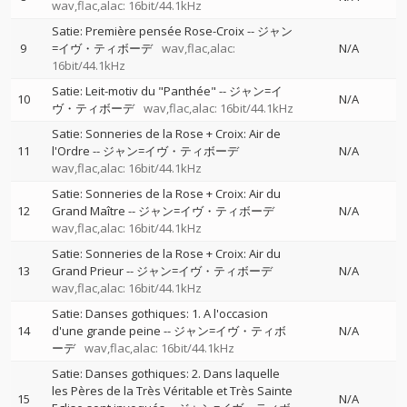
wav,flac,alac: 16bit/44.1kHz
Satie: Première pensée Rose-Croix
--
ジャン
9
=イヴ・ティボーデ
wav,flac,alac:
N/A
16bit/44.1kHz
Satie: Leit-motiv du "Panthée"
--
ジャン=イ
10
N/A
ヴ・ティボーデ
wav,flac,alac: 16bit/44.1kHz
Satie: Sonneries de la Rose + Croix: Air de
11
l'Ordre
--
ジャン=イヴ・ティボーデ
N/A
wav,flac,alac: 16bit/44.1kHz
Satie: Sonneries de la Rose + Croix: Air du
12
Grand Maître
--
ジャン=イヴ・ティボーデ
N/A
wav,flac,alac: 16bit/44.1kHz
Satie: Sonneries de la Rose + Croix: Air du
13
Grand Prieur
--
ジャン=イヴ・ティボーデ
N/A
wav,flac,alac: 16bit/44.1kHz
Satie: Danses gothiques: 1. A l'occasion
14
d'une grande peine
--
ジャン=イヴ・ティボ
N/A
ーデ
wav,flac,alac: 16bit/44.1kHz
Satie: Danses gothiques: 2. Dans laquelle
les Pères de la Très Véritable et Très Sainte
15
N/A