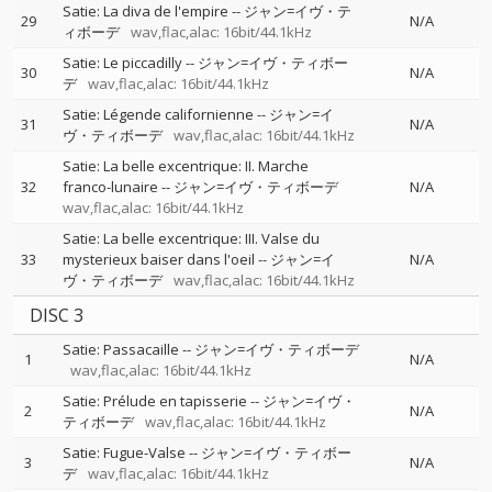
Satie: La diva de l'empire
--
ジャン=イヴ・テ
29
N/A
ィボーデ
wav,flac,alac: 16bit/44.1kHz
Satie: Le piccadilly
--
ジャン=イヴ・ティボー
30
N/A
デ
wav,flac,alac: 16bit/44.1kHz
Satie: Légende californienne
--
ジャン=イ
31
N/A
ヴ・ティボーデ
wav,flac,alac: 16bit/44.1kHz
Satie: La belle excentrique: II. Marche
32
franco-lunaire
--
ジャン=イヴ・ティボーデ
N/A
wav,flac,alac: 16bit/44.1kHz
Satie: La belle excentrique: III. Valse du
33
mysterieux baiser dans l'oeil
--
ジャン=イ
N/A
ヴ・ティボーデ
wav,flac,alac: 16bit/44.1kHz
DISC 3
Satie: Passacaille
--
ジャン=イヴ・ティボーデ
1
N/A
wav,flac,alac: 16bit/44.1kHz
Satie: Prélude en tapisserie
--
ジャン=イヴ・
2
N/A
ティボーデ
wav,flac,alac: 16bit/44.1kHz
Satie: Fugue-Valse
--
ジャン=イヴ・ティボー
3
N/A
デ
wav,flac,alac: 16bit/44.1kHz