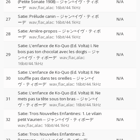
26
(Petite Sonate 1908)
--
ジャン=イヴ・ティボ
N/A
ーデ
wav,flac,alac: 16bit/44.1kHz
Satie: Prélude canin
--
ジャン=イヴ・ティボ
27
N/A
ーデ
wav,flac,alac: 16bit/44.1kHz
Satie: Arrière-propos
--
ジャン=イヴ・ティボ
28
N/A
ーデ
wav,flac,alac: 16bit/44.1kHz
Satie: L'enfance de Ko-Quo (Ed. Volta): I. Ne
bois pas ton chocolat avec les doigts
--
ジャ
29
N/A
ン=イヴ・ティボーデ
wav,flac,alac:
16bit/44.1kHz
Satie: L'enfance de Ko-Quo (Ed. Volta): II. Ne
30
souffle pas dans tes oreilles
--
ジャン=イ
N/A
ヴ・ティボーデ
wav,flac,alac: 16bit/44.1kHz
Satie: L'enfance de Ko-Quo (Ed. Volta): III. Ne
31
mets pas ta tête sous ton bras
--
ジャン=イ
N/A
ヴ・ティボーデ
wav,flac,alac: 16bit/44.1kHz
Satie: Trois Nouvelles Enfantines: 1. Le vilain
32
petit Vaurien
--
ジャン=イヴ・ティボーデ
N/A
wav,flac,alac: 16bit/44.1kHz
Satie: Trois Nouvelles Enfantines: 2.