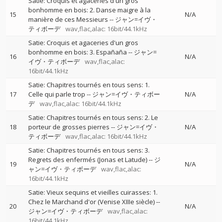
Satie: Croquis et agaceries d'un gros
bonhomme en bois: 2. Danse maigre à la
15
N/A
manière de ces Messieurs
--
ジャン=イヴ・
ティボーデ
wav,flac,alac: 16bit/44.1kHz
Satie: Croquis et agaceries d'un gros
bonhomme en bois: 3. Españaña
--
ジャン=
16
N/A
イヴ・ティボーデ
wav,flac,alac:
16bit/44.1kHz
Satie: Chapitres tournés en tous sens: 1.
17
Celle qui parle trop
--
ジャン=イヴ・ティボー
N/A
デ
wav,flac,alac: 16bit/44.1kHz
Satie: Chapitres tournés en tous sens: 2. Le
18
porteur de grosses pierres
--
ジャン=イヴ・
N/A
ティボーデ
wav,flac,alac: 16bit/44.1kHz
Satie: Chapitres tournés en tous sens: 3.
Regrets des enfermés (Jonas et Latude)
--
ジ
19
N/A
ャン=イヴ・ティボーデ
wav,flac,alac:
16bit/44.1kHz
Satie: Vieux sequins et vieilles cuirasses: 1.
Chez le Marchand d'or (Venise XIIIe siècle)
--
20
N/A
ジャン=イヴ・ティボーデ
wav,flac,alac:
16bit/44.1kHz