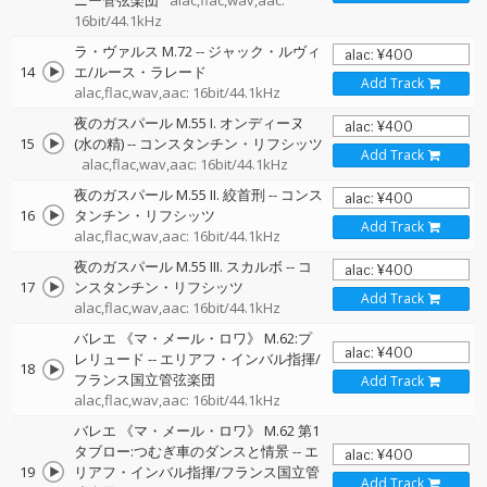
ニー管弦楽団
alac,flac,wav,aac:
16bit/44.1kHz
ラ・ヴァルス M.72
--
ジャック・ルヴィ
14
エ/ルース・ラレード
Add Track
alac,flac,wav,aac: 16bit/44.1kHz
夜のガスパール M.55 I. オンディーヌ
15
(水の精)
--
コンスタンチン・リフシッツ
Add Track
alac,flac,wav,aac: 16bit/44.1kHz
夜のガスパール M.55 II. 絞首刑
--
コンス
16
タンチン・リフシッツ
Add Track
alac,flac,wav,aac: 16bit/44.1kHz
夜のガスパール M.55 III. スカルボ
--
コ
17
ンスタンチン・リフシッツ
Add Track
alac,flac,wav,aac: 16bit/44.1kHz
バレエ 《マ・メール・ロワ》 M.62:プ
レリュード
--
エリアフ・インバル指揮/
18
フランス国立管弦楽団
Add Track
alac,flac,wav,aac: 16bit/44.1kHz
バレエ 《マ・メール・ロワ》 M.62 第1
タブロー:つむぎ車のダンスと情景
--
エ
19
リアフ・インバル指揮/フランス国立管
Add Track