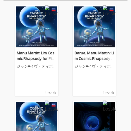
Manu Martin: Lim Cos
Barua, Manu Martin: Li
mic Rhapsody for Pian
m Cosmic Rhapsody f
o and Orchestra, Act V
or Piano and Orchestr
ジャン=イヴ・ティボ
ジャン=イヴ・ティボ
II: IV. Transition to Cos
a, Act V: II. Song of a Lo
ーデ
ーデ
mic Bods
st Tribe
1 track
1 track