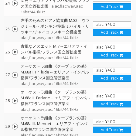
団円
--
エリアフ・インバル指揮/フラン
24
ス国立管弦楽団
alac,flac,wav,aac:
Add Track
16bit/44.1kHz
左手のためのピアノ協奏曲 M.82
--
ウラ
ジミール・ポンキン指揮/ミハイル・リ
25
ツキー/チャイコフスキー交響楽団
Add Track
alac,flac,wav,aac: 16bit/44.1kHz
古風なメヌエット M.7
--
エリアフ・イ
26
ンバル指揮/フランス国立管弦楽団
Add Track
alac,flac,wav,aac: 16bit/44.1kHz
オーケストラ組曲 《クープランの墓》
M.68a I. Pr_lude
--
エリアフ・インバル
27
指揮/フランス国立管弦楽団
Add Track
alac,flac,wav,aac: 16bit/44.1kHz
オーケストラ組曲 《クープランの墓》
M.68a II. Forlane
--
エリアフ・インバル
28
指揮/フランス国立管弦楽団
Add Track
alac,flac,wav,aac: 16bit/44.1kHz
オーケストラ組曲 《クープランの墓》
M.68a III. Menuet
--
エリアフ・インバ
29
ル指揮/フランス国立管弦楽団
Add Track
alac,flac,wav,aac: 16bit/44.1kHz