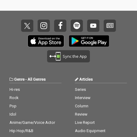
Sync the App
Genre
-
All Genres
Articles
Hi-res
Series
Rock
Interview
Pop
Column
Idol
Review
Anime/Game/Voice Actor
Live Report
Hip Hop/R&B
Audio Equipment