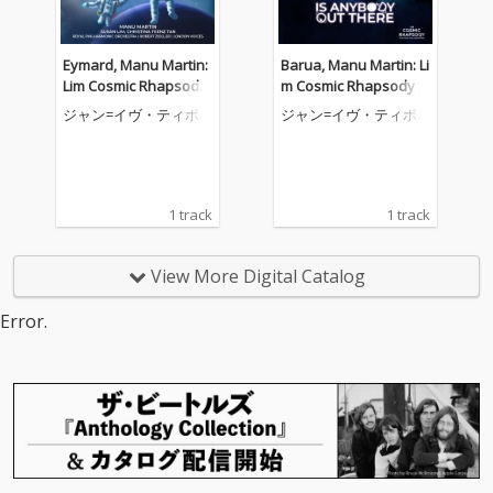
Eymard, Manu Martin:
Barua, Manu Martin: Li
Lim Cosmic Rhapsody
m Cosmic Rhapsody f
for Piano and Orchest
or Piano and Orchestr
ジャン=イヴ・ティボ
ジャン=イヴ・ティボ
ra, Act III: II. Come Orbit
a, Act II: II. Is Anybody
ーデ
ーデ
with Me
Out There
1 track
1 track
View More Digital Catalog
Error.