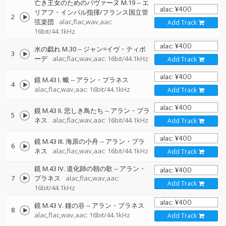
亡き王女のためのパヴァーヌ M.19
--
エ
リアフ・インバル指揮/フランス国立管
2
弦楽団
alac,flac,wav,aac:
Add Track
16bit/44.1kHz
水の戯れ M.30
--
ジャン=イヴ・ティボ
3
ーデ
alac,flac,wav,aac: 16bit/44.1kHz
Add Track
鏡 M.43 I. 蛾
--
アラン・プラネス
4
alac,flac,wav,aac: 16bit/44.1kHz
Add Track
鏡 M.43 II. 悲しき鳥たち
--
アラン・プラ
5
ネス
alac,flac,wav,aac: 16bit/44.1kHz
Add Track
鏡 M.43 III. 海原の小舟
--
アラン・プラ
6
ネス
alac,flac,wav,aac: 16bit/44.1kHz
Add Track
鏡 M.43 IV. 道化師の朝の歌
--
アラン・
7
プラネス
alac,flac,wav,aac:
Add Track
16bit/44.1kHz
鏡 M.43 V. 鐘の谷
--
アラン・プラネス
8
alac,flac,wav,aac: 16bit/44.1kHz
Add Track