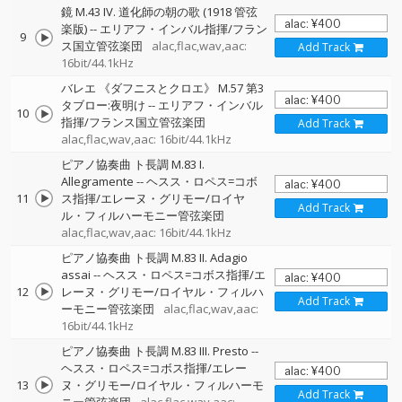
鏡 M.43 IV. 道化師の朝の歌 (1918 管弦
楽版)
--
エリアフ・インバル指揮/フラン
9
ス国立管弦楽団
alac,flac,wav,aac:
Add Track
16bit/44.1kHz
バレエ 《ダフニスとクロエ》 M.57 第3
タブロー:夜明け
--
エリアフ・インバル
10
指揮/フランス国立管弦楽団
Add Track
alac,flac,wav,aac: 16bit/44.1kHz
ピアノ協奏曲 ト長調 M.83 I.
Allegramente
--
ヘスス・ロペス=コボ
11
ス指揮/エレーヌ・グリモー/ロイヤ
Add Track
ル・フィルハーモニー管弦楽団
alac,flac,wav,aac: 16bit/44.1kHz
ピアノ協奏曲 ト長調 M.83 II. Adagio
assai
--
ヘスス・ロペス=コボス指揮/エ
12
レーヌ・グリモー/ロイヤル・フィルハ
Add Track
ーモニー管弦楽団
alac,flac,wav,aac:
16bit/44.1kHz
ピアノ協奏曲 ト長調 M.83 III. Presto
--
ヘスス・ロペス=コボス指揮/エレー
13
ヌ・グリモー/ロイヤル・フィルハーモ
Add Track