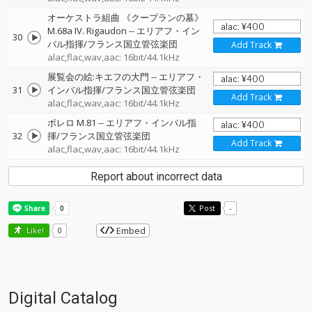
オーケストラ組曲 《クープランの墓》
M.68a IV. Rigaudon
--
エリアフ・イン
30
バル指揮/フランス国立管弦楽団
Add Track
alac,flac,wav,aac: 16bit/44.1kHz
展覧会の絵:キエフの大門
--
エリアフ・
31
インバル指揮/フランス国立管弦楽団
Add Track
alac,flac,wav,aac: 16bit/44.1kHz
ボレロ M.81
--
エリアフ・インバル指
32
揮/フランス国立管弦楽団
Add Track
alac,flac,wav,aac: 16bit/44.1kHz
Report about incorrect data
Post
-
Embed
Like!
0
Digital Catalog