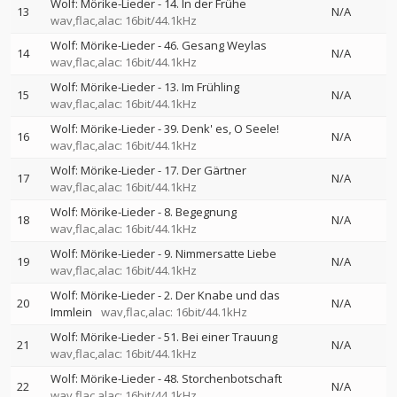
Wolf: Mörike-Lieder - 14. In der Frühe
13
N/A
wav,flac,alac: 16bit/44.1kHz
Wolf: Mörike-Lieder - 46. Gesang Weylas
14
N/A
wav,flac,alac: 16bit/44.1kHz
Wolf: Mörike-Lieder - 13. Im Frühling
15
N/A
wav,flac,alac: 16bit/44.1kHz
Wolf: Mörike-Lieder - 39. Denk' es, O Seele!
16
N/A
wav,flac,alac: 16bit/44.1kHz
Wolf: Mörike-Lieder - 17. Der Gärtner
17
N/A
wav,flac,alac: 16bit/44.1kHz
Wolf: Mörike-Lieder - 8. Begegnung
18
N/A
wav,flac,alac: 16bit/44.1kHz
Wolf: Mörike-Lieder - 9. Nimmersatte Liebe
19
N/A
wav,flac,alac: 16bit/44.1kHz
Wolf: Mörike-Lieder - 2. Der Knabe und das
20
N/A
Immlein
wav,flac,alac: 16bit/44.1kHz
Wolf: Mörike-Lieder - 51. Bei einer Trauung
21
N/A
wav,flac,alac: 16bit/44.1kHz
Wolf: Mörike-Lieder - 48. Storchenbotschaft
22
N/A
wav,flac,alac: 16bit/44.1kHz