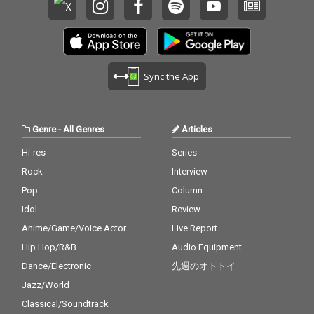
Sync the App
Genre
-
All Genres
Articles
Hi-res
Series
Rock
Interview
Pop
Column
Idol
Review
Anime/Game/Voice Actor
Live Report
Hip Hop/R&B
Audio Equipment
Dance/Electronic
先週のオトトイ
Jazz/World
Classical/Soundtrack