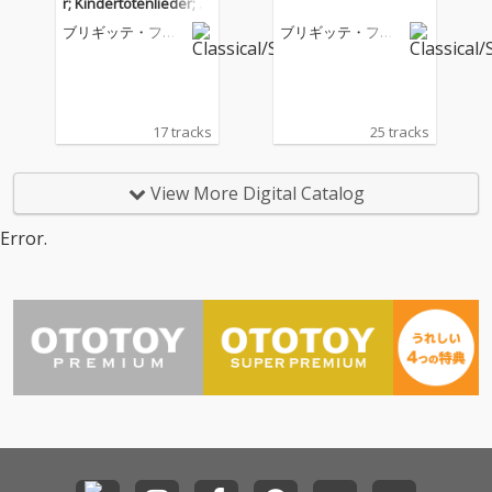
r; Kindertotenlieder; Li
eder eines fahrenden
ブリギッテ・ファ
ブリギッテ・ファ
Gesellen; Des Knaben
スベンダー
スベンダー
Wunderhorn
17 tracks
25 tracks
View More Digital Catalog
Error.