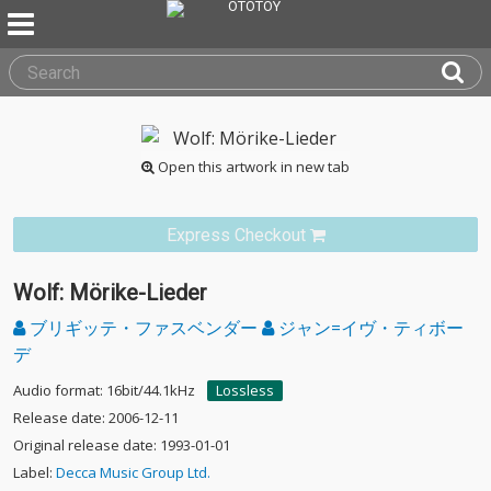
Open this artwork in new tab
Express Checkout
Wolf: Mörike-Lieder
ブリギッテ・ファスベンダー
ジャン=イヴ・ティボー
デ
Audio format: 16bit/44.1kHz
Lossless
Release date: 2006-12-11
Original release date: 1993-01-01
Label:
Decca Music Group Ltd.