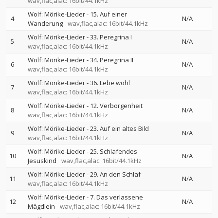
wav,flac,alac: 16bit/44.1kHz
Wolf: Mörike-Lieder - 15. Auf einer
4
N/A
Wanderung
wav,flac,alac: 16bit/44.1kHz
Wolf: Mörike-Lieder - 33. Peregrina I
5
N/A
wav,flac,alac: 16bit/44.1kHz
Wolf: Mörike-Lieder - 34. Peregrina II
6
N/A
wav,flac,alac: 16bit/44.1kHz
Wolf: Mörike-Lieder - 36. Lebe wohl
7
N/A
wav,flac,alac: 16bit/44.1kHz
Wolf: Mörike-Lieder - 12. Verborgenheit
8
N/A
wav,flac,alac: 16bit/44.1kHz
Wolf: Mörike-Lieder - 23. Auf ein altes Bild
9
N/A
wav,flac,alac: 16bit/44.1kHz
Wolf: Mörike-Lieder - 25. Schlafendes
10
N/A
Jesuskind
wav,flac,alac: 16bit/44.1kHz
Wolf: Mörike-Lieder - 29. An den Schlaf
11
N/A
wav,flac,alac: 16bit/44.1kHz
Wolf: Mörike-Lieder - 7. Das verlassene
12
N/A
Mägdlein
wav,flac,alac: 16bit/44.1kHz