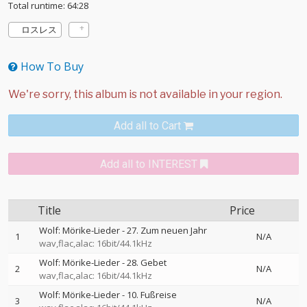
Total runtime: 64:28
ロスレス
How To Buy
Add all to Cart
Add all to INTEREST
Title
Price
Wolf: Mörike-Lieder - 27. Zum neuen Jahr
1
N/A
wav,flac,alac: 16bit/44.1kHz
Wolf: Mörike-Lieder - 28. Gebet
2
N/A
wav,flac,alac: 16bit/44.1kHz
Wolf: Mörike-Lieder - 10. Fußreise
3
N/A