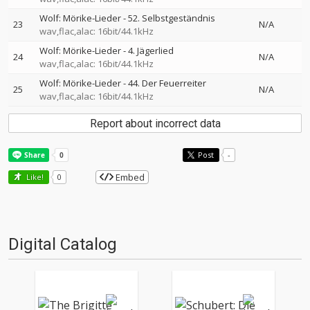
Wolf: Mörike-Lieder - 52. Selbstgeständnis
23
N/A
wav,flac,alac: 16bit/44.1kHz
Wolf: Mörike-Lieder - 4. Jägerlied
24
N/A
wav,flac,alac: 16bit/44.1kHz
Wolf: Mörike-Lieder - 44. Der Feuerreiter
25
N/A
wav,flac,alac: 16bit/44.1kHz
Report about incorrect data
Post
-
Embed
Like!
0
Digital Catalog