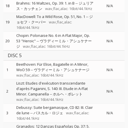
Brahms: 16 Waltzes, Op. 39: 1. in B
--
ジュリア
18
N/A
ス・カッチェン
wav,flac,alac: 16bit/44.1kHz
MacDowell: To a Wild Rose, Op. 51, No. 1
--
ジ
19
ョセフ・クーパー
wav,flac,alac:
N/A
16bit/44.1kHz
Chopin: Polonaise No. 6 in A-Flat Major, Op.
20
53 "Heroic"
--
ヴラディーミル・アシュケナー
N/A
ジ
wav,flac,alac: 16bit/44.1kHz
DISC 5
Beethoven: Für Elise, Bagatelle in A Minor,
1
WoO 59
--
ヴラディーミル・アシュケナージ
N/A
wav,flac,alac: 16bit/44.1kHz
Liszt: Etudes d'exécution transcendante
d'après Paganini, S. 140: III. Etude in A-Flat
2
N/A
Minor. Campanella
--
ホルヘ・ボレット
wav,flac,alac: 16bit/44.1kHz
Debussy: Suite bergamasque, CD 82: III. Clair
3
de lune
--
パスカル・ロジェ
wav,flac,alac:
N/A
16bit/44.1kHz
Granados: 12 Danzas Españolas Op. 37: 5.