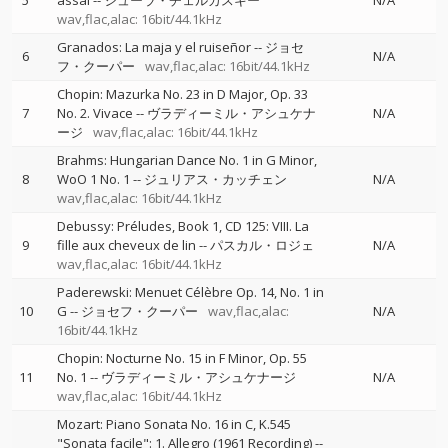
5
assai
--
シューラ・チェルカスキー
N/A
wav,flac,alac: 16bit/44.1kHz
Granados: La maja y el ruiseñor
--
ジョセ
6
N/A
フ・クーパー
wav,flac,alac: 16bit/44.1kHz
Chopin: Mazurka No. 23 in D Major, Op. 33
7
No. 2. Vivace
--
ヴラディーミル・アシュケナ
N/A
ージ
wav,flac,alac: 16bit/44.1kHz
Brahms: Hungarian Dance No. 1 in G Minor,
8
WoO 1 No. 1
--
ジュリアス・カッチェン
N/A
wav,flac,alac: 16bit/44.1kHz
Debussy: Préludes, Book 1, CD 125: VIII. La
9
fille aux cheveux de lin
--
パスカル・ロジェ
N/A
wav,flac,alac: 16bit/44.1kHz
Paderewski: Menuet Célèbre Op. 14, No. 1 in
10
G
--
ジョセフ・クーパー
wav,flac,alac:
N/A
16bit/44.1kHz
Chopin: Nocturne No. 15 in F Minor, Op. 55
11
No. 1
--
ヴラディーミル・アシュケナージ
N/A
wav,flac,alac: 16bit/44.1kHz
Mozart: Piano Sonata No. 16 in C, K.545
"Sonata facile": 1. Allegro (1961 Recording)
--