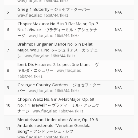
wav,flac,alac: 16bit/44.1kHz
Grieg: 1. Butterfly
--
ジョセフ・クーパー
5
N/A
wav,flac,alac: 16bit/44.1kHz
Chopin: Mazurka No. 5 in B-Flat Major, Op. 7
6
No. 1. Vivace
--
ヴラディーミル・アシュケナ
N/A
ージ
wav,flac,alac: 16bit/44.1kHz
Brahms: Hungarian Dance No. 6 in D-Flat
7
Major, WoO 1, No. 6
--
ジュリアス・カッチェ
N/A
ン
wav,flac,alac: 16bit/44.1kHz
Ibert: Dix Histoires: 2. Le petit âne blanc
--
ヴ
8
ァルダ・ニシュリー
wav,flac,alac:
N/A
16bit/44.1kHz
Grainger: Country Gardens
--
ジョセフ・クー
9
N/A
パー
wav,flac,alac: 16bit/44.1kHz
Chopin: Waltz No. 9 in A-Flat Major, Op. 69
10
No. 1 "Farewell"
--
ヴラディーミル・アシュケ
N/A
ナージ
wav,flac,alac: 16bit/44.1kHz
Mendelssohn: Lieder ohne Worte, Op. 19: 6.
Andante sostenuto "Venetian Gondola
11
N/A
Song"
--
アンドラーシュ・シフ
wav,flac,alac: 16bit/44.1kHz