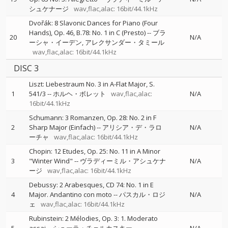
シュケナージ
wav,flac,alac: 16bit/44.1kHz
Dvořák: 8 Slavonic Dances for Piano (Four
Hands), Op. 46, B.78: No. 1 in C (Presto)
--
ブラ
20
N/A
ーシャ・イーデン
アレクサンダー・タミール
wav,flac,alac: 16bit/44.1kHz
DISC 3
Liszt: Liebestraum No. 3 in A-Flat Major, S.
1
541/3
--
ホルヘ・ボレット
wav,flac,alac:
N/A
16bit/44.1kHz
Schumann: 3 Romanzen, Op. 28: No. 2 in F
2
Sharp Major (Einfach)
--
アリシア・デ・ラロ
N/A
ーチャ
wav,flac,alac: 16bit/44.1kHz
Chopin: 12 Etudes, Op. 25: No. 11 in A Minor
3
"Winter Wind"
--
ヴラディーミル・アシュケナ
N/A
ージ
wav,flac,alac: 16bit/44.1kHz
Debussy: 2 Arabesques, CD 74: No. 1 in E
4
Major. Andantino con moto
--
パスカル・ロジ
N/A
ェ
wav,flac,alac: 16bit/44.1kHz
Rubinstein: 2 Mélodies, Op. 3: 1. Moderato