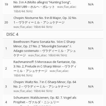
No. 3 in A (Molto allegro) "Hunting Song",
19
N/A
MWV U89
--
ホルヘ・ボレット
wav,flac,alac:
16bit/44.1kHz
Chopin: Nocturne No. 9 in B Major, Op. 32 No.
20
1
--
ヴラディーミル・アシュケナージ
N/A
wav,flac,alac: 16bit/44.1kHz
DISC 4
Beethoven: Piano Sonata No. 14 in C-Sharp
Minor, Op. 27 No. 2 "Moonlight Sonata": I.
1
N/A
Adagio sostenuto
--
ヴラディーミル・アシュ
ケナージ
wav,flac,alac: 16bit/44.1kHz
Rachmaninoff: 5 Morceaux de fantaisie, Op.
3: No. 2, Prelude in C-Sharp Minor
--
ヴラディ
2
N/A
ーミル・アシュケナージ
wav,flac,alac:
16bit/44.1kHz
Chopin: Waltz No. 7 in C-Sharp Minor, Op. 64
3
No. 2
--
ヴラディーミル・アシュケナージ
N/A
wav,flac,alac: 16bit/44.1kHz
Schumann: Waldszenen, Op. 82: 7. Vogel als
4
Prophet
--
ヴァルダ・ニシュリー
N/A