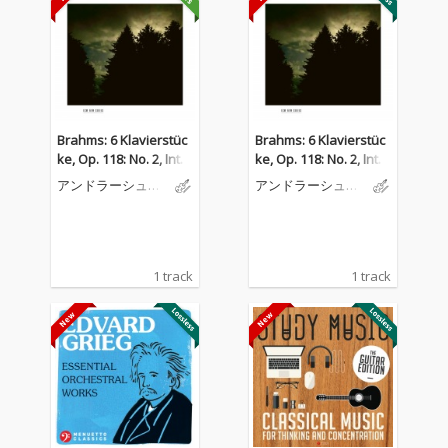
Brahms: 6 Klavierstüc
Brahms: 6 Klavierstüc
ke, Op. 118: No. 2, Inter
ke, Op. 118: No. 2, Inter
mezzo in A Major
mezzo in A Major
アンドラーシュ・
アンドラーシュ・
シフ
シフ
1 track
1 track