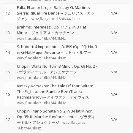
Falla: El amor brujo - Ballet by G. Martinez
12
Sierra: Ritual Fire Dance
--
ジュリアス・カッ
N/A
チェン
wav,flac,alac: 16bit/44.1kHz
Brahms: Intermezzi, Op. 117: 2. in B Flat
13
Minor
--
ジュリアス・カッチェン
N/A
wav,flac,alac: 16bit/44.1kHz
Schubert: 4 Impromptus, D. 899 (Op. 90): No. 3
14
in G-Flat Major. Andante
--
ラドゥ・ルプー
N/A
wav,flac,alac: 16bit/44.1kHz
Chopin: Waltz No. 10 in B Minor, Op. 69 No. 2
-
15
-
ヴラディーミル・アシュケナージ
N/A
wav,flac,alac: 16bit/44.1kHz
Rimsky-Korsakov: The Tale Of Tsar Saltan:
The Flight of the Bumble-Bee (Transc.
16
N/A
Rachmaninov)
--
アイヴァン・デイヴィス
wav,flac,alac: 16bit/44.1kHz
Chopin: Piano Sonata No. 2 in B-Flat Minor,
Op. 35: III. Marche funèbre. Lento
--
ヴラディ
17
N/A
ーミル・アシュケナージ
wav,flac,alac:
16bit/44.1kHz