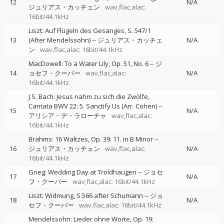
12
N/A
ジュリアス・カッチェン
wav,flac,alac:
16bit/44.1kHz
Liszt: Auf Flügeln des Gesanges, S. 547/1
13
(After Mendelssohn)
--
ジュリアス・カッチェ
N/A
ン
wav,flac,alac: 16bit/44.1kHz
MacDowell: To a Water Lily, Op. 51, No. 6
--
ジ
14
ョセフ・クーパー
wav,flac,alac:
N/A
16bit/44.1kHz
J.S. Bach: Jesus nahm zu sich die Zwölfe,
Cantata BWV 22: 5. Sanctify Us (Arr. Cohen)
--
15
N/A
アリシア・デ・ラローチャ
wav,flac,alac:
16bit/44.1kHz
Brahms: 16 Waltzes, Op. 39: 11. in B Minor
--
16
ジュリアス・カッチェン
wav,flac,alac:
N/A
16bit/44.1kHz
Grieg: Wedding Day at Troldhaugen
--
ジョセ
17
N/A
フ・クーパー
wav,flac,alac: 16bit/44.1kHz
Liszt: Widmung, S.566 after Schumann
--
ジョ
18
N/A
セフ・クーパー
wav,flac,alac: 16bit/44.1kHz
Mendelssohn: Lieder ohne Worte, Op. 19: