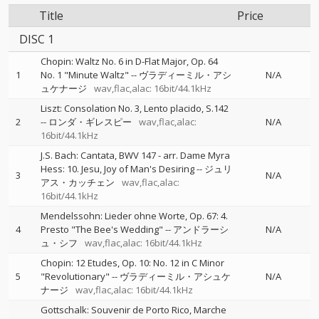
Title
Price
DISC 1
Chopin: Waltz No. 6 in D-Flat Major, Op. 64
1
No. 1 "Minute Waltz"
--
ヴラディーミル・アシ
N/A
ュケナージ
wav,flac,alac: 16bit/44.1kHz
Liszt: Consolation No. 3, Lento placido, S.142
2
--
ロンダ・ギレスピー
wav,flac,alac:
N/A
16bit/44.1kHz
J.S. Bach: Cantata, BWV 147 - arr. Dame Myra
Hess: 10. Jesu, Joy of Man's Desiring
--
ジュリ
3
N/A
アス・カッチェン
wav,flac,alac:
16bit/44.1kHz
Mendelssohn: Lieder ohne Worte, Op. 67: 4.
4
Presto "The Bee's Wedding"
--
アンドラーシ
N/A
ュ・シフ
wav,flac,alac: 16bit/44.1kHz
Chopin: 12 Etudes, Op. 10: No. 12 in C Minor
5
"Revolutionary"
--
ヴラディーミル・アシュケ
N/A
ナージ
wav,flac,alac: 16bit/44.1kHz
Gottschalk: Souvenir de Porto Rico, Marche