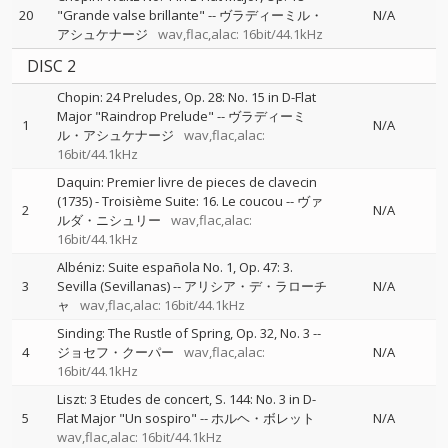
20
"Grande valse brillante"
--
ヴラディーミル・
N/A
アシュケナージ
wav,flac,alac: 16bit/44.1kHz
DISC 2
Chopin: 24 Preludes, Op. 28: No. 15 in D-Flat
Major "Raindrop Prelude"
--
ヴラディーミ
1
N/A
ル・アシュケナージ
wav,flac,alac:
16bit/44.1kHz
Daquin: Premier livre de pieces de clavecin
(1735) - Troisième Suite: 16. Le coucou
--
ヴァ
2
N/A
ルダ・ニシュリー
wav,flac,alac:
16bit/44.1kHz
Albéniz: Suite española No. 1, Op. 47: 3.
3
Sevilla (Sevillanas)
--
アリシア・デ・ラローチ
N/A
ャ
wav,flac,alac: 16bit/44.1kHz
Sinding: The Rustle of Spring, Op. 32, No. 3
--
4
ジョセフ・クーパー
wav,flac,alac:
N/A
16bit/44.1kHz
Liszt: 3 Etudes de concert, S. 144: No. 3 in D-
5
Flat Major "Un sospiro"
--
ホルヘ・ボレット
N/A
wav,flac,alac: 16bit/44.1kHz