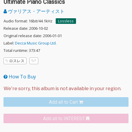
Ultimate Piano Classics
ヴァリアス・アーティスト
Audio format: 16bit/44.1kHz
Lossless
Release date: 2006-10-02
Original release date: 2006-01-01
Label:
Decca Music Group Ltd.
Total runtime: 373:47
ロスレス
How To Buy
Add all to Cart
Add all to INTEREST