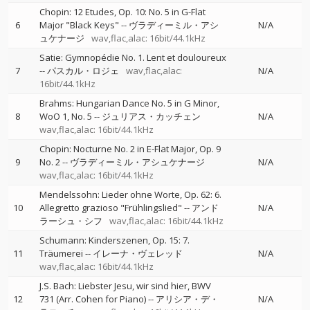
Chopin: 12 Etudes, Op. 10: No. 5 in G-Flat
6
Major "Black Keys"
--
ヴラディーミル・アシ
N/A
ュケナージ
wav,flac,alac: 16bit/44.1kHz
Satie: Gymnopédie No. 1. Lent et douloureux
7
--
パスカル・ロジェ
wav,flac,alac:
N/A
16bit/44.1kHz
Brahms: Hungarian Dance No. 5 in G Minor,
8
WoO 1, No. 5
--
ジュリアス・カッチェン
N/A
wav,flac,alac: 16bit/44.1kHz
Chopin: Nocturne No. 2 in E-Flat Major, Op. 9
9
No. 2
--
ヴラディーミル・アシュケナージ
N/A
wav,flac,alac: 16bit/44.1kHz
Mendelssohn: Lieder ohne Worte, Op. 62: 6.
10
Allegretto grazioso "Frühlingslied"
--
アンド
N/A
ラーシュ・シフ
wav,flac,alac: 16bit/44.1kHz
Schumann: Kinderszenen, Op. 15: 7.
11
Träumerei
--
イレーナ・ヴェレッド
N/A
wav,flac,alac: 16bit/44.1kHz
J.S. Bach: Liebster Jesu, wir sind hier, BWV
12
731 (Arr. Cohen for Piano)
--
アリシア・デ・
N/A