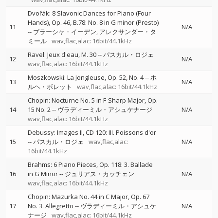
Dvořák: 8 Slavonic Dances for Piano (Four
Hands), Op. 46, B.78: No. 8 in G minor (Presto)
11
N/A
--
ブラーシャ・イーデン
アレクサンダー・タ
ミール
wav,flac,alac: 16bit/44.1kHz
Ravel: Jeux d'eau, M. 30
--
パスカル・ロジェ
12
N/A
wav,flac,alac: 16bit/44.1kHz
Moszkowski: La Jongleuse, Op. 52, No. 4
--
ホ
13
N/A
ルヘ・ボレット
wav,flac,alac: 16bit/44.1kHz
Chopin: Nocturne No. 5 in F-Sharp Major, Op.
14
15 No. 2
--
ヴラディーミル・アシュケナージ
N/A
wav,flac,alac: 16bit/44.1kHz
Debussy: Images II, CD 120: III. Poissons d'or
15
--
パスカル・ロジェ
wav,flac,alac:
N/A
16bit/44.1kHz
Brahms: 6 Piano Pieces, Op. 118: 3. Ballade
16
in G Minor
--
ジュリアス・カッチェン
N/A
wav,flac,alac: 16bit/44.1kHz
Chopin: Mazurka No. 44 in C Major, Op. 67
17
No. 3. Allegretto
--
ヴラディーミル・アシュケ
N/A
ナージ
wav,flac,alac: 16bit/44.1kHz