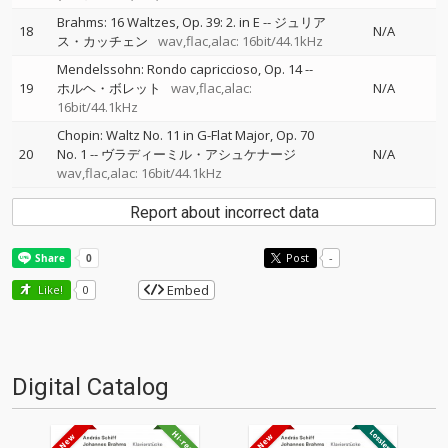
Brahms: 16 Waltzes, Op. 39: 2. in E
--
ジュリア
18
N/A
ス・カッチェン
wav,flac,alac: 16bit/44.1kHz
Mendelssohn: Rondo capriccioso, Op. 14
--
19
ホルヘ・ボレット
wav,flac,alac:
N/A
16bit/44.1kHz
Chopin: Waltz No. 11 in G-Flat Major, Op. 70
20
No. 1
--
ヴラディーミル・アシュケナージ
N/A
wav,flac,alac: 16bit/44.1kHz
Report about incorrect data
Post
-
Embed
Like!
0
Digital Catalog