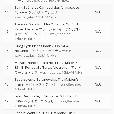
ナージ
wav,flac,alac: 16bit/44.1kHz
Saint-Saëns: Le Carnaval des Animaux: Le
14
Cygne
--
ヴァルダ・ニシュリー
N/A
wav,flac,alac: 16bit/44.1kHz
Arensky: Suite No. 1 for 2 Pianos, Op. 15: II.
Valse. Allegro
--
ブラーシャ・イーデン
アレ
15
N/A
クサンダー・タミール
wav,flac,alac:
16bit/44.1kHz
Grieg: Lyric Pieces Book V, Op. 54: 4.
16
Notturno
--
アリシア・デ・ラローチャ
N/A
wav,flac,alac: 16bit/44.1kHz
Mozart: Piano Sonata No. 11 in A Major, K.
17
331: III. Rondo alla Turca. Allegretto
--
アンド
N/A
ラーシュ・シフ
wav,flac,alac: 16bit/44.1kHz
Bądarzewska-Baranowska: The Maiden's
18
Prayer
--
ジョセフ・クーパー
wav,flac,alac:
N/A
16bit/44.1kHz
Liszt: Die Forelle, S. 564 (after Schubert, D.
19
550)
--
ヴァルダ・ニシュリー
wav,flac,alac:
N/A
16bit/44.1kHz
Chopin: Waltz No. 1 in E-Flat Major, Op. 18