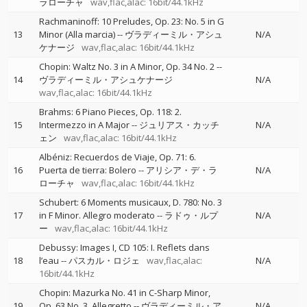
ラローチャ
wav,flac,alac: 16bit/44.1kHz
Rachmaninoff: 10 Preludes, Op. 23: No. 5 in G
13
Minor (Alla marcia)
--
ヴラディーミル・アシュ
N/A
ケナージ
wav,flac,alac: 16bit/44.1kHz
Chopin: Waltz No. 3 in A Minor, Op. 34 No. 2
--
14
ヴラディーミル・アシュケナージ
N/A
wav,flac,alac: 16bit/44.1kHz
Brahms: 6 Piano Pieces, Op. 118: 2.
15
Intermezzo in A Major
--
ジュリアス・カッチ
N/A
ェン
wav,flac,alac: 16bit/44.1kHz
Albéniz: Recuerdos de Viaje, Op. 71: 6.
16
Puerta de tierra: Bolero
--
アリシア・デ・ラ
N/A
ローチャ
wav,flac,alac: 16bit/44.1kHz
Schubert: 6 Moments musicaux, D. 780: No. 3
17
in F Minor. Allegro moderato
--
ラドゥ・ルプ
N/A
ー
wav,flac,alac: 16bit/44.1kHz
Debussy: Images I, CD 105: I. Reflets dans
18
l’eau
--
パスカル・ロジェ
wav,flac,alac:
N/A
16bit/44.1kHz
Chopin: Mazurka No. 41 in C-Sharp Minor,
19
Op. 63 No. 3. Allegretto
--
ヴラディーミル・ア
N/A