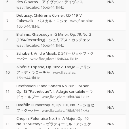
6
des Gibaros
--
アイヴァン・デイヴィス
N/A
wav,flac,alac: 16bit/44.1kHz
Debussy: Children's Corner, CD 119: VI.
7
Cakewalk
--
パスカル・ロジェ
wav,flac,alac:
N/A
16bit/44.1kHz
Brahms: Rhapsody in G Minor, Op. 79, No. 2
8
(1964 Recording)
--
ジュリアス・カッチェン
N/A
wav,flac,alac: 16bit/44.1kHz
Schubert: An die Musik, D.547
--
ジョセフ・ク
9
N/A
ーパー
wav,flac,alac: 16bit/44.1kHz
Albéniz: España, Op. 165: 2. Tango
--
アリシ
10
ア・デ・ラローチャ
wav,flac,alac:
N/A
16bit/44.1kHz
Beethoven: Piano Sonata No. 8 in C Minor,
11
Op. 13 "Pathétique": II. Adagio cantabile
--
ラ
N/A
ドゥ・ルプー
wav,flac,alac: 16bit/44.1kHz
Dvořák: Humoresque, Op. 101, No. 7
--
ジョセ
12
N/A
フ・クーパー
wav,flac,alac: 16bit/44.1kHz
Chopin: Polonaise No. 3 in A Major, Op. 40
13
No. 1 "Military"
--
ヴラディーミル・アシュケ
N/A