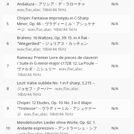
4
Andaluza
--
アリシア・デ・ラローチャ
N/A
wav,flac,alac: 16bit/44.1kHz
Chopin: Fantaisie-Impromptu in C-Sharp
5
Minor, Op. 66
--
ヴラディーミル・アシュケナ
N/A
ージ
wav,flac,alac: 16bit/44.1kHz
Brahms: 16 Waltzes, Op. 39: 15. in A flat -
6
"Wiegenlied"
--
ジュリアス・カッチェン
N/A
wav,flac,alac: 16bit/44.1kHz
Rameau: Premier Livre de pieces de clavecin
/ Suite in G minor-major c1728: 12. La Poule
--
7
N/A
ヴァルダ・ニシュリー
wav,flac,alac:
16bit/44.1kHz
Liszt: Valse oubliée No. 1 in F sharp, S.215
--
8
ジョセフ・クーパー
wav,flac,alac:
N/A
16bit/44.1kHz
Chopin: 12 Etudes, Op. 10: No. 3 in E Major
9
"Tristesse"
--
ヴラディーミル・アシュケナー
N/A
ジ
wav,flac,alac: 16bit/44.1kHz
Mendelssohn: Lieder ohne Worte, Op. 62: 1.
10
Andante espressivo
--
アンドラーシュ・シフ
N/A
wav,flac,alac: 16bit/44.1kHz