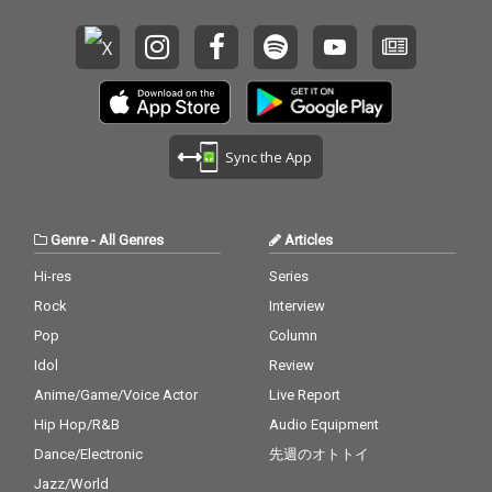
Sync the App
Genre
-
All Genres
Articles
Hi-res
Series
Rock
Interview
Pop
Column
Idol
Review
Anime/Game/Voice Actor
Live Report
Hip Hop/R&B
Audio Equipment
Dance/Electronic
先週のオトトイ
Jazz/World