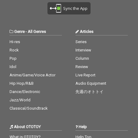
Sync the App
Genre
-
All Genres
Articles
Hi-res
Series
Rock
Interview
Pop
Column
Idol
Review
Anime/Game/Voice Actor
Live Report
Hip Hop/R&B
Audio Equipment
Dance/Electronic
先週のオトトイ
Jazz/World
Classical/Soundtrack
About OTOTOY
Help
What is OTOTOY?
Help Top