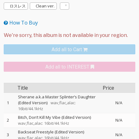
ロスレス
Clean ver.
How To Buy
Add all to Cart
Add all to INTEREST
Title
Price
Sherane a.k.a Master Splinter’s Daughter
1
(Edited Version)
wav,flac,alac:
N/A
16bit/44.1kHz
Bitch, Don’t Kill My Vibe (Edited Version)
2
N/A
wav,flac,alac: 16bit/44.1kHz
Backseat Freestyle (Edited Version)
3
N/A
wav,flac,alac: 16bit/44.1kHz