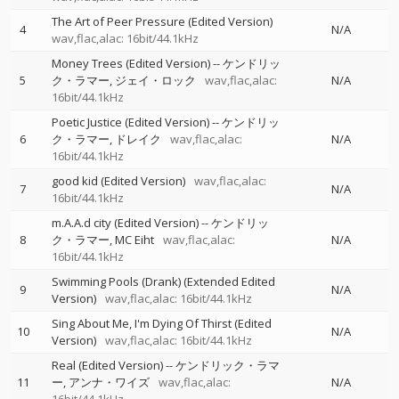
The Art of Peer Pressure (Edited Version)
4
N/A
wav,flac,alac: 16bit/44.1kHz
Money Trees (Edited Version)
--
ケンドリッ
5
ク・ラマー
ジェイ・ロック
wav,flac,alac:
N/A
16bit/44.1kHz
Poetic Justice (Edited Version)
--
ケンドリッ
6
ク・ラマー
ドレイク
wav,flac,alac:
N/A
16bit/44.1kHz
good kid (Edited Version)
wav,flac,alac:
7
N/A
16bit/44.1kHz
m.A.A.d city (Edited Version)
--
ケンドリッ
8
ク・ラマー
MC Eiht
wav,flac,alac:
N/A
16bit/44.1kHz
Swimming Pools (Drank) (Extended Edited
9
N/A
Version)
wav,flac,alac: 16bit/44.1kHz
Sing About Me, I'm Dying Of Thirst (Edited
10
N/A
Version)
wav,flac,alac: 16bit/44.1kHz
Real (Edited Version)
--
ケンドリック・ラマ
11
ー
アンナ・ワイズ
wav,flac,alac:
N/A