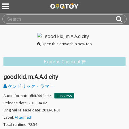
Open this artwork in new tab
Express Checkout
good kid, m.A.A.d city
ケンドリック・ラマー
Audio format: 16bit/44.1kHz
Lossless
Release date: 2013-04-02
Original release date: 2013-01-01
Label:
Aftermath
Total runtime: 72:54