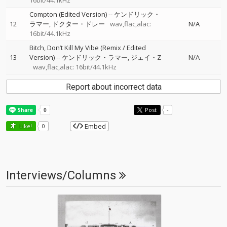
16bit/44.1kHz
Compton (Edited Version)
--
ケンドリック・
12
ラマー
ドクター・ドレー
wav,flac,alac:
N/A
16bit/44.1kHz
Bitch, Don’t Kill My Vibe (Remix / Edited
13
Version)
--
ケンドリック・ラマー
ジェイ・Z
N/A
wav,flac,alac: 16bit/44.1kHz
Report about incorrect data
Post
-
Embed
Like!
0
Interviews/Columns