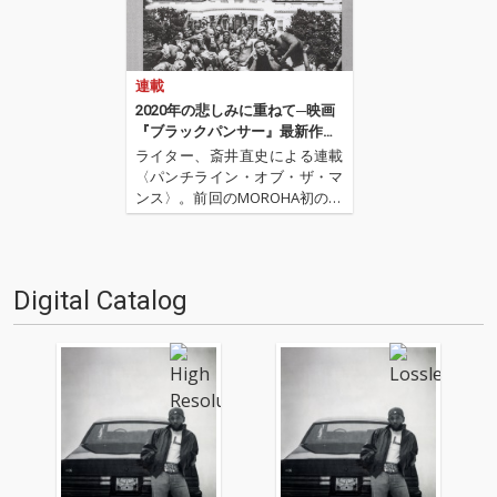
連載
2020年の悲しみに重ねて─映画
『ブラックパンサー』最新作予
告編と“Alright”
ライター、斎井直史による連載
〈パンチライン・オブ・ザ・マ
ンス〉。前回のMOROHA初の武
道館に寄せたアフロとの往復書
簡から7ヶ月ぶり、第36回とな
る今回は、公開を間近に控えた
マーベル最新作『ブラックパン
Digital Catalog
サー／ワカンダ・フォーエバ
ー』の予告編とそこで起用さ
れ…