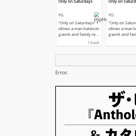
Only on Saturdays
Only on Satur
YG
YG
“Only on Saturdays” f
“Only on Satur
ollows a man balancin
ollows a man b
g work and family res
g work and fam
ponsibilities who finds
ponsibilities w
1 track
his way back to himsel
his way back t
f on Saturday rides al
f on Saturday r
ong the coast. Built ar
ong the coast. B
ound a tight 94 BPM p
ound a tight 9
ocket groove, the trac
ocket groove, t
Error.
k blends bedroom po
k blends bedr
p, city pop revival, indi
p, city pop reviv
e alt-disco, and boogi
e alt-disco, an
e soul. A lean basslin
e soul. A lean 
e, warm electric piano,
e, warm electri
subtle wah guitar, and
subtle wah gui
an understated matur
an understate
e male vocal capture
e male vocal c
both the freedom of t
both the freed
he open road and the
he open road 
quiet weight of adulth
quiet weight of