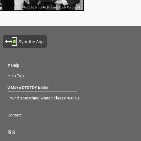
Sync the App
Help
Help Top
Make OTOTOY better
Found something weird? Please mail us
Contact
つ
退会