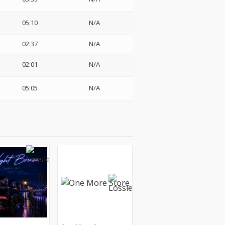
リ
05:10
N/A
02:37
N/A
02:01
N/A
05:05
N/A