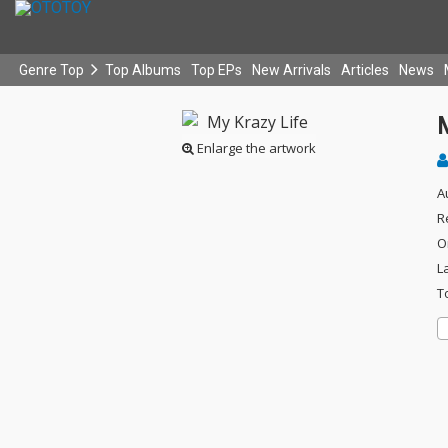
Genre Top
Top Albums
Top EPs
New Arrivals
Articles
News
M
Enlarge the artwork
A
R
O
L
T