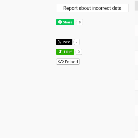
Report about incorrect data
Post
-
Like!
0
Embed