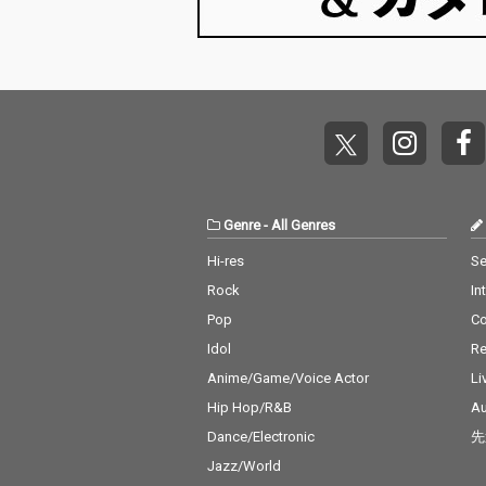
ood. A natural fit for W
ood. A natural f
eekend Drive, Modern
eekend Drive,
City Pop, Chill Groove,
City Pop, Chill
and Indie Pop playlist
and Indie Pop p
s.
s.
Genre
-
All Genres
Hi-res
Se
Rock
In
Pop
C
Idol
Re
Anime/Game/Voice Actor
Li
Hip Hop/R&B
Au
Dance/Electronic
先
Jazz/World