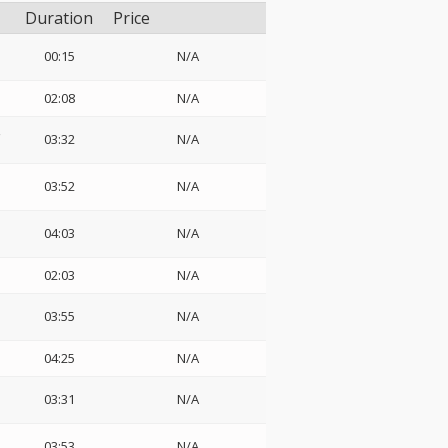
Duration
Price
00:15
N/A
02:08
N/A
ェ
03:32
N/A
03:52
N/A
04:03
N/A
02:03
N/A
03:55
N/A
04:25
N/A
03:31
N/A
03:53
N/A