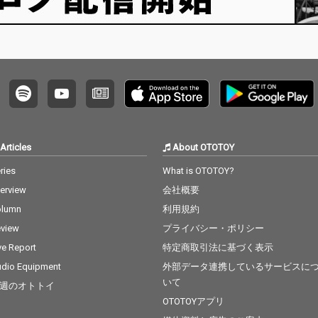
it for W
描いた一曲です。
る。沈みゆく夕陽の向
 Modern
こうに、少しだけ未来
 Groove,
を見つめながら、「俺
laylist
の人生も、案外悪くな
いな」と静かに思え
る。そんな大人の日常
を描いた一曲です。
Articles
About OTOTOY
ries
What is OTOTOY?
terview
会社概要
olumn
利用規約
view
プライバシー・ポリシー
ve Report
特定商取引法に基づく表示
dio Equipment
外部データ連携しているサービスに
いて
週のオトトイ
OTOTOYアプリ