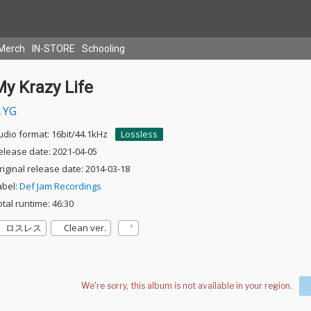
Merch
IN-STORE
Schooling
y Krazy Life
YG
udio format: 16bit/44.1kHz
Lossless
elease date: 2021-04-05
riginal release date: 2014-03-18
abel:
Def Jam Recordings
otal runtime: 46:30
ロスレス
Clean ver.