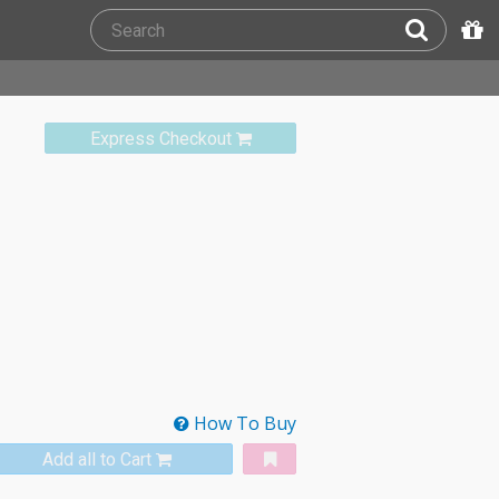
Express Checkout
How To Buy
Add all to Cart