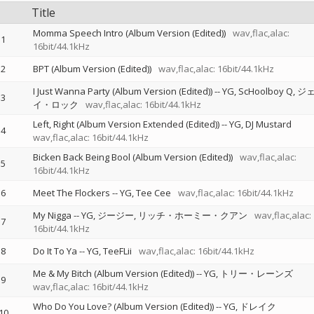
Title
Momma Speech Intro (Album Version (Edited))
wav,flac,alac:
1
16bit/44.1kHz
2
BPT (Album Version (Edited))
wav,flac,alac: 16bit/44.1kHz
I Just Wanna Party (Album Version (Edited))
--
YG
ScHoolboy Q
ジ
3
イ・ロック
wav,flac,alac: 16bit/44.1kHz
Left, Right (Album Version Extended (Edited))
--
YG
DJ Mustard
4
wav,flac,alac: 16bit/44.1kHz
Bicken Back Being Bool (Album Version (Edited))
wav,flac,alac:
5
16bit/44.1kHz
6
Meet The Flockers
--
YG
Tee Cee
wav,flac,alac: 16bit/44.1kHz
My Nigga
--
YG
ジージー
リッチ・ホーミー・クアン
wav,flac,alac:
7
16bit/44.1kHz
8
Do It To Ya
--
YG
TeeFLii
wav,flac,alac: 16bit/44.1kHz
Me & My Bitch (Album Version (Edited))
--
YG
トリー・レーンズ
9
wav,flac,alac: 16bit/44.1kHz
Who Do You Love? (Album Version (Edited))
--
YG
ドレイク
10