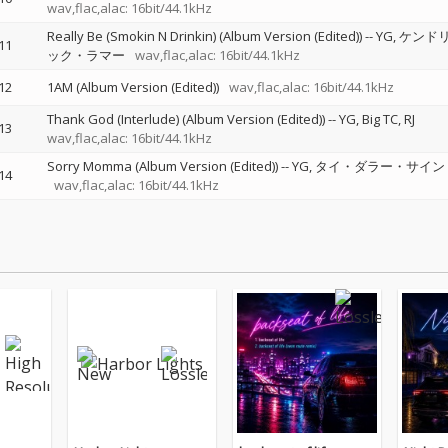
wav,flac,alac: 16bit/44.1kHz
Really Be (Smokin N Drinkin) (Album Version (Edited))
--
YG
ケンド
11
ック・ラマー
wav,flac,alac: 16bit/44.1kHz
12
1AM (Album Version (Edited))
wav,flac,alac: 16bit/44.1kHz
Thank God (Interlude) (Album Version (Edited))
--
YG
Big TC
RJ
13
wav,flac,alac: 16bit/44.1kHz
Sorry Momma (Album Version (Edited))
--
YG
タイ・ダラー・サイン
14
wav,flac,alac: 16bit/44.1kHz