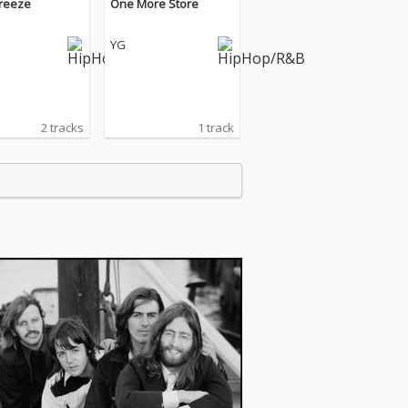
Breeze
One More Store
YG
2 tracks
1 track