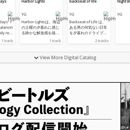
days
Harbor Lights
backseat of life
Night 
YG
YG
YG
days” f
Harbor Lightsは、海辺
Backseat of Life は、
alancin
の土曜の夕暮れに感じ
ある男の何気ない日常
ily res
る静かな解放感を描い
を夕暮れのドライブに
ho finds
た、現代的なJapanese
重ねて描いた楽曲で
1 track
1 track
2 tracks
o himsel
City Popです。温かみ
す。 変化の多い毎日。
ides al
のあるFMシンセ、表情
思いがけない異動や予
uilt ar
豊かなシンセベース、
想もしなかった出来
View More Digital Catalog
4 BPM p
どこか懐かしいエレク
事。それでも目の前の
he trac
トロニックグルーヴ
仕事に向き合い、自分
oom po
に、落ち着いた男性ボ
なりの責任と誇りを胸
al, indi
ーカルが重なり、夕暮
に走り続ける。オレン
d boogi
れのドライブや港の景
ジ色に染まる街並みを
basslin
色、仕事を終えたあと
眺めながら、ふとこれ
c piano,
の穏やかな時間を表現
までの道のりを振り返
tar, and
しています。クラシッ
る瞬間があります。 人
d matur
クなJapanese City Pop
生はいつも順風満帆で
apture
への敬意を残しなが
はない。それでも、笑
om of t
ら、現代的なサウンド
った日も迷った日も、
and the
で、何気ない日常の中
遠回りした時間さえも
 adulth
にある自由や安らぎを
今の自分をつくってい