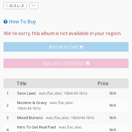
ロスレス
How To Buy
Add all to Cart
Add all to INTEREST
Title
Price
1
Sexx Laws
wav,flac,alac: 16bit/44.1kHz
N/A
Nicotine & Gravy
wav,flac,alac:
2
N/A
16bit/44.1kHz
3
Mixed Bizness
wav,flac,alac: 16bit/44.1kHz
N/A
Intro To Get Real Paid
wav,flac,alac:
4
N/A