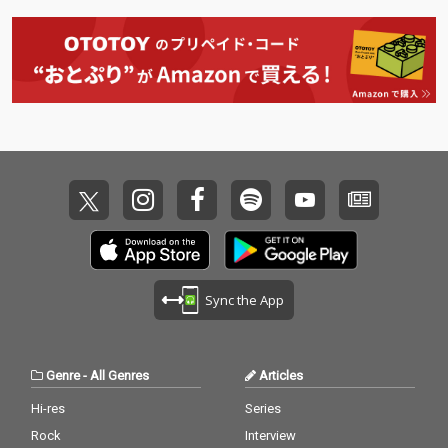
Sync the App
Genre
-
All Genres
Articles
Hi-res
Series
Rock
Interview