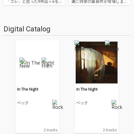
「コレ」と思った9作品＋αを紹
遂に待望の最新作が登場しまし
介するコーナー。今回はTURN
た! また、代表曲「ルーザー」の
をはじめとしたさまざまなメデ
世界的大ヒットから20年という
ィアでのディスク・レヴュー
こともあり、なんとも感慨深
や、ライナーノーツなどの執筆
い。アトムス・フォー・ピース
Digital Catalog
で各所で注目を集める気鋭の音
のドラマーとして活躍中のジョ
楽ライター、井草七海が登場。
ーイ・ワロンカーをはじめ、
シン…
ジ…
In The Night
In The Night
ベック
ベック
2 tracks
2 tracks