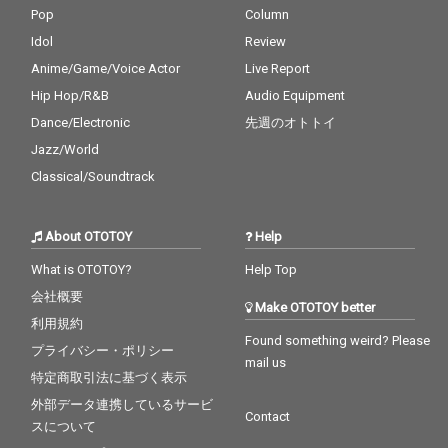
Pop
Column
Idol
Review
Anime/Game/Voice Actor
Live Report
Hip Hop/R&B
Audio Equipment
Dance/Electronic
先週のオトトイ
Jazz/World
Classical/Soundtrack
About OTOTOY
Help
What is OTOTOY?
Help Top
会社概要
Make OTOTOY better
利用規約
Found something weird? Please
プライバシー・ポリシー
mail us
特定商取引法に基づく表示
外部データ連携しているサービ
Contact
スについて