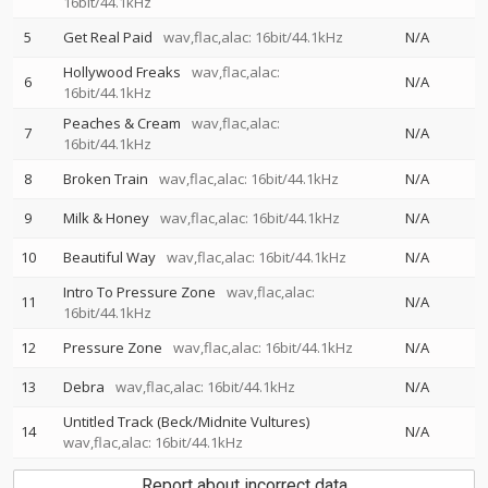
16bit/44.1kHz
5
Get Real Paid
wav,flac,alac: 16bit/44.1kHz
N/A
Hollywood Freaks
wav,flac,alac:
6
N/A
16bit/44.1kHz
Peaches & Cream
wav,flac,alac:
7
N/A
16bit/44.1kHz
8
Broken Train
wav,flac,alac: 16bit/44.1kHz
N/A
9
Milk & Honey
wav,flac,alac: 16bit/44.1kHz
N/A
10
Beautiful Way
wav,flac,alac: 16bit/44.1kHz
N/A
Intro To Pressure Zone
wav,flac,alac:
11
N/A
16bit/44.1kHz
12
Pressure Zone
wav,flac,alac: 16bit/44.1kHz
N/A
13
Debra
wav,flac,alac: 16bit/44.1kHz
N/A
Untitled Track (Beck/Midnite Vultures)
14
N/A
wav,flac,alac: 16bit/44.1kHz
Report about incorrect data