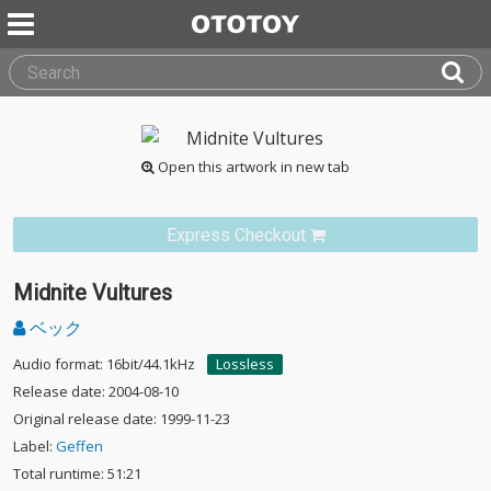
Open this artwork in new tab
Express Checkout
Midnite Vultures
ベック
Audio format: 16bit/44.1kHz
Lossless
Release date: 2004-08-10
Original release date: 1999-11-23
Label:
Geffen
Total runtime: 51:21