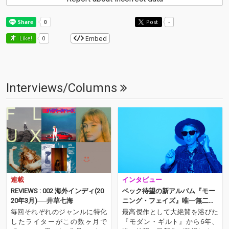
Post
-
Embed
Like!
0
Interviews/Columns
連載
インタビュー
REVIEWS : 002 海外インディ(20
ベック待望の新アルバム『モー
20年3月)──井草七海
ニング・フェイズ』唯一無二の
ポップ・アイコン、カムバック!!
毎回それぞれのジャンルに特化
最高傑作として大絶賛を浴びた
したライターがこの数ヶ月で
『モダン・ギルト』から6年、