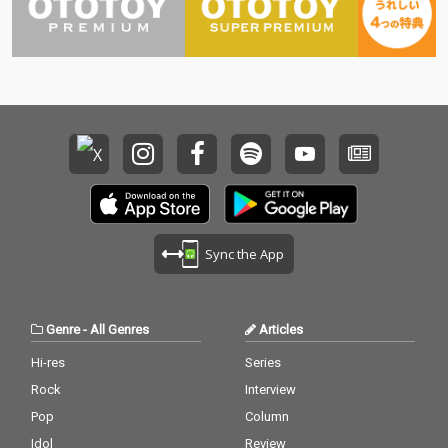
Sync the App
Genre
-
All Genres
Articles
Hi-res
Series
Rock
Interview
Pop
Column
Idol
Review