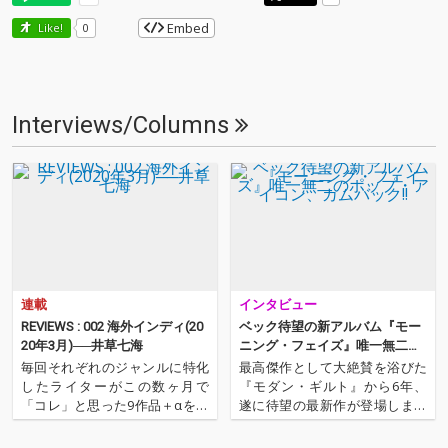
Embed
Like!
0
Interviews/Columns
連載
インタビュー
REVIEWS : 002 海外インディ(20
ベック待望の新アルバム『モー
20年3月)──井草七海
ニング・フェイズ』唯一無二の
ポップ・アイコン、カムバック!!
毎回それぞれのジャンルに特化
最高傑作として大絶賛を浴びた
したライターがこの数ヶ月で
『モダン・ギルト』から6年、
「コレ」と思った9作品＋αを紹
遂に待望の最新作が登場しまし
介するコーナー。今回はTURN
た! また、代表曲「ルーザー」の
をはじめとしたさまざまなメデ
世界的大ヒットから20年という