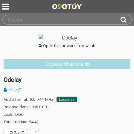
Open this artwork in new tab
Express Checkout
Odelay
ベック
Audio format: 16bit/44.1kHz
Lossless
Release date: 1996-01-01
Label:
DGC
Total runtime: 54:42
ロスレス