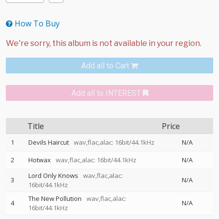
How To Buy
Add all to Cart
Add all to INTEREST
Title
Price
1
Devils Haircut
wav,flac,alac: 16bit/44.1kHz
N/A
2
Hotwax
wav,flac,alac: 16bit/44.1kHz
N/A
Lord Only Knows
wav,flac,alac:
3
N/A
16bit/44.1kHz
The New Pollution
wav,flac,alac:
4
N/A
16bit/44.1kHz