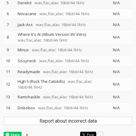
5
Derelict
wav,flac,alac: 16bit/44.1kHz
N/A
6
Novacane
wav,flac,alac: 16bit/44.1kHz
N/A
7
Jack-Ass
wav,flac,alac: 16bit/44.1kHz
N/A
Where It's At (Album Version W/ Intro)
8
N/A
wav,flac,alac: 16bit/44.1kHz
9
Minus
wav,flac,alac: 16bit/44.1kHz
N/A
10
Sissyneck
wav,flac,alac: 16bit/44.1kHz
N/A
11
Readymade
wav,flac,alac: 16bit/44.1kHz
N/A
High 5 (Rock The Catskills)
wav,flac,alac:
12
N/A
16bit/44.1kHz
13
Ramshackle
wav,flac,alac: 16bit/44.1kHz
N/A
14
Diskobox
wav,flac,alac: 16bit/44.1kHz
N/A
Report about incorrect data
Post
-