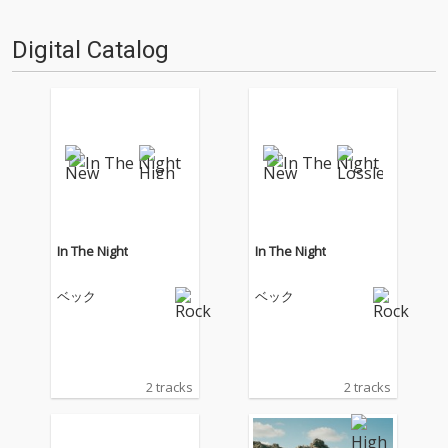
ィアでのディスク・レヴュー
こともあり、なんとも感慨深
や、ライナーノーツなどの執筆
い。アトムス・フォー・ピース
Digital Catalog
で各所で注目を集める気鋭の音
のドラマーとして活躍中のジョ
楽ライター、井草七海が登場。
ーイ・ワロンカーをはじめ、
シン…
ジ…
In The Night
In The Night
ベック
ベック
2 tracks
2 tracks