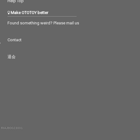
Help Top
Make OTOTOY better
Found something weird? Please mail us
Contact
つ
退会
 RIAJ80023001