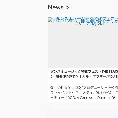
News
ダンスミュージック特化フェス〈THE BEACH 
5〉開催 第1弾でケミカル・ブラザーズ DJ S
数々の世界的人気DJ/プロデューサーを招
ラブイベントやフェスティバルを主催し
ーティー「ACiD: A Concept in Dance」
ミュージックに特化した新たなビーチフェス
BEACH 2025〉を2025年5月31