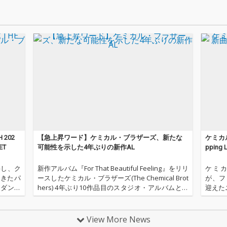
202
【急上昇ワード】ケミカル・ブラザーズ、新たな
ケミカ
ET
可能性を示した4年ぶりの新作AL
pping
聘し、ク
新作アルバム『For That Beautiful Feeling』をリリ
ケミカル
てきたパ
ースしたケミカル・ブラザーズ(The Chemical Brot
が、フ
が、ダンス
hers) 4年ぶり10作品目のスタジオ・アルバムとな
迎えたニ
〈THE
る今作は、フィーチャリング・アーティストにフ
リリー
ランスを拠点とする
予定の
View More News