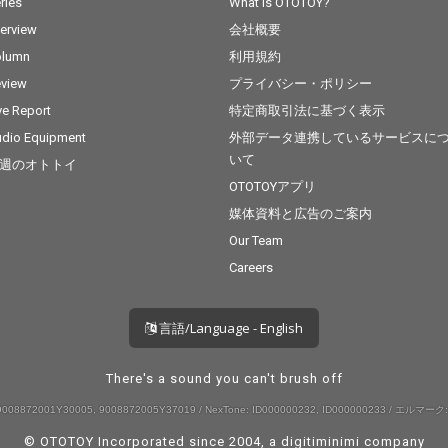
ries
What is OTOTOY?
terview
会社概要
olumn
利用規約
view
プライバシー・ポリシー
ve Report
特定商取引法に基づく表示
dio Equipment
外部データ連携しているサービスに
いて
週のオトトイ
OTOTOYアプリ
媒体資料と広告のご案内
Our Team
Careers
言語/Language - English
There's a sound you can't brush off
008872001Y30005, 9008872005Y37019 / NexTone: ID000000232, ID000000233 / エルマーク:
© OTOTOY Incorporated since 2004, a
digitiminimi
company