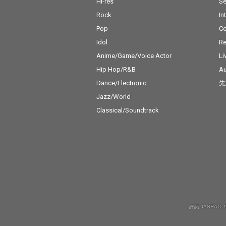
Hi-res
Se
Rock
In
Pop
C
Idol
Re
Anime/Game/Voice Actor
Li
Hip Hop/R&B
Au
Dance/Electronic
先
Jazz/World
Classical/Soundtrack
許諾 JASRAC: 9