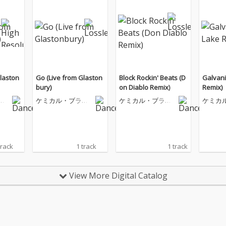
Glaston
Go (Live from Glaston
Block Rockin' Beats (D
Galvani
bury)
on Diablo Remix)
Remix)
ザ
ケミカル・ブラザ
ケミカル・ブラザ
ケミカ
ーズ
ーズ
ーズ
track
1 track
1 track
View More Digital Catalog