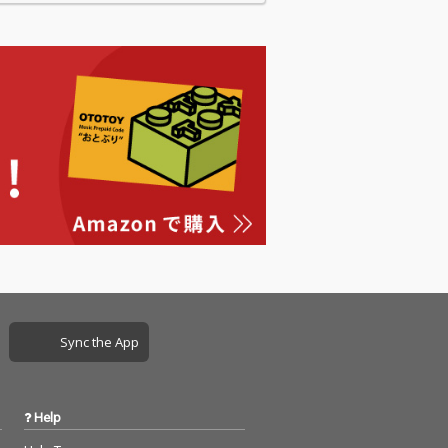
Sync the App
Help