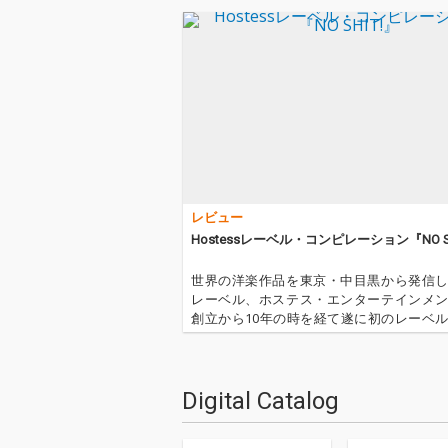
レビュー
Hostessレーベル・コンピレーション『NO SH
世界の洋楽作品を東京・中目黒から発信
レーベル、ホステス・エンターテインメ
創立から10年の時を経て遂に初のレーベ
ピレーションをリリースする。ドミノ・
ィングス、PIASエンタテインメント・グ
ベガーズ・グループ（XLレコー…
Digital Catalog