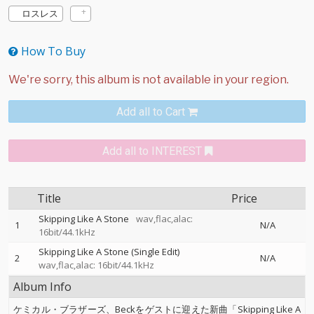
ロスレス
How To Buy
Add all to Cart
Add all to INTEREST
Title
Price
Skipping Like A Stone
wav,flac,alac:
1
N/A
16bit/44.1kHz
Skipping Like A Stone (Single Edit)
2
N/A
wav,flac,alac: 16bit/44.1kHz
Album Info
ケミカル・ブラザーズ、Beckをゲストに迎えた新曲「Skipping Like A