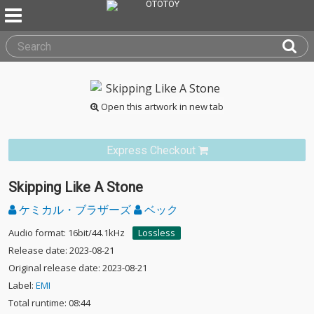
Open this artwork in new tab
Express Checkout
Skipping Like A Stone
ケミカル・ブラザーズ
ベック
Audio format: 16bit/44.1kHz
Lossless
Release date: 2023-08-21
Original release date: 2023-08-21
Label:
EMI
Total runtime: 08:44