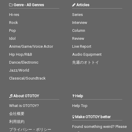
Genre
-
All Genres
Articles
Hi-res
Series
Rock
Interview
Pop
Column
Idol
Review
Anime/Game/Voice Actor
Live Report
Hip Hop/R&B
Audio Equipment
Dance/Electronic
先週のオトトイ
Jazz/World
Classical/Soundtrack
About OTOTOY
Help
What is OTOTOY?
Help Top
会社概要
Make OTOTOY better
利用規約
Found something weird? Please
プライバシー・ポリシー