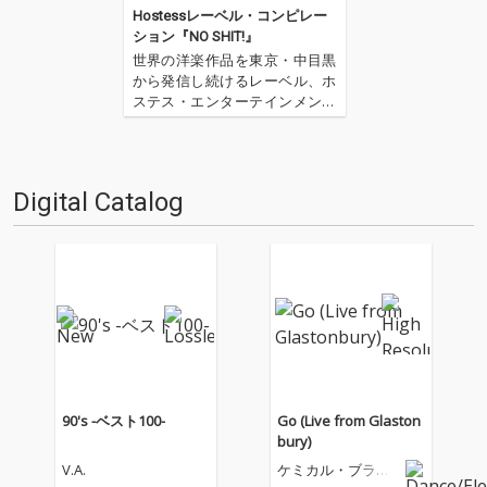
Hostessレーベル・コンピレー
ション『NO SHIT!』
世界の洋楽作品を東京・中目黒
から発信し続けるレーベル、ホ
ステス・エンターテインメント
が、創立から10年の時を経て遂
に初のレーベル・コンピレーシ
ョンをリリースする。ドミノ・
レコーディングス、PIASエンタ
Digital Catalog
テインメント・グループ、ベガ
ーズ・グループ（XLレコー…
90's -ベスト100-
Go (Live from Glaston
bury)
V.A.
ケミカル・ブラザ
ーズ