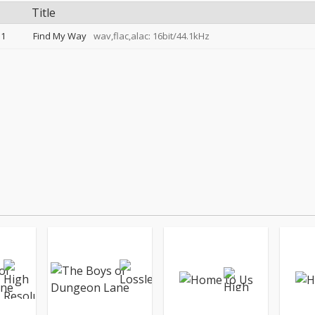
Title
1
Find My Way
wav,flac,alac: 16bit/44.1kHz