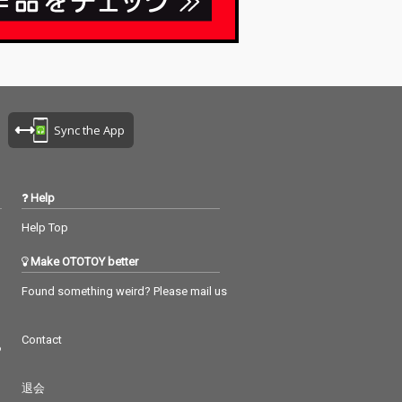
Sync the App
Help
Help Top
Make OTOTOY better
Found something weird? Please mail us
Contact
つ
退会