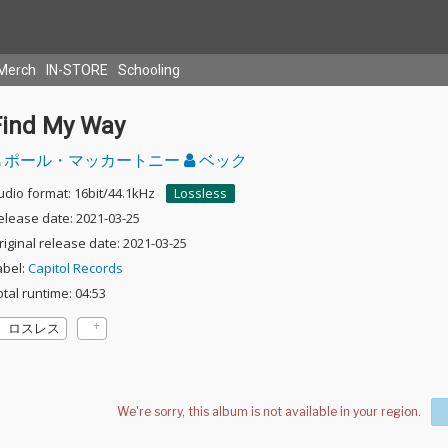
Merch
IN-STORE
Schooling
Find My Way
ポール・マッカートニー
ベック
udio format: 16bit/44.1kHz
Lossless
elease date: 2021-03-25
riginal release date: 2021-03-25
abel:
Capitol Records
otal runtime: 04:53
ロスレス