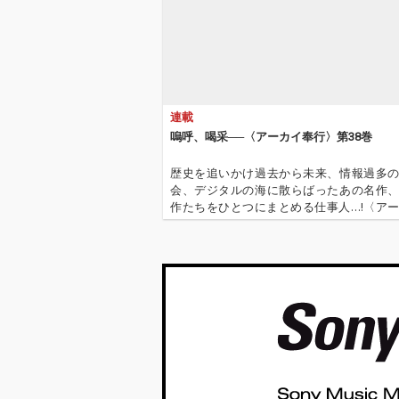
世に知られるは
前のGeorge Har
とJohn Lenn
険について、か
いほどオープン
ている。その幅
楽性を示すさま
連載
楽器やスタイル
入れられた音楽
嗚呼、喝采──〈アーカイ奉行〉第38巻
彩なアルバム。W
スタイルのロッ
歴史を追いかけ過去から未来、情報過多
e Beatlesス
会、デジタルの海に散らばったあの名作
ーモニー、McCa
作たちをひとつにまとめる仕事人…!〈ア
スタイルのグル
行〉が今日もデジタルの乱世を治める…!'''
控えめで親密な
イ奉行〉とは…'''1.過去作の最新リマスター音
メロディが主導
これまで未配信…
トーリーテリン
ャラクターを描
曲。そのすべて
点は“Paul”で