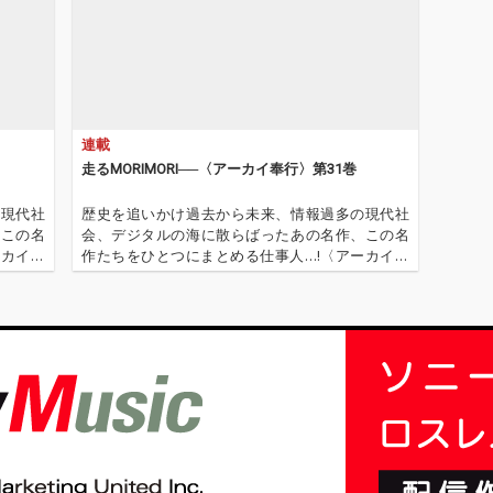
るか以
世に知られるはるか以
rison
前のGeorge Harrison
onとの冒
とJohn Lennonとの冒
つてな
険について、かつてな
に書い
いほどオープンに書い
広い音
ている。その幅広い音
ざまな
楽性を示すさまざまな
連載
が取り
楽器やスタイルが取り
的に多
入れられた音楽的に多
走るMORIMORI──〈アーカイ奉行〉第31巻
ings
彩なアルバム。Wings
ク、Th
スタイルのロック、Th
の現代社
歴史を追いかけ過去から未来、情報過多の現代社
タイルのハ
e Beatlesスタイルのハ
、この名
会、デジタルの海に散らばったあの名作、この名
rtney
ーモニー、McCartney
ーカイ奉
作たちをひとつにまとめる仕事人…!〈アーカイ奉
ーヴ、
スタイルのグルーヴ、
〈アーカ
行〉が今日もデジタルの乱世を治める…!'''〈アーカ
表現、
控えめで親密な表現、
源 2.
イ奉行〉とは…'''1.過去作の最新リマスター音源 2.
するス
メロディが主導するス
これまで未配信…
グ、キ
トーリーテリング、キ
いた
ャラクターを描いた
の共通
曲。そのすべての共通
ある。
点は“Paul”である。