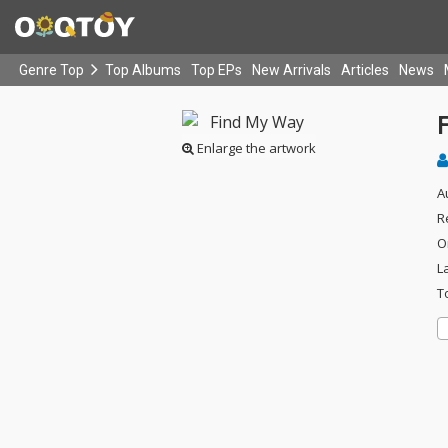
Genre Top
Top Albums
Top EPs
New Arrivals
Articles
News
Enlarge the artwork
A
R
O
L
T