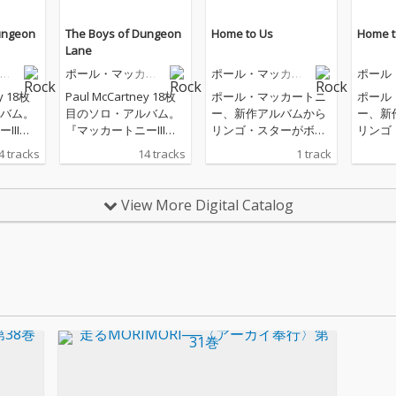
ungeon
The Boys of Dungeon
Home to Us
Home t
Lane
ー
ポール・マッカー
ポール・マッカー
ポール
トニー
トニー
トニー
y 18枚
Paul McCartney 18枚
ポール・マッカートニ
ポール
バム。
目のソロ・アルバム。
ー、新作アルバムから
ー、新
III』
『マッカートニーIII』
リンゴ・スターがボー
リンゴ
年半ぶりの
(2020)から5年半ぶりの
カル/ドラムで参加した
カル/
4 tracks
14 tracks
1 track
新作! これまで語られる
「ホーム・トゥ・ア
「ホー
貴重な
ことのなかった貴重な
ス」配信開始
ス」配
せる曲
思い出を垣間見せる曲
View More Digital Catalog
れたラ
と、新たに生まれたラ
Paul
ヴソングを収録。Paul
ポピュ
の人生と現代のポピュ
を形作
ラー文化の基礎を形作
り返
った形成期を振り返
物語を
り、自分自身の物語を
史上最
語る、キャリア史上最
バム。
も内省的なアルバム。
ールで
戦後のリヴァプールで
の逆境
の幼少期、両親の逆境
ニアが
力、ビートルマニアが