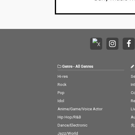
Genre
-
All Genres
Hi-res
Se
Rock
In
Pop
C
Idol
Re
Anime/Game/Voice Actor
Li
Hip Hop/R&B
Au
Dance/Electronic
先
Jazz/World