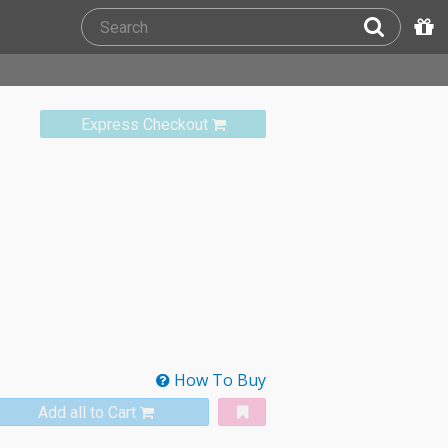
Express Checkout
How To Buy
Add all to Cart