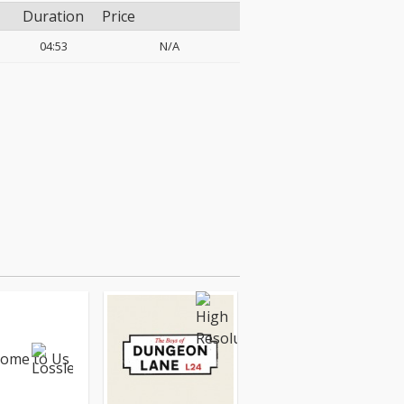
Duration
Price
04:53
N/A