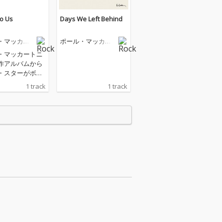
o Us
Days We Left Behind
・マッカー
ポール・マッカー
トニー
・マッカートニ
作アルバムから
・スターがボー
ドラムで参加した
1 track
1 track
ム・トゥ・ア
信開始