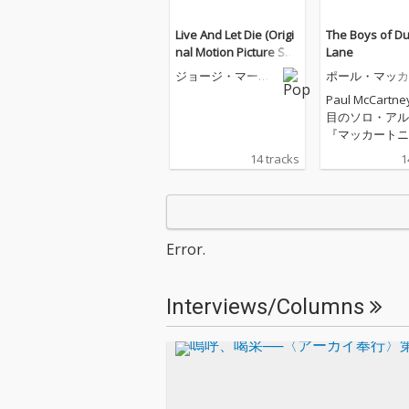
Live And Let Die (Origi
The Boys of D
nal Motion Picture Sou
Lane
ndtrack)
ジョージ・マーテ
ポール・マッカ
ィン
トニー
Paul McCartne
目のソロ・アル
『マッカートニー
(2020)から5
14 tracks
1
新作! これまで語られる
ことのなかった
思い出を垣間見
と、新たに生ま
ヴソングを収録。
Error.
の人生と現代の
ラー文化の基礎
った形成期を振
Interviews/Columns
り、自分自身の
語る、キャリア
も内省的なアル
戦後のリヴァプ
の幼少期、両親
力、ビートルマ