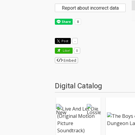
Report about incorrect data
Post
-
Like!
0
Embed
Digital Catalog