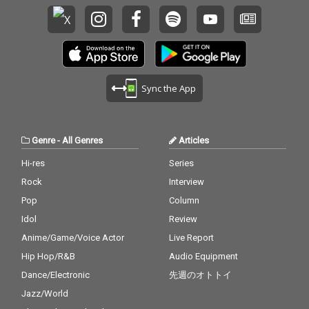
Sync the App
Genre
-
All Genres
Articles
Hi-res
Series
Rock
Interview
Pop
Column
Idol
Review
Anime/Game/Voice Actor
Live Report
Hip Hop/R&B
Audio Equipment
Dance/Electronic
先週のオトトイ
Jazz/World