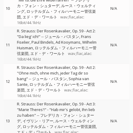
"Mir ist die Ehre widerfahren"
--
フレデリ
カ・フォン・シュターデ
ルース・ウェルティ
10
N/A
ング
ロッテルダム・フィルハーモニー管弦楽
団
エド・デ・ワールト
wav,flac,alac:
16bit/44.1kHz
R. Strauss: Der Rosenkavalier, Op. 59 - Act 2:
"Da lieg' ich!"
--
ジュール・バスタン
Frans
Fiselier
Paul Bindels
Ad Kooymans
Wilhelm
11
N/A
Huisman
ロッテルダム・フィルハーモニー管
弦楽団
エド・デ・ワールト
wav,flac,alac:
16bit/44.1kHz
R. Strauss: Der Rosenkavalier, Op. 59 - Act 2:
"Ohne mich, ohne mich, jeder Tag dir so
bang"
--
ジュール・バスタン
Sophia van
12
N/A
Sante
ロッテルダム・フィルハーモニー管弦
楽団
エド・デ・ワールト
wav,flac,alac:
16bit/44.1kHz
R. Strauss: Der Rosenkavalier, Op. 59 - Act 3:
"Marie Theres'!" - "Hab mir's gelobt, Ihn lieb
zu haben"
--
フレデリカ・フォン・シュター
13
デ
イヴリン・リアー
ルース・ウェルティン
N/A
グ
ロッテルダム・フィルハーモニー管弦楽団
エド・デ・ワールト
wav,flac,alac: