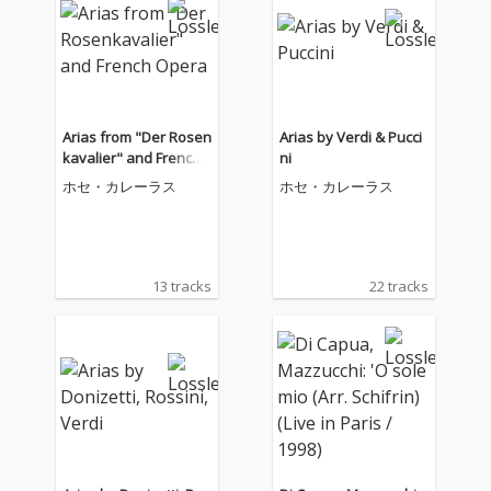
Arias from "Der Rosen
Arias by Verdi & Pucci
kavalier" and French
ni
Opera
ホセ・カレーラス
ホセ・カレーラス
13 tracks
22 tracks