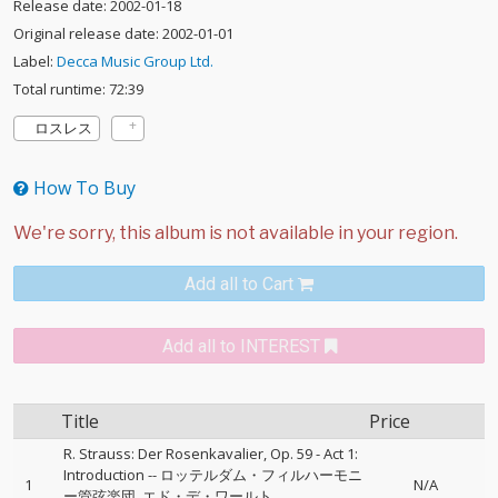
Release date: 2002-01-18
Original release date: 2002-01-01
Label:
Decca Music Group Ltd.
Total runtime: 72:39
ロスレス
How To Buy
Add all to Cart
Add all to INTEREST
Title
Price
R. Strauss: Der Rosenkavalier, Op. 59 - Act 1:
Introduction
--
ロッテルダム・フィルハーモニ
1
N/A
ー管弦楽団
エド・デ・ワールト