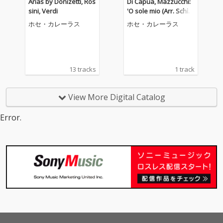
Arias by Donizetti, Ros
Di Capua, Mazzucchi:
sini, Verdi
'O sole mio (Arr. Schifri
n) (Live in Paris / 1998)
ホセ・カレーラス
ホセ・カレーラス
13 tracks
1 track
View More Digital Catalog
Error.