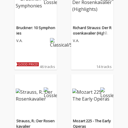
Bruckner: 10 Symphon
Richard Strauss: Der R
ies
osenkavalier (Highligh
ts)
V.A.
V.A.
GOOD PRICE!
46 tracks
14 tracks
Strauss, R.: Der Rosen
Mozart 225 - The Early
kavalier
Operas