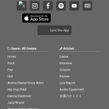
Sync the App
Genre
-
All Genres
Articles
Hi-res
Series
Rock
Interview
Pop
Column
Idol
Review
Anime/Game/Voice Actor
Live Report
Hip Hop/R&B
Audio Equipment
Dance/Electronic
先週のオトトイ
Jazz/World