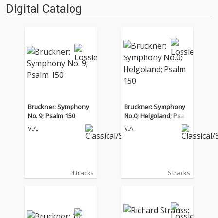
Digital Catalog
Bruckner: Symphony
Bruckner: Symphony
No. 9; Psalm 150
No.0; Helgoland; Psal
m 150
V.A.
V.A.
4 tracks
6 tracks