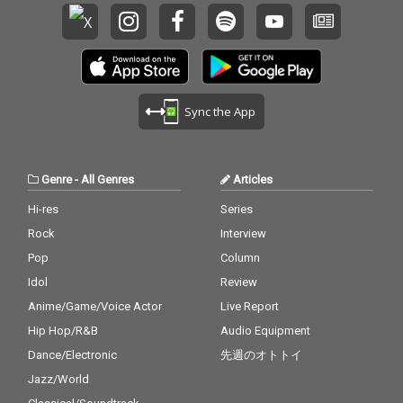
Sync the App
Genre
-
All Genres
Articles
Hi-res
Series
Rock
Interview
Pop
Column
Idol
Review
Anime/Game/Voice Actor
Live Report
Hip Hop/R&B
Audio Equipment
Dance/Electronic
先週のオトトイ
Jazz/World