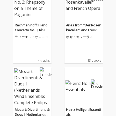
Rachmaninoff: Piano
Arias from "Der Rosen
Concerto No. 3; Rhaps
kavalier" and French
ody on a Theme of Pa
Opera
ラファエル・オロスコ
ホセ・カレーラス
ganini
4 tracks
13 tracks
Mozart: Divertimenti &
Heinz Holliger: Essenti
Duos I (Netherlands W
als