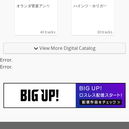
ind Ensemble: Comple
オランダ管楽アンサン
ハインツ・ホリガー
te Philips Recordings,
ブル
Vol. 6)
43 tracks
30 tracks
View More Digital Catalog
Error.
Error.