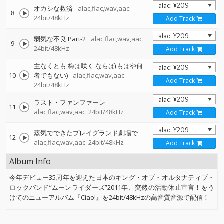
オカシな救済
alac,flac,wav,aac:
8
24bit/48kHz
Add Track
弱気な不良 Part-2
alac,flac,wav,aac:
9
24bit/48kHz
Add Track
主なくとも 梅は咲く ならば(もはや何
10
者でもない)
alac,flac,wav,aac:
Add Track
24bit/48kHz
ラスト・ファンファーレ
11
alac,flac,wav,aac: 24bit/48kHz
Add Track
蒸気でできたプレイグランド劇場で
12
alac,flac,wav,aac: 24bit/48kHz
Add Track
Album Info
今年デビュー35周年を迎えた日本のキング・オブ・オルタナティブ・
ロックバンド”ムーンライダーズ”2011年、突然の活動休止宣言！をう
けてのニューアルバム『Ciao!』を24bit/48kHzの高音質音源で配信！