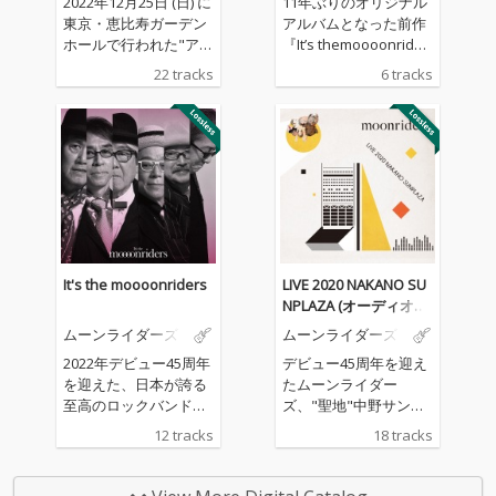
2022年12月25日 (日) に
11年ぶりのオリジナル
東京・恵比寿ガーデン
アルバムとなった前作
ホールで行われた"アン
『It’s themoooonrider
コールLIVE マニア・マ
s』抽象的なプログレ
22 tracks
6 tracks
ニエラ+青空百景"を 完
ッシヴ・ジャズとでも
全収録。このライブ
いうべき演奏の余韻の
は、2022年7月16日
うちにアルバムは静か
(土) に ビルボードライ
に幕を閉じたが、今作
ブ東京で行われた、19
は続編とも言えるオリ
82年のアルバム『マニ
ジナル・アルバム。オ
ア・マニエラ』を再現
ルタナとポップのバラ
したライブのアンコー
ンス感の良さととも
ル公演。今回は、やは
に、圧倒的で正真正銘
り同年に発表されたア
のロックバンドの音だ
It's the moooonriders
LIVE 2020 NAKANO SU
ルバム『青空百景』の
という印象が今作でも
NPLAZA (オーディオバ
再現も加えた、二本立
鮮烈に!!そこには大人の
ージョン)
ムーンライダーズ
ムーンライダーズ
てでの公演となった。
余裕とか、枯れた魅
『マニア・マニエラ』
力、渋さなんて微塵も
2022年デビュー45周年
デビュー45周年を迎え
は1982年12月15日にLP
感じないし、時代の最
を迎えた、日本が誇る
たムーンライダー
やカセットではなく、
先端のトレンドへの目
至高のロックバンド・
ズ、"聖地"中野サンプ
当時まだ珍しい存在で
配せもない。そこにあ
moonriders、メンバー
ラザで昨年10月に行な
12 tracks
18 tracks
あったCDで発売され
るのは、圧倒的な存在
の体調不良により発売
われたLIVEを完全収録
た。これは当時のレコ
感の音がとんでもない
延期となっていた約11
し、リリース! 今年デビ
ード会社が作品を"難
説得力で鳴っており圧
年ぶりとなるオリジナ
ュー45周年を迎えた、