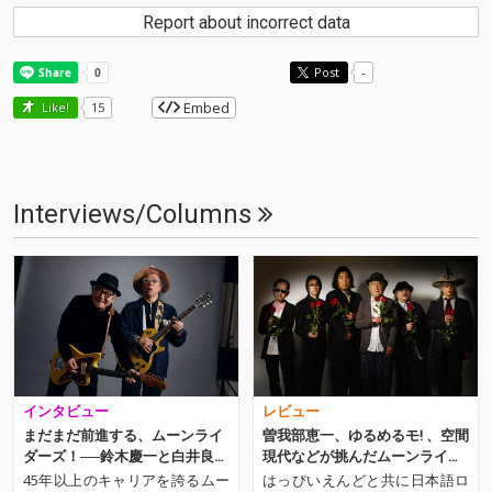
Report about incorrect data
Post
-
Embed
Like!
15
Interviews/Columns
インタビュー
レビュー
まだまだ前進する、ムーンライ
曽我部恵一、ゆるめるモ! 、空間
ダーズ！──鈴木慶一と白井良明
現代などが挑んだムーンライダ
がインプロの奥深さを語る
ーズのトリビュート・アルバ
45年以上のキャリアを誇るムー
はっぴいえんどと共に日本語ロ