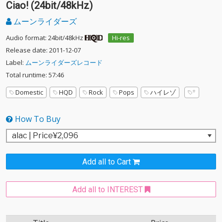
Ciao! (24bit/48kHz)
ムーンライダーズ
Audio format: 24bit/48kHz
Hi-res
Release date: 2011-12-07
Label:
ムーンライダーズレコード
Total runtime: 57:46
Domestic
HQD
Rock
Pops
ハイレゾ
How To Buy
Add all to Cart
Add all to INTEREST