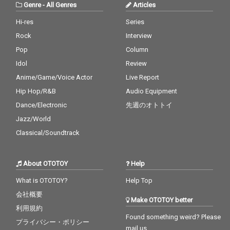
アルバム「カメラ=万
Genre
-
All Genres
Articles
年筆」リリース40周年
を記念し突如、無観客
Hi-res
Series
ライブを開催しファン
Rock
Interview
を驚かせた。今回リリ
ースされる＜MOONRI
Pop
Column
DERS LIVE 2020＞は、4
Idol
Review
年ぶりの有観客ライブ
Anime/Game/Voice Actor
Live Report
にあたり、"活動休止の
休止"つまり"活動再
Hip Hop/R&B
Audio Equipment
開"だ。しかも会場とな
Dance/Electronic
先週のオトトイ
った中野サンプラザ
は、2011年12月17日に
Jazz/World
活動休止に入る最後の
Classical/Soundtrack
コンサート会場で、か
しぶち哲郎がムーンラ
イダーズと共に演奏し
About OTOTOY
Help
た最後の場所だ。さら
に2016年の"活動休止
What is OTOTOY?
Help Top
の休止"期に"最後の饗
会社概要
宴"が行われた会場でも
Make OTOTOY better
あり、ムーンライダー
利用規約
ズ・ファンにとっては
Found something weird? Please
プライバシー・ポリシー
聖地。特別な場所、そ
mail us