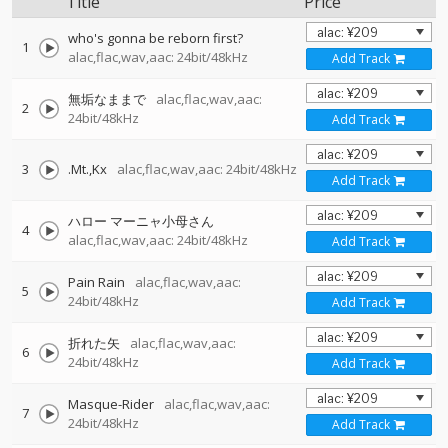
Title
Price
who's gonna be reborn first?
1
alac,flac,wav,aac: 24bit/48kHz
Add Track
無垢なままで
alac,flac,wav,aac:
2
24bit/48kHz
Add Track
3
.Mt.,Kx
alac,flac,wav,aac: 24bit/48kHz
Add Track
ハロー マーニャ小母さん
4
alac,flac,wav,aac: 24bit/48kHz
Add Track
Pain Rain
alac,flac,wav,aac:
5
24bit/48kHz
Add Track
折れた矢
alac,flac,wav,aac:
6
24bit/48kHz
Add Track
Masque-Rider
alac,flac,wav,aac:
7
24bit/48kHz
Add Track