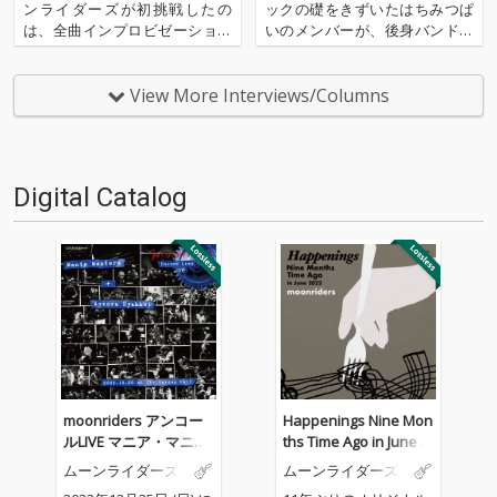
ム、ハイレゾ配信!
ンライダーズが初挑戦したの
ックの礎をきずいたはちみつぱ
は、全曲インプロビゼーション
いのメンバーが、後身バンドと
によるアルバム。しかし、今作
して始めたムーンライダーズ。
は即興をただまとめた作品とい
今年でデビュー40年目でありな
うわけでは決してない。という
がら、柔軟に活動を続け、純度
View More Interviews/Columns
のも、10時間以上の膨大な録音
の高いポップ・ソングを追求し
データをまとめるミックスこそ
てきた。そんな彼らを慕い、影
が今作の肝だという。本来ミ
響を受けてきた次世代アーティ
ッ…
ス…
Digital Catalog
moonriders アンコー
Happenings Nine Mon
ルLIVE マニア・マニエ
ths Time Ago in June 2
ラ+青空百景
022
ムーンライダーズ
ムーンライダーズ