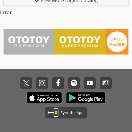
View More Digital Catalog
解!"と断じ発売中止を
倒する。音楽ファンが
ルアルバムが、4月20
日本が誇る至高のロッ
求めたのに対し、一般
体験したこともない新
日(水)に発売されるこ
クバンド・ムーンライ
Error.
的ではなかったCDとい
たな領域にまで我々を
とが正式に決定!『it's t
ダーズが2020年10月31
う形で発売に踏み切っ
連れて行ってくれそう
he moooonriders』と
日(土)の"満月"の夜に行
た。とはいえ殆ど流通
な勢いだ。自分たちの
いうタイトル通り
い評判を呼んだ＜MOO
されることなく、後に
音楽に対してはわがま
に、"これぞmoonrider
NRIDERS LIVE 2020＞を
カセットブック(1984
まなのだ。今作は『It’s
s!"という楽曲が詰まっ
完全収録した「LIVE 20
年)やCDが再発(1986年)
themoooonriders』で
たファン待望の作品と
20 NAKANO SUNPLAZ
される事で一般に知ら
も参加した佐藤優介、
なっている。
A」がリリース。ムー
れるようになった作
澤部 渡が参加!
ンライダーズはデビュ
品。もう1枚は同年9月
ー35周年にあたる2011
25日に発表された『青
年11月、無期限の活動
空百景』。発売日は
休止を発表。その後、
『マニア・マニエラ』
メンバーのかしぶち哲
より先になるが、制作
郎の1周忌にあたる201
されたのは『青空百
3年に一夜限りの復
景』より先。発表から
活。さらに40周年の20
40年を経た現在のムー
16年、期間限定で"活
ンライダーズからの解
動休止の休止"を宣言し
釈にリスナーも興奮を
夏フェス出演とライブ
Sync the App
隠し得ない。
ハウス・ツアーを経て
再び"活動休止"。それ
から4年。2020年8月に