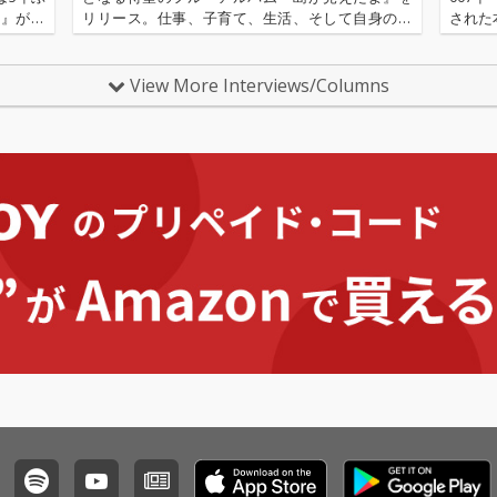
ス』がリ
リリース。仕事、子育て、生活、そして自身の音
された
がおりな
楽活動を忙しない毎日の中で共存させ進んで行
s）、
な挑戦な
く、絶妙なバランスで釣り合うラグランジュ・ポ
ド・メ
イントとも言える新たなライフ・スタ…
View More Interviews/Columns