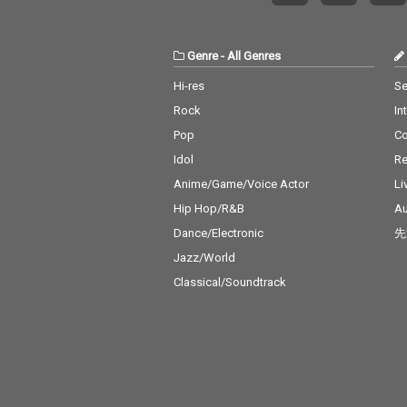
Genre
-
All Genres
Hi-res
Se
Rock
In
Pop
C
Idol
Re
Anime/Game/Voice Actor
Li
Hip Hop/R&B
Au
Dance/Electronic
先
Jazz/World
Classical/Soundtrack