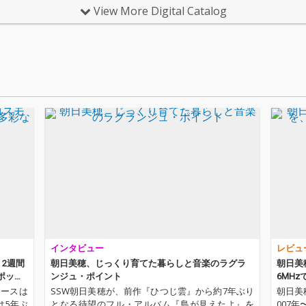
昇華。
に乗るポップ・ソン
プビートとシンセサウ
楠均、
View More Digital Catalog
な仕掛
グ。エモーショナルで
ンド、千ヶ崎学のベー
ンド編
曲が新
ありながら深淵な静け
スがうねる疾走感ある
uTub
してい
さも同居する不思議な
ポップス。日々の小さ
たが、
るリズ
詩と音の世界。図形楽
な積み重ねが起す奇跡
「通り
ent P
譜のようなジャケット
を魔法の呪文のような
で発表
真骨頂と
のイラストは、クラー
低音ボイスで歌う。カ
ベース
・ポッ
ク志織。
ップリングの「羽ばた
サウン
や「世
けバタフライ」は、20
スとラ
てる」
22年のプライベート・
的な愛
朝日を支
スタジオ・ライブでエ
ングの
千ヶ崎
マーソン北村とともに
ン」は
なバン
初披露した曲。スロー
への願
。石井
＆ヘビーなビートに乗
れた。
クトリ
せ、ドリーミーな音世
ヴォイ
のデュ
界が広がる。
なメロ
チョコ
ーラス
」など
ートワ
タイプ
志織が
インタビュー
レビュ
エティ
曲収録。
2週間
朝日美穂、じっくり育てた暮らしと音楽のラグラ
朝日美穂
クラー
ポップ
ンジュ・ポイント
6MH
リースは
SSW朝日美穂が、前作『ひつじ雲』から約7年ぶり
朝日美
は5年ぶ
となる待望のフル・アルバム『島が見えたよ』を
007