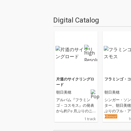
Digital Catalog
片道のサイクリングロ
フラミンゴ・コ
ード
朝日美穂
朝日美穂
アルバム『フラミン
シンガー・ソン
ゴ・コスモス』の発表
ター、朝日美穂
から約7ヶ月ぶりのニ
ぶりのフル・ア
ュー・シングルは、長
ム。冒頭の「ア
Bonus!
1 track
1
年、朝日のリズムセク
ンス・フラミン
ションを支える、楠等
自身の体調不良