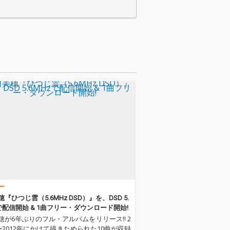
千ヶ崎学とのバ
た後、プライベート・
成での演奏をYo
スタジオ・ライブをス
eにて配信してき
タートし、楠均、千ヶ
タイトル曲の
崎学とのバンド編成で
雨」は同年そこ
の演奏をYouTubeにて
した曲。R&Bを
配信してきた。タイト
にしたバンド・
ル曲の「世界を揺らし
ドで、低音ボイ
続けてる」はそこで20
ップが光る叙情
21年1月に初演奏した
の歌。カップリ
曲。R&Bをベースにし
「スローダウ
たバンド・サウンド
持続可能な社会
で、コロナ禍の心情も
いを込めて作ら
歌い込まれる。カップ
ファルセット・
リングの「木枯しのロ
スで歌うポップ
ンド」はリズム・チェ
ディーが多重コ
ンジやエレクトロニク
で彩られる。ア
スも織り込んだ異色
ークはクラーク
作。ラップも含めた多
担当。
重ヴォーカルで彩られ
ー
る。アートワークは前
作『島が見えたよ』と
『ひつじ雲（5.6MHz DSD）』を、DSD 5.
同じく、クラーク志織
zで配信開始 & 1曲フリー・ダウンロード開始!
が担当している。
穂が6年ぶりのフル・アルバムをリリース!! 2
年〜2012年にかけて描きためられた10曲が収録