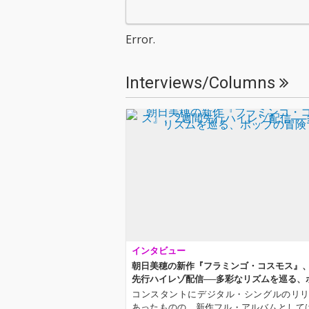
（drums）、千ヶ崎学
モラスな歌へと
（bass）によるバンド
ポリリズミック
サウンド。70年代のサ
けも効いたこの
Error.
ザン・ソウルを彷彿と
しい朝日を象徴
させる、オーセンティ
る。バウンドす
ックな切ないポップス
ムが心地良い「Sil
Interviews/Columns
で、朝日のシンガー・
op」は朝日の
ソングライターとして
も言えるシンセ
のシンプルかつ新たな
プ。「通り雨」
姿を見せる。アートワ
界を揺らし続け
ークはクラーク志織が
は、20年来、
担当。
えてきた楠均、
学とのパワフル
ド・サウンドだ
マサユキのエレ
ック・ギターと
オで歌われる「
レートコスモス
これまでにない
インタビュー
の曲も。ヴァラ
に富んだ全10
朝日美穂の新作『フラミンゴ・コスモス』、
アートワークは
先行ハイレゾ配信──多彩なリズムを巡る、
ク志織が担当。
の冒険
コンスタントにデジタル・シングルのリ
あったものの、新作フル・アルバムとして