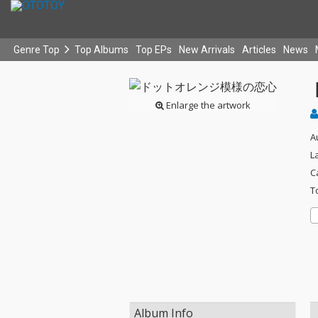
Genre Top
Top Albums
Top EPs
New Arrivals
Articles
News
Enlarge the artwork
A
L
C
T
Album Info