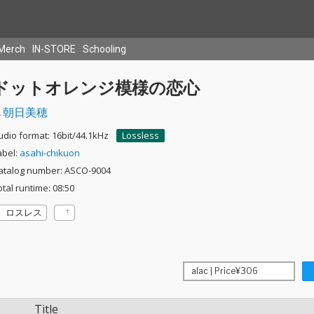
Merch
IN-STORE
Schooling
ドットオレンジ模様の恋心
朝日美穂
udio format: 16bit/44.1kHz
Lossless
abel:
asahi-chikuon
atalog number: ASCO-9004
otal runtime: 08:50
ロスレス
Title