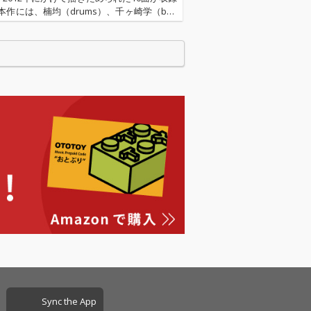
本作には、楠均（drums）、千ヶ崎学（bas
高橋健太郎（guitar）というお馴染みのバン
ンバーに加え、北村聡（bandoneon…
Sync the App