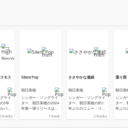
スモス
Silent Pop
ささやかな連続
通り雨
朝日美穂
朝日美穂
朝日美
グライ
シンガー・ソングライ
シンガー・ソングライ
シンガ
の5年
ター、朝日美穂の2024
ター、朝日美穂の約1
ター、
ルバ
年第一弾リリースは、
年ぶりのニュー・リリ
年ぶり
ンバラ
バウンドするエレクト
ース。タイトル曲の
ース。2
0 tracks
1 track
2 tracks
ゴ」は
ロ・サウンドに浮遊感
「ささやかな連続」
イベー
をユー
あるボーカルが軽やか
は、80'sライクなアッ
ライブ