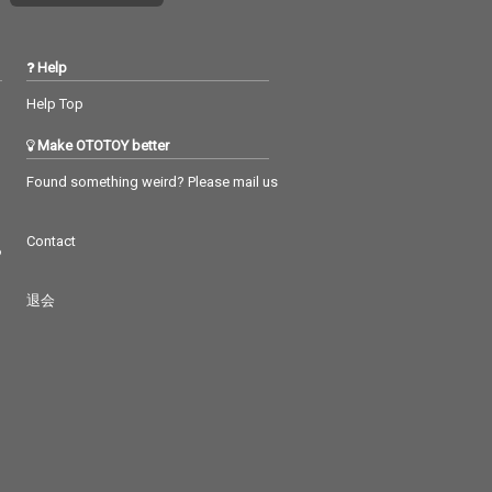
Help
Help Top
Make OTOTOY better
Found something weird? Please mail us
Contact
つ
退会