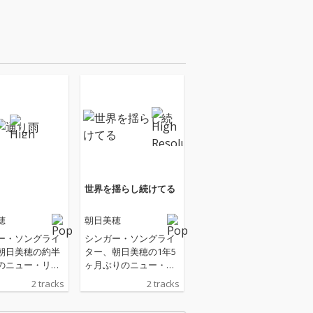
世界を揺らし続けてる
穂
朝日美穂
ー・ソングライ
シンガー・ソングライ
朝日美穂の約半
ター、朝日美穂の1年5
のニュー・リリ
ヶ月ぶりのニュー・リ
021年よりプラ
リース。2020年夏に7
2 tracks
2 tracks
ト・スタジオ・
年ぶりのアルバム『島
をスタートし、
が見えたよ』を発表し