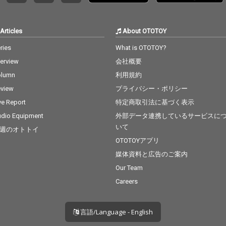
Articles
About OTOTOY
ries
What is OTOTOY?
terview
会社概要
olumn
利用規約
view
プライバシー・ポリシー
ve Report
特定商取引法に基づく表示
dio Equipment
外部データ連携しているサービスに
いて
週のオトトイ
OTOTOYアプリ
媒体資料と広告のご案内
Our Team
Careers
言語/Language - English