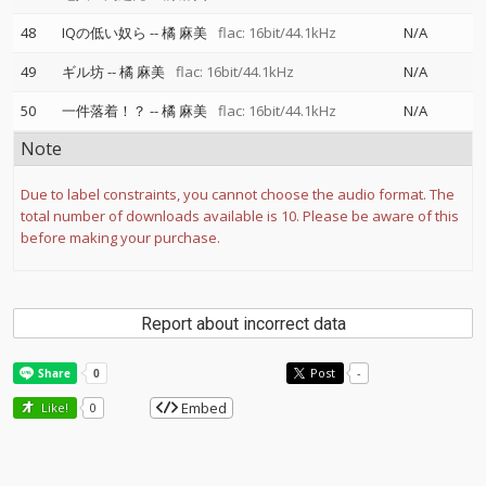
48
IQの低い奴ら
--
橘 麻美
flac: 16bit/44.1kHz
N/A
49
ギル坊
--
橘 麻美
flac: 16bit/44.1kHz
N/A
50
一件落着！？
--
橘 麻美
flac: 16bit/44.1kHz
N/A
Note
Due to label constraints, you cannot choose the audio format. The
total number of downloads available is 10. Please be aware of this
before making your purchase.
Report about incorrect data
Post
-
Embed
Like!
0