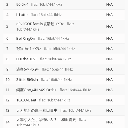
3
96-6ki4
flac: 16bit/44.1kHz
N/A
4
L-Latte
flac: 16bit/44.1kHz
N/A
dEvilGODfamily復活動 <X9>
flac:
5
N/A
16bit/44.1kHz
6
BellRingOn
flac: 16bit/44.1kHz
N/A
7
7角: the1 <X9>
flac: 16bit/44.1kHz
N/A
8
ELIEtheBEST
flac: 16bit/44.1kHz
N/A
9
過多6-$ <X9>
flac: 16bit/44.1kHz
N/A
10
2血上-BiGsIn
flac: 16bit/44.1kHz
N/A
11
銅鑼Gong4N <X9-Orch>
flac: 16bit/44.1kHz
N/A
12
10A0D-Beet
flac: 16bit/44.1kHz
N/A
13
天と地との扉
--
和田貴史
flac: 16bit/44.1kHz
N/A
大罪な人たちは怖い人？
--
和田貴史
flac:
14
N/A
16bit/44.1kHz