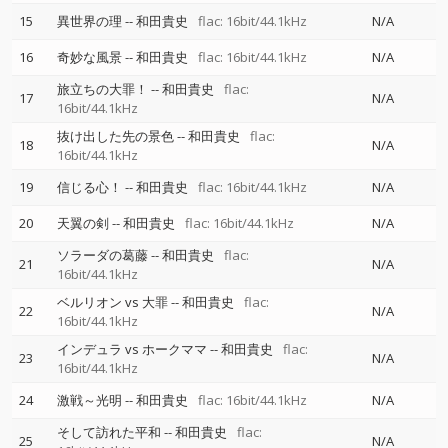
15
異世界の理
--
和田貴史
flac: 16bit/44.1kHz
N/A
16
奇妙な風景
--
和田貴史
flac: 16bit/44.1kHz
N/A
旅立ちの大罪！
--
和田貴史
flac:
17
N/A
16bit/44.1kHz
抜け出した先の景色
--
和田貴史
flac:
18
N/A
16bit/44.1kHz
19
信じる心！
--
和田貴史
flac: 16bit/44.1kHz
N/A
20
天翼の剣
--
和田貴史
flac: 16bit/44.1kHz
N/A
ソラーダの葛藤
--
和田貴史
flac:
21
N/A
16bit/44.1kHz
ベルリオン vs 大罪
--
和田貴史
flac:
22
N/A
16bit/44.1kHz
インデュラ vs ホークママ
--
和田貴史
flac:
23
N/A
16bit/44.1kHz
24
激戦～光明
--
和田貴史
flac: 16bit/44.1kHz
N/A
そして訪れた平和
--
和田貴史
flac:
25
N/A