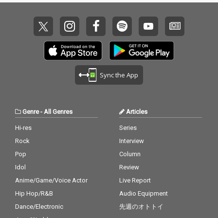
Sync the App
Genre
-
All Genres
Articles
Hi-res
Series
Rock
Interview
Pop
Column
Idol
Review
Anime/Game/Voice Actor
Live Report
Hip Hop/R&B
Audio Equipment
Dance/Electronic
先週のオトトイ