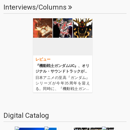
Interviews/Columns
レビュー
『機動戦士ガンダムUC』、オリ
ジナル・サウンドトラックがハ
イレゾで登場!!
日本アニメの至高『ガンダム』
シリーズが今年35周年を迎え
る。同時に、『機動戦士ガンダ
ムUC』の最終章となるepisode
7「虹の彼方に」が本日5月17日
より上映開始、2010年より続い
た『ガンダムUC』がついに完結
Digital Catalog
する。この2つのアニヴァーサ
リーを祝して…