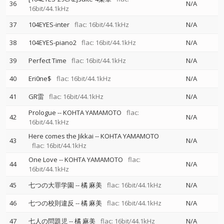
36
N/A
16bit/44.1kHz
37
104EYES-inter
flac: 16bit/44.1kHz
N/A
38
104EYES-piano2
flac: 16bit/44.1kHz
N/A
39
Perfect Time
flac: 16bit/44.1kHz
N/A
40
Eri0ne$
flac: 16bit/44.1kHz
N/A
41
GR雷
flac: 16bit/44.1kHz
N/A
Prologue
--
KOHTA YAMAMOTO
flac:
42
N/A
16bit/44.1kHz
Here comes the Jikkai
--
KOHTA YAMAMOTO
43
N/A
flac: 16bit/44.1kHz
One Love
--
KOHTA YAMAMOTO
flac:
44
N/A
16bit/44.1kHz
45
七つの大罪学園
--
橘 麻美
flac: 16bit/44.1kHz
N/A
46
七つの校則違反
--
橘 麻美
flac: 16bit/44.1kHz
N/A
47
七人の問題児
--
橘 麻美
flac: 16bit/44.1kHz
N/A