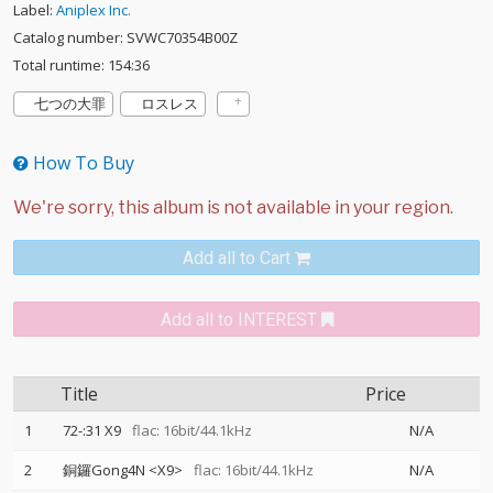
Label:
Aniplex Inc.
Catalog number: SVWC70354B00Z
Total runtime: 154:36
七つの大罪
ロスレス
How To Buy
Add all to Cart
Add all to INTEREST
Title
Price
1
72-:31 X9
flac: 16bit/44.1kHz
N/A
2
銅鑼Gong4N <X9>
flac: 16bit/44.1kHz
N/A