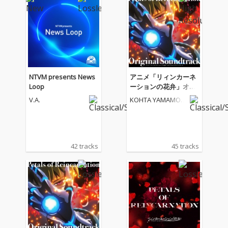
NTVM presents News
アニメ「リィンカーネ
Loop
ーションの花弁」オリ
ジナルサウンドトラッ
V.A.
KOHTA YAMAMOT
ク
O
42 tracks
45 tracks