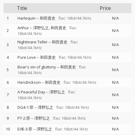
Title
Price
1
Harlequin
--
和田貴史
flac: 16bit/44.1kHz
N/A
Arthur
--
澤野弘之
和田貴史
flac:
2
N/A
16bit/44.1kHz
Nightmare Teller
--
和田貴史
flac:
3
N/A
16bit/44.1kHz
4
Pure Love
--
和田貴史
flac: 16bit/44.1kHz
N/A
Boar's sin of gluttony
--
和田貴史
flac:
5
N/A
16bit/44.1kHz
6
Hendrickson
--
和田貴史
flac: 16bit/44.1kHz
N/A
A Peaceful Day
--
澤野弘之
flac:
7
N/A
16bit/44.1kHz
8
DG4-1:罪
--
澤野弘之
flac: 16bit/44.1kHz
N/A
9
PT-2:罪
--
澤野弘之
flac: 16bit/44.1kHz
N/A
10
E0$-3:罪
--
澤野弘之
flac: 16bit/44.1kHz
N/A