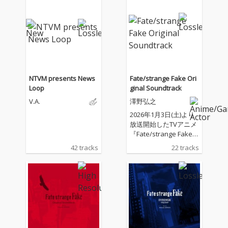
NTVM presents News
Fate/strange Fake Ori
Loop
ginal Soundtrack
V.A.
澤野弘之
2026年1月3日(土)より
放送開始したTVアニメ
『Fate/strange Fake』
のOriginal Soundtrac
42 tracks
22 tracks
k。澤野弘之による珠
玉の劇伴22曲を収録。