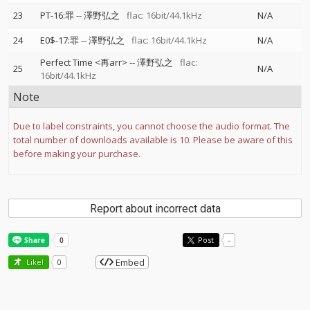
23
PT-16:罪
--
澤野弘之
flac: 16bit/44.1kHz
N/A
24
E0$-17:罪
--
澤野弘之
flac: 16bit/44.1kHz
N/A
Perfect Time <再arr>
--
澤野弘之
flac:
25
N/A
16bit/44.1kHz
Note
Due to label constraints, you cannot choose the audio format. The
total number of downloads available is 10. Please be aware of this
before making your purchase.
Report about incorrect data
Post
-
Embed
Like!
0