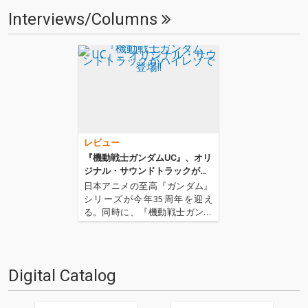
Interviews/Columns
レビュー
『機動戦士ガンダムUC』、オリ
ジナル・サウンドトラックがハ
イレゾで登場!!
日本アニメの至高『ガンダム』
シリーズが今年35周年を迎え
る。同時に、『機動戦士ガンダ
ムUC』の最終章となるepisode
7「虹の彼方に」が本日5月17日
より上映開始、2010年より続い
た『ガンダムUC』がついに完結
Digital Catalog
する。この2つのアニヴァーサ
リーを祝して…