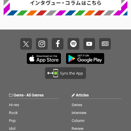
Sync the App
Genre
-
All Genres
Articles
Hi-res
Series
Rock
Interview
Pop
Column
Idol
Review