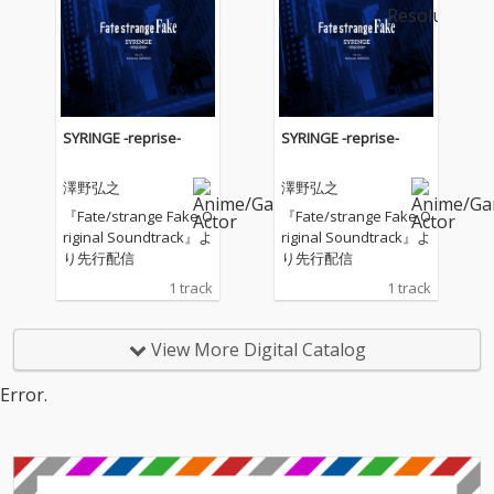
SYRINGE -reprise-
SYRINGE -reprise-
澤野弘之
澤野弘之
『Fate/strange Fake O
『Fate/strange Fake O
riginal Soundtrack』よ
riginal Soundtrack』よ
り先行配信
り先行配信
1 track
1 track
View More Digital Catalog
Error.