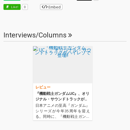
Embed
Like!
0
Interviews/Columns
レビュー
『機動戦士ガンダムUC』、オリ
ジナル・サウンドトラックがハ
イレゾで登場!!
日本アニメの至高『ガンダム』
シリーズが今年35周年を迎え
る。同時に、『機動戦士ガンダ
ムUC』の最終章となるepisode
7「虹の彼方に」が本日5月17日