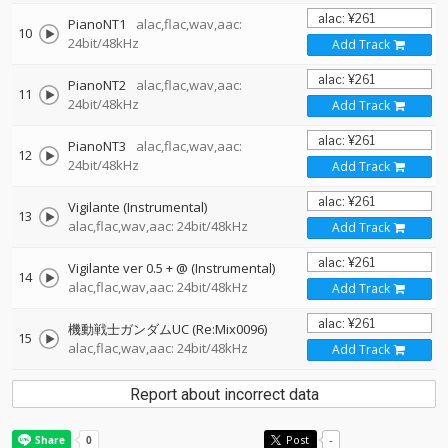
PianoNT1
alac,flac,wav,aac:
10
24bit/48kHz
Add Track
PianoNT2
alac,flac,wav,aac:
11
24bit/48kHz
Add Track
PianoNT3
alac,flac,wav,aac:
12
24bit/48kHz
Add Track
Vigilante (Instrumental)
13
alac,flac,wav,aac: 24bit/48kHz
Add Track
Vigilante ver 0.5 + @ (Instrumental)
14
alac,flac,wav,aac: 24bit/48kHz
Add Track
機動戦士ガンダムUC (Re:Mix0096)
15
alac,flac,wav,aac: 24bit/48kHz
Add Track
Report about incorrect data
Post
-