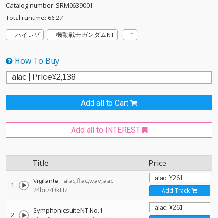
Catalog number: SRM0639001
Total runtime: 66:27
ハイレゾ
機動戦士ガンダムNT
How To Buy
Add all to Cart
Add all to INTEREST
Title
Price
Vigilante
alac,flac,wav,aac:
1
24bit/48kHz
Add Track
SymphonicsuiteNT No.1
2