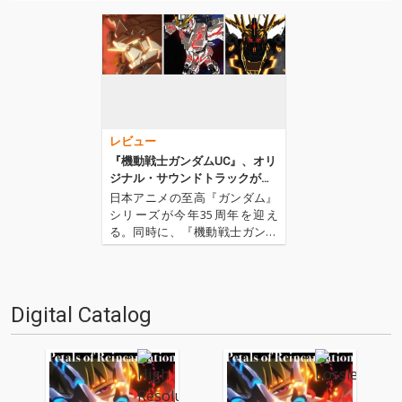
レビュー
『機動戦士ガンダムUC』、オリ
ジナル・サウンドトラックがハ
イレゾで登場!!
日本アニメの至高『ガンダム』
シリーズが今年35周年を迎え
る。同時に、『機動戦士ガンダ
ムUC』の最終章となるepisode
7「虹の彼方に」が本日5月17日
より上映開始、2010年より続い
た『ガンダムUC』がついに完結
Digital Catalog
する。この2つのアニヴァーサ
リーを祝して…