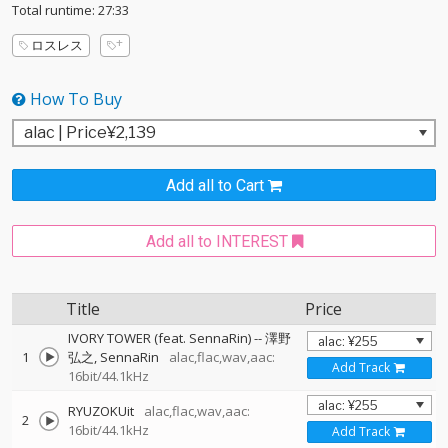
Total runtime: 27:33
ロスレス
How To Buy
Add all to Cart
Add all to INTEREST
Title
Price
IVORY TOWER (feat. SennaRin)
--
澤野
1
弘之
SennaRin
alac,flac,wav,aac:
Add Track
16bit/44.1kHz
RYUZOKUit
alac,flac,wav,aac:
2
16bit/44.1kHz
Add Track