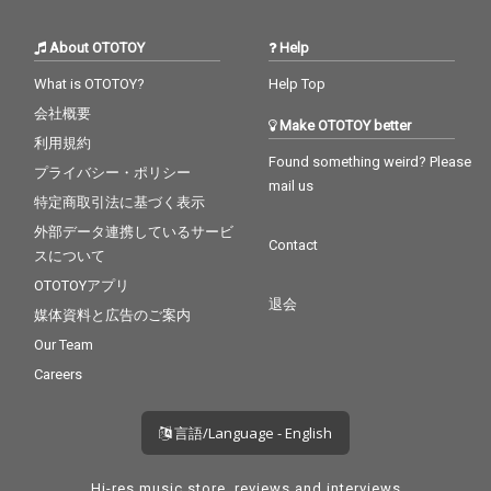
About OTOTOY
Help
What is OTOTOY?
Help Top
会社概要
Make OTOTOY better
利用規約
Found something weird? Please
プライバシー・ポリシー
mail us
特定商取引法に基づく表示
外部データ連携しているサービ
Contact
スについて
OTOTOYアプリ
退会
媒体資料と広告のご案内
Our Team
Careers
言語/Language - English
Hi-res music store, reviews and interviews