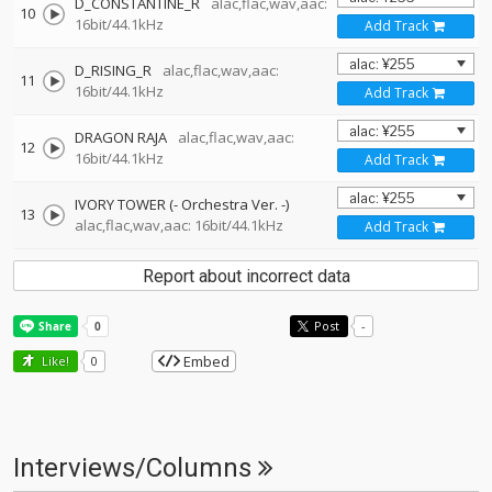
D_CONSTANTINE_R
alac,flac,wav,aac:
10
16bit/44.1kHz
Add Track
D_RISING_R
alac,flac,wav,aac:
11
16bit/44.1kHz
Add Track
DRAGON RAJA
alac,flac,wav,aac:
12
16bit/44.1kHz
Add Track
IVORY TOWER (- Orchestra Ver. -)
13
alac,flac,wav,aac: 16bit/44.1kHz
Add Track
Report about incorrect data
Post
-
Embed
Like!
0
Interviews/Columns