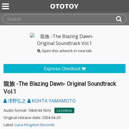
Open this artwork in new tab
Express Checkout
龍族 -The Blazing Dawn- Original Soundtrack
Vol.1
澤野弘之
KOHTA YAMAMOTO
Audio format: 16bit/44.1kHz
Lossless
Original release date: 2024-04-20
Label:
Luna Kingdom Records