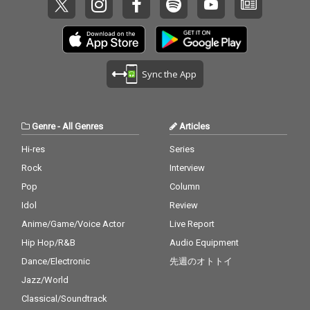
Sync the App
Genre
-
All Genres
Articles
Hi-res
Series
Rock
Interview
Pop
Column
Idol
Review
Anime/Game/Voice Actor
Live Report
Hip Hop/R&B
Audio Equipment
Dance/Electronic
先週のオトトイ
Jazz/World
Classical/Soundtrack