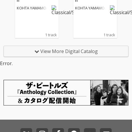
n
n
KOHTA YAMAMOT
KOHTA YAMAMOT
O
O
1 track
1 track
View More Digital Catalog
Error.