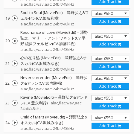
Add Track
alac,flac,wav,aac: 24bit/48kHz
Soul to Soul (MovieEdit)
--
澤野弘之&フ
19
ェルゼン(CV.加藤和樹)
Add Track
alac,flac,wav,aac: 24bit/48kHz
Resonance of Love (MovieEdit)
--
澤野
弘之、マリー・アントワネット(CV.平
20
野 綾)&フェルゼン(CV.加藤和樹)
Add Track
alac,flac,wav,aac: 24bit/48kHz
心の在り処 (MovieEdit)
--
澤野弘之&オ
21
スカル(CV.沢城みゆき)
Add Track
alac,flac,wav,aac: 24bit/48kHz
Never surrender (MovieEdit)
--
澤野弘
22
之&アラン(CV.武内駿輔)
Add Track
alac,flac,wav,aac: 24bit/48kHz
Ravine (MovieEdit)
--
澤野弘之&アンド
23
レ(CV.豊永利行)
alac,flac,wav,aac:
Add Track
24bit/48kHz
Child of Mars (MovieEdit)
--
澤野弘之&
24
オスカル(CV.沢城みゆき)
Add Track
alac,flac,wav,aac: 24bit/48kHz