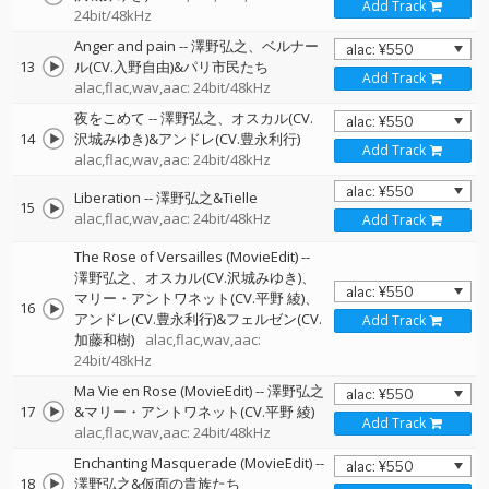
Add Track
24bit/48kHz
Anger and pain
--
澤野弘之、ベルナー
13
ル(CV.入野自由)&パリ市民たち
Add Track
alac,flac,wav,aac: 24bit/48kHz
夜をこめて
--
澤野弘之、オスカル(CV.
14
沢城みゆき)&アンドレ(CV.豊永利行)
Add Track
alac,flac,wav,aac: 24bit/48kHz
Liberation
--
澤野弘之&Tielle
15
alac,flac,wav,aac: 24bit/48kHz
Add Track
The Rose of Versailles (MovieEdit)
--
澤野弘之、オスカル(CV.沢城みゆき)、
マリー・アントワネット(CV.平野 綾)、
16
アンドレ(CV.豊永利行)&フェルゼン(CV.
Add Track
加藤和樹)
alac,flac,wav,aac:
24bit/48kHz
Ma Vie en Rose (MovieEdit)
--
澤野弘之
17
&マリー・アントワネット(CV.平野 綾)
Add Track
alac,flac,wav,aac: 24bit/48kHz
Enchanting Masquerade (MovieEdit)
--
18
澤野弘之&仮面の貴族たち