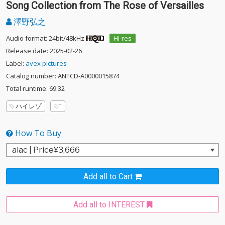
Song Collection from The Rose of Versailles
澤野弘之
Audio format: 24bit/48kHz
Hi-res
Release date: 2025-02-26
Label:
avex pictures
Catalog number: ANTCD-A0000015874
Total runtime: 69:32
ハイレゾ
How To Buy
Add all to Cart
Add all to INTEREST