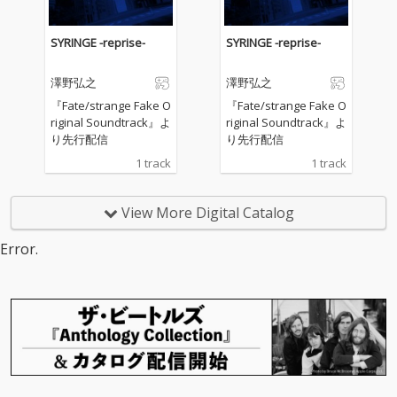
SYRINGE -reprise-
SYRINGE -reprise-
澤野弘之
澤野弘之
『Fate/strange Fake O
『Fate/strange Fake O
riginal Soundtrack』よ
riginal Soundtrack』よ
り先行配信
り先行配信
1 track
1 track
View More Digital Catalog
Error.