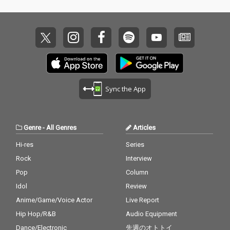
Sync the App
Genre
-
All Genres
Articles
Hi-res
Series
Rock
Interview
Pop
Column
Idol
Review
Anime/Game/Voice Actor
Live Report
Hip Hop/R&B
Audio Equipment
Dance/Electronic
先週のオトトイ