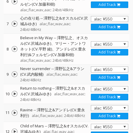
6
ルゼン(CV.加藤和樹)
Add Track
alac,flac,wav,aac: 24bit/48kHz
心の在り処
--
澤野弘之&オスカル(CV.沢
7
城みゆき)
alac,flac,wav,aac:
Add Track
24bit/48kHz
Believe in My Way
--
澤野弘之、オスカ
ル(CV.沢城みゆき)、マリー・アントワ
8
ネット(CV.平野 綾)、アンドレ(CV.豊永
Add Track
利行)&フェルゼン(CV.加藤和樹)
alac,flac,wav,aac: 24bit/48kHz
Never surrender
--
澤野弘之&アラン
9
(CV.武内駿輔)
alac,flac,wav,aac:
Add Track
24bit/48kHz
Return to nothing
--
澤野弘之&オスカ
10
ル(CV.沢城みゆき)
alac,flac,wav,aac:
Add Track
24bit/48kHz
Ravine
--
澤野弘之&アンドレ(CV.豊永
11
利行)
alac,flac,wav,aac: 24bit/48kHz
Add Track
Child of Mars
--
澤野弘之&オスカル(CV.
12
沢城みゆき)
alac,flac,wav,aac: