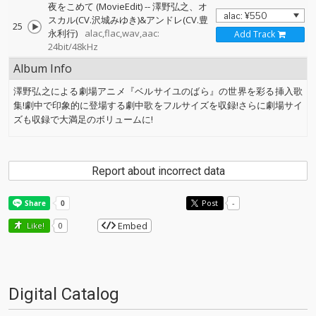
夜をこめて (MovieEdit)
--
澤野弘之、オ
スカル(CV.沢城みゆき)&アンドレ(CV.豊
25
永利行)
alac,flac,wav,aac:
Add Track
24bit/48kHz
Album Info
澤野弘之による劇場アニメ『ベルサイユのばら』の世界を彩る挿入歌
集!劇中で印象的に登場する劇中歌をフルサイズを収録!さらに劇場サイ
ズも収録で大満足のボリュームに!
Report about incorrect data
Post
-
Embed
Like!
0
Digital Catalog