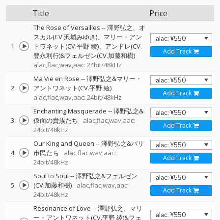
Title
Price
The Rose of Versailles
--
澤野弘之、オ
スカル(CV.沢城みゆき)、マリー・アン
1
トワネット(CV.平野 綾)、アンドレ(CV.
Add Track
豊永利行)&フェルゼン(CV.加藤和樹)
alac,flac,wav,aac: 24bit/48kHz
Ma Vie en Rose
--
澤野弘之&マリー・
2
アントワネット(CV.平野 綾)
Add Track
alac,flac,wav,aac: 24bit/48kHz
Enchanting Masquerade
--
澤野弘之&
3
仮面の貴族たち
alac,flac,wav,aac:
Add Track
24bit/48kHz
Our King and Queen
--
澤野弘之&パリ
4
市民たち
alac,flac,wav,aac:
Add Track
24bit/48kHz
Soul to Soul
--
澤野弘之&フェルゼン
5
(CV.加藤和樹)
alac,flac,wav,aac:
Add Track
24bit/48kHz
Resonance of Love
--
澤野弘之、マリ
ー・アントワネット(CV.平野 綾)&フェ