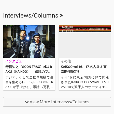
Interviews/Columns
インタビュー
その他
寿福知之〈GOON TRAX〉×DJ B
KAIKOO vol.16、17 名古屋 & 東
AKU〈KAIKOO〉──伝説のフェ
京開催決定!!
スティバル「KAIKOO」復活の
アジア、そして全世界規模で注
今年4月に東京/晴海ふ頭で開催
狼煙!
目を集めるレーベル〈GOON TR
されたKAIKOO POPWAVE FESTI
AX〉が手掛ける、累計37万枚突
VAL'10で数千人のオーディエン
破の人気ヒップホップ・コン
スが熱狂した! 今回はその首謀者
ピ、『IN YA MELLOW TONE』最
であるPOPGROUPが、またもや
新作がハイレゾにて到着! 今作も
1年を振り返るにふさわしいメ
View More Interviews/Columns
Robert de BoronやStill Carava
ンツとインディペンデントな音
nと…
楽を集結させた、KAIK…