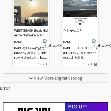
WEST BEACH (feat. Hid
たしかなこと
erow Nishioka & illdes
pins)
BAKU
BAKU
BAKUのAlbum作品でtr
BAKU、SHEEF THE 3RD
umpetを担当するHide
(BLAHRMY, DLiP Recor
row Nishiokaと、bass
ds)による楽曲。
を担当するilldespinsを
1 track
1 track
featに迎えたInstrume
ntal。 茅ヶ崎西浜か
ら、全世界の陽が沈む
View More Digital Catalog
西の浜辺への贈り物。
Error.