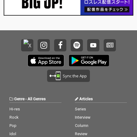
Sync the App
Genre
-
All Genres
Articles
Hi-res
Series
Rock
Interview
Pop
Column
Idol
Review