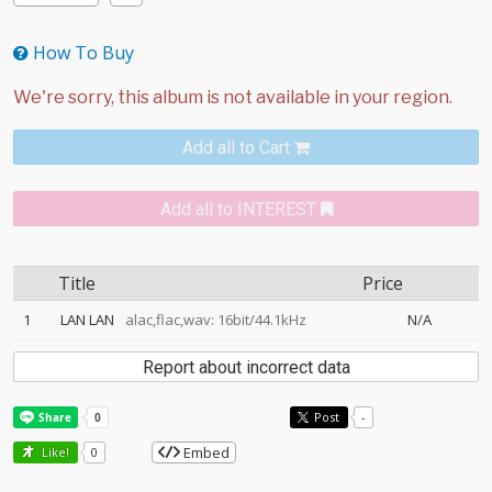
How To Buy
Add all to Cart
Add all to INTEREST
Title
Price
1
LAN LAN
alac,flac,wav: 16bit/44.1kHz
N/A
Report about incorrect data
Post
-
Embed
Like!
0