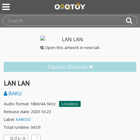
Open this artwork in new tab
Express Checkout
LAN LAN
BAKU
Audio format: 16bit/44.1kHz
Lossless
Release date: 2020-10-23
Label:
KAIKOO
Total runtime: 04:59
ロスレス