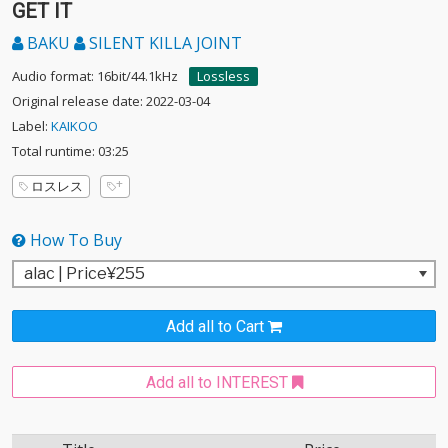
GET IT
BAKU
SILENT KILLA JOINT
Audio format: 16bit/44.1kHz
Lossless
Original release date: 2022-03-04
Label:
KAIKOO
Total runtime: 03:25
ロスレス
How To Buy
Add all to Cart
Add all to INTEREST