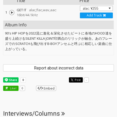
Title
Price
GET IT
alac,flac,wav,aac:
1
16bit/44.1kHz
Add Track
Album Info
90's HIP HOPを2022流に進化＆深化させたビートに各地のHOOD達を
盛り上続けるSILENT KILLA JOINT印満点のリリックが融合。あのフレー
ズでのSCRATCHも飛び出すB-BOYアンセムと呼ぶに相応しい楽曲に仕
上がっている。
Report about incorrect data
Post
-
Embed
Like!
0
Interviews/Columns