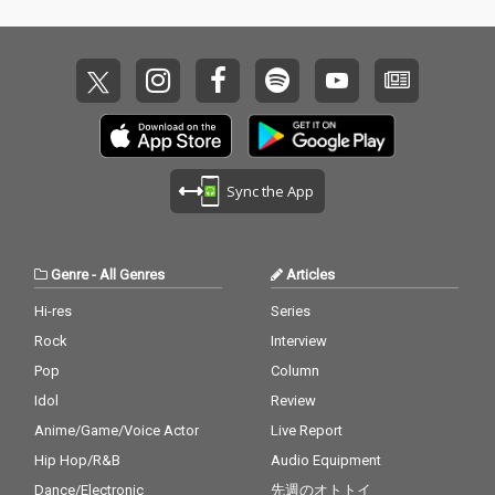
Sync the App
Genre
-
All Genres
Articles
Hi-res
Series
Rock
Interview
Pop
Column
Idol
Review
Anime/Game/Voice Actor
Live Report
Hip Hop/R&B
Audio Equipment
Dance/Electronic
先週のオトトイ