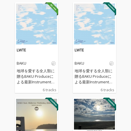
LWTE
LWTE
BAKU
BAKU
地球を愛する全人類に
地球を愛する全人類に
贈るBAKU Produceに
贈るBAKU Produceに
よる最新Instrumental
よる最新Instrumental
Album。「LWTE」とは
Album。「LWTE」とは
6 tracks
6 tracks
Living with the Earthの
Living with the Earthの
頭文字をとったタイト
頭文字をとったタイト
ル。
ル。