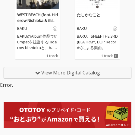
WEST BEACH (feat. Hid
たしかなこと
erow Nishioka & illdes
pins)
BAKU
BAKU
BAKUのAlbum作品でtr
BAKU、SHEEF THE 3RD
umpetを担当するHide
(BLAHRMY, DLiP Recor
row Nishiokaと、bass
ds)による楽曲。
を担当するilldespinsを
1 track
1 track
featに迎えたInstrume
ntal。 茅ヶ崎西浜か
ら、全世界の陽が沈む
View More Digital Catalog
西の浜辺への贈り物。
Error.