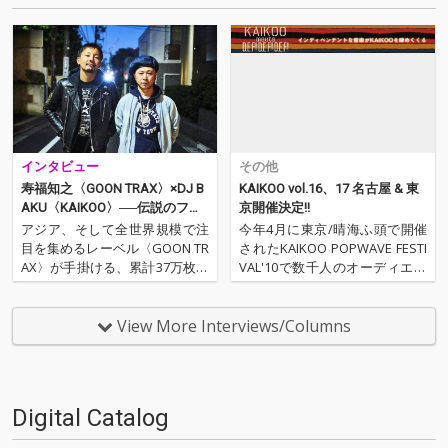
インタビュー
その他
寿福知之〈GOON TRAX〉×DJ B
KAIKOO vol.16、17 名古屋 & 東
AKU〈KAIKOO〉──伝説のフェ
京開催決定!!
スティバル「KAIKOO」復活の
アジア、そして全世界規模で注
今年4月に東京/晴海ふ頭で開催
狼煙!
目を集めるレーベル〈GOON TR
されたKAIKOO POPWAVE FESTI
AX〉が手掛ける、累計37万枚突
VAL'10で数千人のオーディエン
破の人気ヒップホップ・コン
スが熱狂した! 今回はその首謀者
ピ、『IN YA MELLOW TONE』最
であるPOPGROUPが、またもや
新作がハイレゾにて到着! 今作も
1年を振り返るにふさわしいメ
View More Interviews/Columns
Robert de BoronやStill Carava
ンツとインディペンデントな音
nと…
楽を集結させた、KAIK…
Digital Catalog