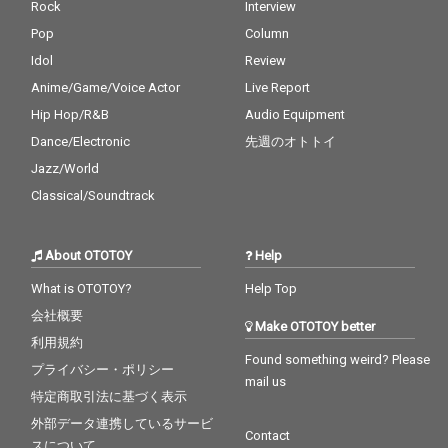
Rock
Interview
Pop
Column
Idol
Review
Anime/Game/Voice Actor
Live Report
Hip Hop/R&B
Audio Equipment
Dance/Electronic
先週のオトトイ
Jazz/World
Classical/Soundtrack
About OTOTOY
Help
What is OTOTOY?
Help Top
会社概要
Make OTOTOY better
利用規約
Found something weird? Please
プライバシー・ポリシー
mail us
特定商取引法に基づく表示
外部データ連携しているサービ
Contact
スについて