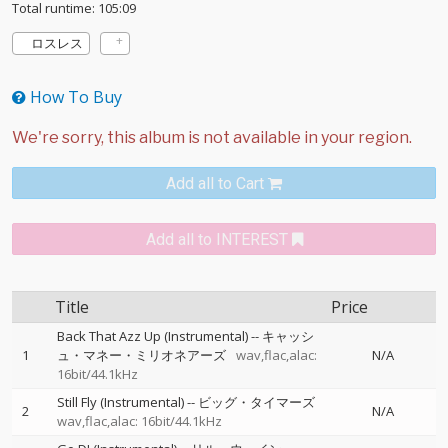
Total runtime: 105:09
ロスレス
How To Buy
Add all to Cart
Add all to INTEREST
Title
Price
Back That Azz Up (Instrumental)
--
キャッシ
1
ュ・マネー・ミリオネアーズ
wav,flac,alac:
N/A
16bit/44.1kHz
Still Fly (Instrumental)
--
ビッグ・タイマーズ
2
N/A
wav,flac,alac: 16bit/44.1kHz