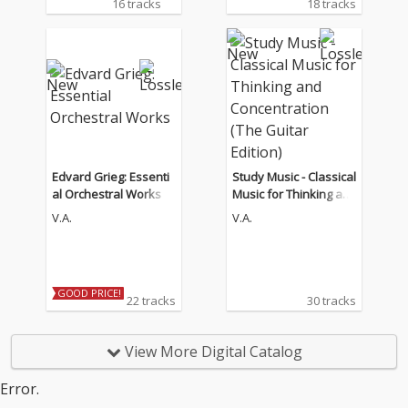
16 tracks
18 tracks
り、５作目となるアル
バム『Dawn FM』をリ
リース。年明けのサプ
ライズリリースとなっ
た今作には、タイラ
ー・ザ・クリエイタ
ー、リル・ウェイン、
クインシー・ジョーン
ズ、ジム・キャリーな
どが参加。ゲスト陣の
Edvard Grieg: Essenti
Study Music - Classical
豪華さはさることなが
al Orchestral Works
Music for Thinking an
ら、アルバム収録曲の
d Concentration (The
V.A.
V.A.
「Out Of Time」では
Guitar Edition)
日本人歌手の亜蘭知子
の「Midnight Pretend
ers」がサンプリング
として使用されてい
GOOD PRICE!
22 tracks
30 tracks
る。
View More Digital Catalog
Error.