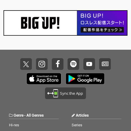
Sync the App
Genre
-
All Genres
Articles
Hi-res
Series