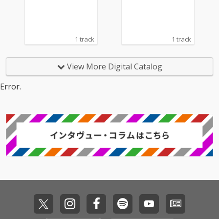
1 track
1 track
View More Digital Catalog
Error.