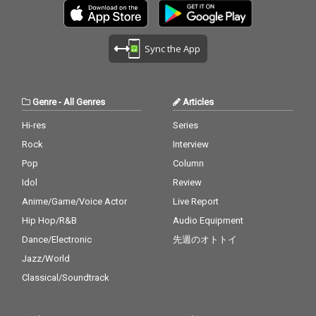
Sync the App
Genre
-
All Genres
Articles
Hi-res
Series
Rock
Interview
Pop
Column
Idol
Review
Anime/Game/Voice Actor
Live Report
Hip Hop/R&B
Audio Equipment
Dance/Electronic
先週のオトトイ
Jazz/World
Classical/Soundtrack