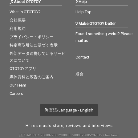
About OTOTOY
Help
What is OTOTOY?
Help Top
会社概要
Make OTOTOY better
利用規約
Found something weird? Please
プライバシー・ポリシー
mail us
特定商取引法に基づく表示
外部データ連携しているサービ
Contact
スについて
OTOTOYアプリ
退会
媒体資料と広告のご案内
Our Team
Careers
言語/Language - English
Hi-res music store, reviews and interviews
許諾 JASRAC: 9008872001Y30005, 9008872005Y37019 / NexTone: