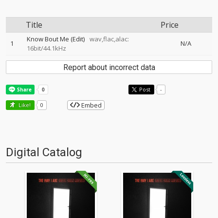
Title
Price
Know Bout Me (Edit)
wav,flac,alac:
1
N/A
16bit/44.1kHz
Report about incorrect data
Post
-
Embed
Like!
0
Digital Catalog