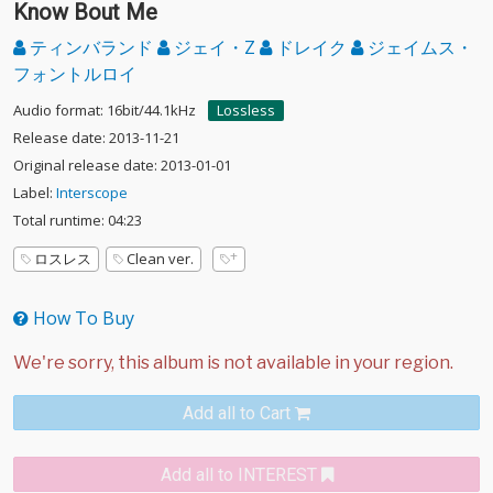
Know Bout Me
ティンバランド
ジェイ・Z
ドレイク
ジェイムス・
フォントルロイ
Audio format: 16bit/44.1kHz
Lossless
Release date: 2013-11-21
Original release date: 2013-01-01
Label:
Interscope
Total runtime: 04:23
ロスレス
Clean ver.
How To Buy
Add all to Cart
Add all to INTEREST