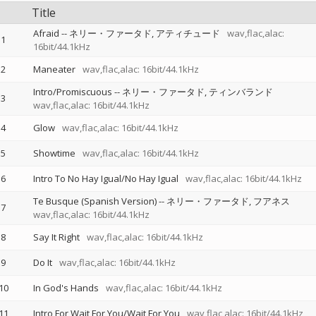
Title
Afraid
--
ネリー・ファータド
アティチュード
wav,flac,alac:
1
16bit/44.1kHz
2
Maneater
wav,flac,alac: 16bit/44.1kHz
Intro/Promiscuous
--
ネリー・ファータド
ティンバランド
3
wav,flac,alac: 16bit/44.1kHz
4
Glow
wav,flac,alac: 16bit/44.1kHz
5
Showtime
wav,flac,alac: 16bit/44.1kHz
6
Intro To No Hay Igual/No Hay Igual
wav,flac,alac: 16bit/44.1kHz
Te Busque (Spanish Version)
--
ネリー・ファータド
フアネス
7
wav,flac,alac: 16bit/44.1kHz
8
Say It Right
wav,flac,alac: 16bit/44.1kHz
9
Do It
wav,flac,alac: 16bit/44.1kHz
10
In God's Hands
wav,flac,alac: 16bit/44.1kHz
11
Intro For Wait For You/Wait For You
wav,flac,alac: 16bit/44.1kHz