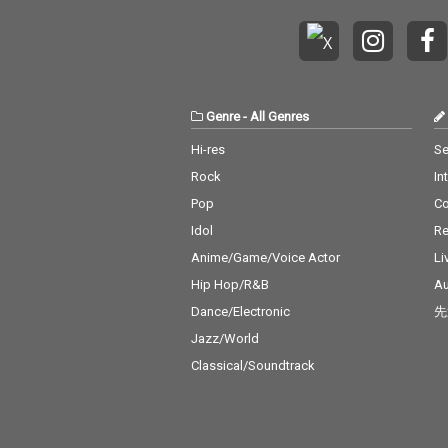
Genre
-
All Genres
Hi-res
Se
Rock
In
Pop
C
Idol
Re
Anime/Game/Voice Actor
Li
Hip Hop/R&B
Au
Dance/Electronic
先
Jazz/World
Classical/Soundtrack