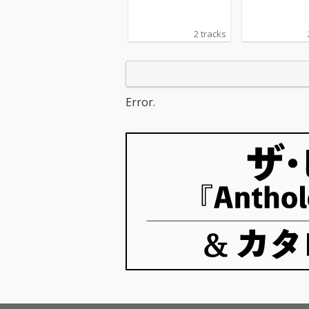
2 tracks
Error.