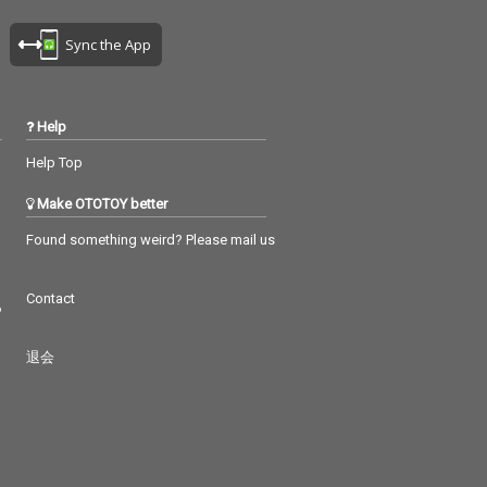
Sync the App
Help
Help Top
Make OTOTOY better
Found something weird? Please mail us
Contact
つ
退会