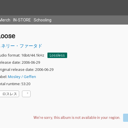
Merch
IN-STORE
Schooling
Loose
ネリー・ファータド
udio format: 16bit/44.1kHz
Lossless
elease date: 2006-06-29
riginal release date: 2006-06-29
abel:
Mosley / Geffen
otal runtime: 53:20
ロスレス