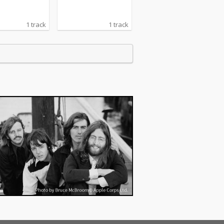
1 track
1 track