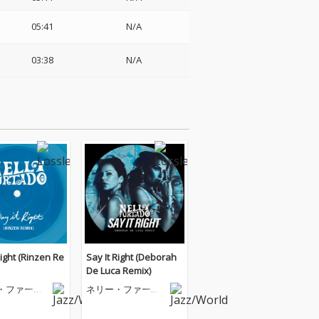
05:41
N/A
03:38
N/A
Right (Rinzen Re
Say It Right (Deborah
De Luca Remix)
・ファータ
ネリー・ファータ
ド