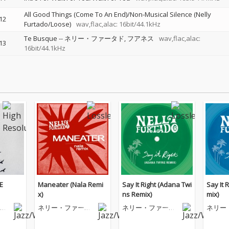
All Good Things (Come To An End)/Non-Musical Silence (Nelly
12
Furtado/Loose)
wav,flac,alac: 16bit/44.1kHz
Te Busque
--
ネリー・ファータド
フアネス
wav,flac,alac:
13
16bit/44.1kHz
E
Maneater (Nala Remi
Say It Right (Adana Twi
Say It 
x)
ns Remix)
mix)
タ
ネリー・ファータ
ネリー・ファータ
ネリー
ド
ド
ド