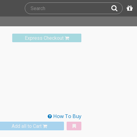
Express Checkout
How To Buy
Add all to Cart