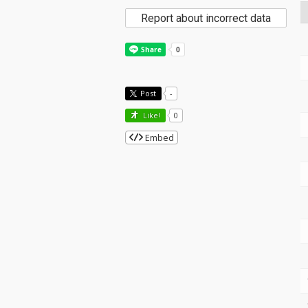
Report about incorrect data
Post
-
Like!
0
Embed