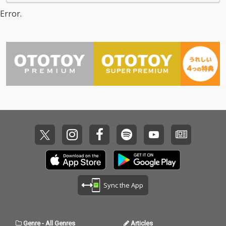
Error.
Sync the App
Genre
-
All Genres
Articles