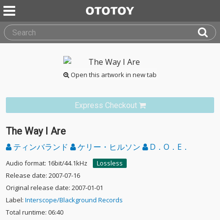
Open this artwork in new tab
Express Checkout
The Way I Are
ティンバランド
ケリー・ヒルソン
D．O．E．
Audio format: 16bit/44.1kHz
Lossless
Release date: 2007-07-16
Original release date: 2007-01-01
Label:
Interscope/Blackground Records
Total runtime: 06:40