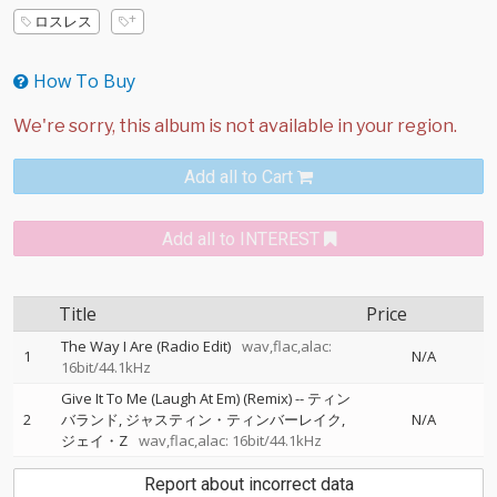
ロスレス
How To Buy
Add all to Cart
Add all to INTEREST
Title
Price
The Way I Are (Radio Edit)
wav,flac,alac:
1
N/A
16bit/44.1kHz
Give It To Me (Laugh At Em) (Remix)
--
ティン
2
バランド
ジャスティン・ティンバーレイク
N/A
ジェイ・Z
wav,flac,alac: 16bit/44.1kHz
Report about incorrect data