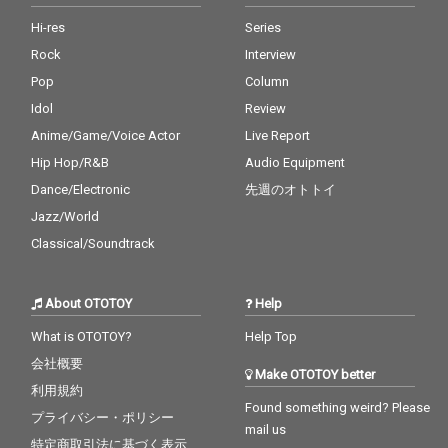
Hi-res
Series
Rock
Interview
Pop
Column
Idol
Review
Anime/Game/Voice Actor
Live Report
Hip Hop/R&B
Audio Equipment
Dance/Electronic
先週のオトトイ
Jazz/World
Classical/Soundtrack
About OTOTOY
Help
What is OTOTOY?
Help Top
会社概要
Make OTOTOY better
利用規約
Found something weird? Please
プライバシー・ポリシー
mail us
特定商取引法に基づく表示