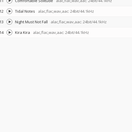
11
Comfortable Solitude
alac,flac,wav,aac: 24bit/44.1kHz
12
Tidal Notes
alac,flac,wav,aac: 24bit/44.1kHz
13
Night Must Not Fall
alac,flac,wav,aac: 24bit/44.1kHz
14
Kira Kira
alac,flac,wav,aac: 24bit/44.1kHz