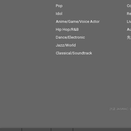
Pop
C
Idol
Re
Anime/Game/Voice Actor
Li
Hip Hop/R&B
Au
Dance/Electronic
先
Jazz/World
Classical/Soundtrack
許諾 JASRAC: 9