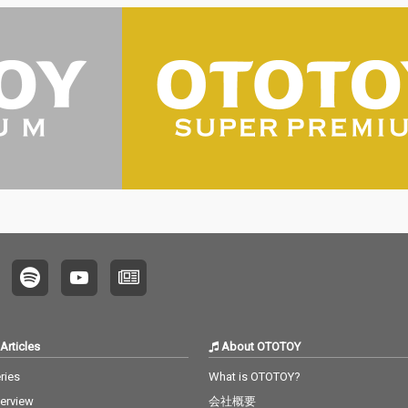
た作品群である。間接
トルのものを合わせ
た作品
的な表現という意味
て、結果として完成度
的な表
で、実は後者の方が彼
を上げよう」というよ
で、実
女らの逆しまな心理が
うな指示をいただいた
女らの
強烈に表されている気
ように記憶している。
強烈に
がする。燦々と照る太
真の巨匠だと再認識し
がする
陽の下で裸体と共に振
たものである。また、
陽の下
りまかれた笑顔を少し
どの作品も篠山氏作品
りまか
心痛みながら見る僕の
でしかなく、しかもそ
心痛み
視点は、ムルソー（カ
れぞれの女性の個性が
視点は
ミュ「異邦人」）のよ
発揮されている、とい
ミュ「
うでもある。その観点
う相反する特性が同居
うでも
は、彼女らの奇妙さを
している作品群に驚嘆
は、彼
少数派にし安全な場所
の連続であった。女性
少数派
から貶むようなもので
の外面を見ながら考え
から貶
は全くない。むしろそ
たのは、他でもない女
は全く
れらをごくOrdinaryでI
性の内面である。微笑
れらをご
ndividualなもの（誰も
みながら寂しさを感
ndiv
が持つもの）として、
じ、肯定しながら否定
が持つ
僕の持つ同義の可笑し
し、近くを見ながら遠
僕の持
Articles
About OTOTOY
さで応える。当然それ
くを見る。そんな逆し
さで応
ries
What is OTOTOY?
ら全体は篠山氏の純然
まな女性の内面が音に
ら全体
な「をかし」さによっ
なれば、と想像を掻き
な「を
terview
会社概要