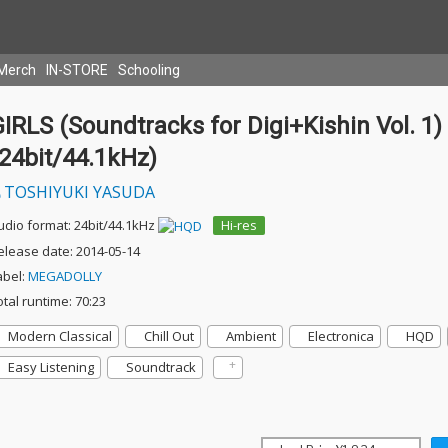
Merch
IN-STORE
Schooling
IRLS (Soundtracks for Digi+Kishin Vol. 1)
24bit/44.1kHz)
TOSHIYUKI YASUDA
udio format: 24bit/44.1kHz
Hi-res
elease date: 2014-05-14
abel:
MEGADOLLY
otal runtime: 70:23
Modern Classical
Chill Out
Ambient
Electronica
HQD
Easy Listening
Soundtrack