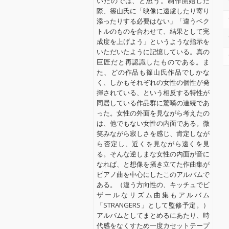
いたのでは、と思う。制作開始した
際、篠山氏に「映像に遠慮したり寄り
添ったりする必要はない」「違うベク
トルのものを合わせて、結果として完
成度を上げよう」というような指示を
いただいたように記憶している。真の
巨匠だと再認識したものである。ま
た、どの作品も篠山氏作品でしかな
く、しかもそれぞれの女性の個性が発
揮されている、という相反する特性が
同居している作品群に驚嘆の連続であ
った。女性の外面を見ながら考えたの
は、他でもない女性の内面である。微
笑みながら寂しさを感じ、肯定しなが
ら否定し、近くを見ながら遠くを見
る。そんな逆しまな女性の内面が音に
なれば、と想像を掻き立てた作曲集が
ピアノ曲を中心にしたこのアルバムで
ある。（違う方向性の、キッチュでビ
ザールなリズム曲集もアルバム
「STRANGERS」として監修予定。）
アルバムとしてまとめるにあたり、時
代感をなくすため一度カセットテープ