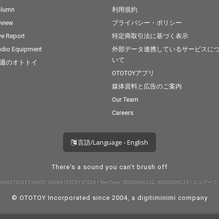
て統率されたもので、
立てた作曲集がピアノ
て統率
olumn
利用規約
個々が持つユニークさ
曲を中心にしたこのア
個々が
に訴える受容力を持
ルバムである。（違う
に訴え
view
プライバシー・ポリシー
つ。「変なことはおか
方向性の、キッチュで
つ。「
ve Report
特定商取引法に基づく表示
しいことじゃないよ」
ビザールなリズム曲集
しいこ
dio Equipment
外部データ連携しているサービスに
と呟きながら人知れず
もアルバム「STRANGE
と呟き
炎天下の中そっと溶け
RS」として監修予
炎天下
いて
週のオトトイ
出すモンスターの、計
定。）アルバムとして
出すモ
OTOTOYアプリ
り知れぬ微笑を伴っ
まとめるにあたり、時
り知れ
媒体資料と広告のご案内
て。（2010年3月 安田
代感をなくすため一度
て。（2
寿之）
カセットテープレコー
寿之）
Our Team
ダーに録音するプロセ
Careers
スを経た。これは音質
的なことというよりは
もっと大きな意味で、
言語/Language - English
50年前に作曲されたス
タンダードをカバーす
るのと同じ意味でのタ
There's a sound you can't brush off
イムレス感が狙いで、
僕なりのユーモアであ
008872001Y30005, 9008872005Y37019 / NexTone: ID000000232, ID000000233 / エルマーク:
る。
© OTOTOY Incorporated since 2004, a
digitiminimi
company