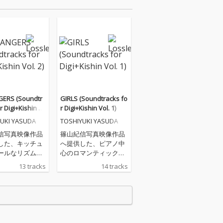
ERS (Soundtr
GIRLS (Soundtracks fo
r Digi+Kishin V
r Digi+Kishin Vol. 1)
UKI YASUDA
TOSHIYUKI YASUDA
信写真映像作品
篠山紀信写真映像作品
した、キッチュ
へ提供した、ピアノ中
ールなリズム曲
心のロマンティック電
サウンドトラッ
子音楽サントラ。笑い
13 tracks
14 tracks
バム。グラビア
ながら泣き、近くを見
ルが、高名な写
ながら遠くを眺め、う
、しがない音楽
なずきながら否む、あ
そしてあなたが
べこべな女性とは。ブ
「普通」な「可
ラジル音楽を歌うロボ
」。このアルバ
ット「ROBO*BRAZILEI