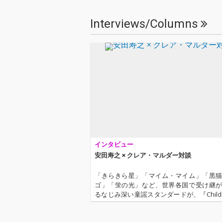
ライターのような楽曲
ライターのよう
をイージーリスニン
をイージーリス
Interviews/Columns
グ・ジャズのような雰
グ・ジャズのよ
囲気でアレンジした、
囲気でアレンジ
清々しくも深みのある
清々しくも深み
雄編。
雄編。
インタビュー
安田寿之 × クレア・マルダー対談
「きらきら星」「マイム・マイム」「黒
ゴ」「蛍の光」など、世界各国で受け継
るなじみ深い童謡スタンダードが、『Children
ongs 2050』として、カラフル&スタイリ
生まれ変わって登場! 『過去・現在・未来