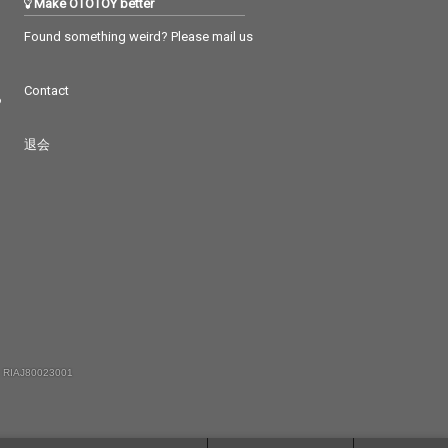
Make OTOTOY better
されたもので、
立てた作曲集がピアノ
持つユニークさ
曲を中心にしたこのア
Found something weird? Please mail us
る受容力を持
ルバムである。（違う
変なことはおか
方向性の、キッチュで
とじゃないよ」
ビザールなリズム曲集
Contact
つ
ながら人知れず
もアルバム「STRANGE
の中そっと溶け
RS」として監修予
ンスターの、計
定。）アルバムとして
退会
ぬ微笑を伴っ
まとめるにあたり、時
010年3月 安田
代感をなくすため一度
カセットテープレコー
ダーに録音するプロセ
スを経た。これは音質
的なことというよりは
もっと大きな意味で、
50年前に作曲されたス
タンダードをカバーす
るのと同じ意味でのタ
イムレス感が狙いで、
僕なりのユーモアであ
 RIAJ80023001
る。