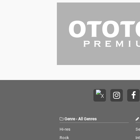
子供たち…
Genre
-
All Genres
Hi-res
Se
Rock
In