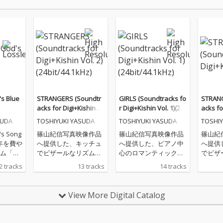
s Blue
STRANGERS (Soundtr
GIRLS (Soundtracks fo
STRANG
acks for Digi+Kishin V
r Digi+Kishin Vol. 1)(24
acks fo
ol. 2)(24bit/44.1kHz)
bit/44.1kHz)
ol. 2)
SUDA
TOSHIYUKI YASUDA
TOSHIYUKI YASUDA
TOSHIY
s Song
篠山紀信写真映像作品
篠山紀信写真映像作品
篠山紀
5年を費や
へ提供した、キッチュ
へ提供した、ピアノ中
へ提供
ム「Na
でビザールなリズム曲
心のロマンティック電
でビザ
Blu
中心のサウンドトラッ
子音楽サントラ。笑い
中心の
2 tracks
13 tracks
14 tracks
強いコ
クアルバム。グラビア
ながら泣き、近くを見
クアル
曲して
アイドルが、高名な写
ながら遠くを眺め、う
アイド
変え、
真家が、しがない音楽
なずきながら否む、あ
真家が
View More Digital Catalog
・ピア
家が、そしてあなたが
べこべな女性とは。ブ
家が、
生楽器
持つ、「普通」な「可
ラジル音楽を歌うロボ
持つ、
ソング
笑しさ」。このアルバ
ット「ROBO*BRAZILEI
笑しさ