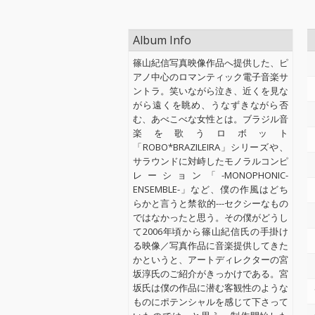
Album Info
篠山紀信写真映像作品へ提供した、ピ
アノ中心のロマンティック電子音楽サ
ントラ。笑いながら泣き、近くを見な
がら遠くを眺め、うなずきながら否
む、あべこべな女性とは。ブラジル音
楽を歌うロボット
「ROBO*BRAZILEIRA」シリーズや、
サラウンドに対峙したモノラルコンピ
レーション「-MONOPHONIC-
ENSEMBLE-」など、僕の作風はどち
らかと言うと禁欲的---セクシーなもの
ではなかったと思う。その僕がどうし
て2006年頃から篠山紀信氏の手掛け
る映像／写真作品に音楽提供してきた
かというと、アートディレクターの宮
坂淳氏のご紹介がきっかけである。宮
坂氏は僕の作品に潜む客観性のような
ものにポテンシャルを感じて下さって