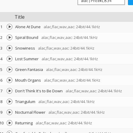
Title
1
Alone At Dune
alac,flac,wav,aac: 24bit/44.1kHz
2
Spiral Bound
alac,flac,wav,aac: 24bit/44.1kHz
3
Snowiness
alac,flac,wav,aac: 24bit/44.1kHz
4
Lost Summer
alac,flac,wav,aac: 24bit/44.1kHz
5
Green Fantasia
alac,flac,wav,aac: 24bit/44.1kHz
6
Mouth Organs
alac,flac,wav,aac: 24bit/44.1kHz
7
Don't Think It's to Be Down
alac,flac,wav,aac: 24bit/44.1kHz
8
Triangulum
alac,flac,wav,aac: 24bit/44.1kHz
9
Nocturnal Flower
alac,flac,wav,aac: 24bit/44.1kHz
10
Returning
alac,flac,wav,aac: 24bit/44.1kHz