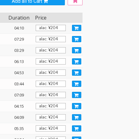
Add all to Cart
Duration
Price
04:10
07:29
03:29
06:13
04:53
03:44
07:09
04:15
04:09
05:35