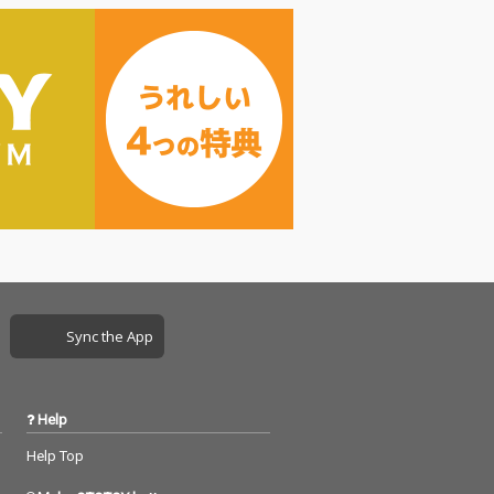
群である。間接
トルのものを合わせ
現という意味
て、結果として完成度
は後者の方が彼
を上げよう」というよ
逆しまな心理が
うな指示をいただいた
表されている気
ように記憶している。
。燦々と照る太
真の巨匠だと再認識し
で裸体と共に振
たものである。また、
れた笑顔を少し
どの作品も篠山氏作品
ながら見る僕の
でしかなく、しかもそ
、ムルソー（カ
れぞれの女性の個性が
異邦人」）のよ
発揮されている、とい
ある。その観点
う相反する特性が同居
女らの奇妙さを
している作品群に驚嘆
にし安全な場所
の連続であった。女性
むようなもので
の外面を見ながら考え
ない。むしろそ
たのは、他でもない女
Sync the App
くOrdinaryでI
性の内面である。微笑
idualなもの（誰も
みながら寂しさを感
もの）として、
じ、肯定しながら否定
つ同義の可笑し
し、近くを見ながら遠
Help
える。当然それ
くを見る。そんな逆し
Help Top
は篠山氏の純然
まな女性の内面が音に
かし」さによっ
なれば、と想像を掻き