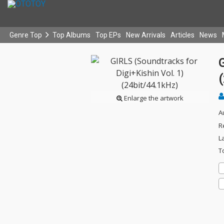
Genre Top
Top Albums
Top EPs
New Arrivals
Articles
News
G
(
Enlarge the artwork
A
R
L
T