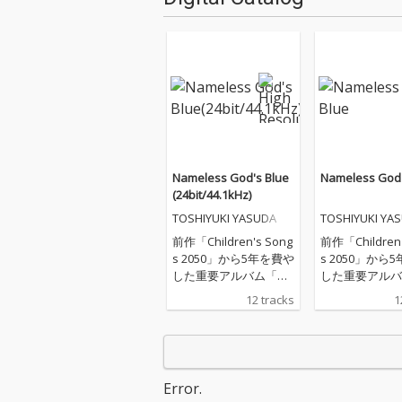
Nameless God's Blue
Nameless God'
(24bit/44.1kHz)
TOSHIYUKI YASUDA
TOSHIYUKI YA
前作「Children's Song
前作「Children'
s 2050」から5年を費や
s 2050」から
した重要アルバム「Na
した重要アルバ
meless God's Blu
meless God's 
12 tracks
1
e」。これまで強いコ
e」。これまで
ンセプトの元作曲して
ンセプトの元作
きたスタンスを変え、
きたスタンスを
主観を軸に生歌・ピア
主観を軸に生歌
ノを中心にした生楽器
ノを中心にした
Error.
を用いシンガーソング
を用いシンガー