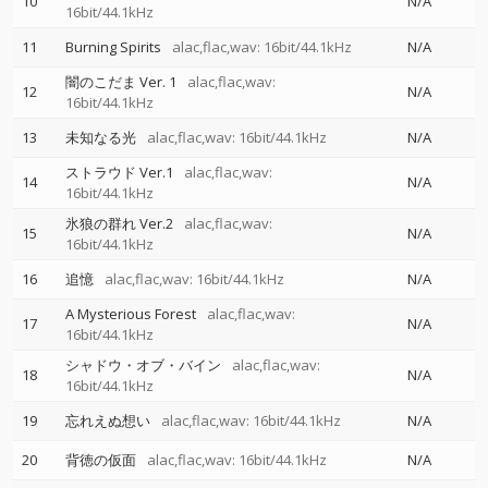
10
N/A
16bit/44.1kHz
11
Burning Spirits
alac,flac,wav: 16bit/44.1kHz
N/A
闇のこだま Ver. 1
alac,flac,wav:
12
N/A
16bit/44.1kHz
13
未知なる光
alac,flac,wav: 16bit/44.1kHz
N/A
ストラウド Ver.1
alac,flac,wav:
14
N/A
16bit/44.1kHz
氷狼の群れ Ver.2
alac,flac,wav:
15
N/A
16bit/44.1kHz
16
追憶
alac,flac,wav: 16bit/44.1kHz
N/A
A Mysterious Forest
alac,flac,wav:
17
N/A
16bit/44.1kHz
シャドウ・オブ・バイン
alac,flac,wav:
18
N/A
16bit/44.1kHz
19
忘れえぬ想い
alac,flac,wav: 16bit/44.1kHz
N/A
20
背徳の仮面
alac,flac,wav: 16bit/44.1kHz
N/A