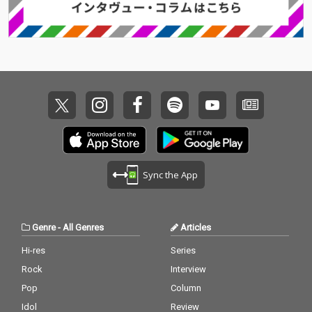
ジ楽曲の数々を収録。
Sync the App
Genre
-
All Genres
Articles
Hi-res
Series
Rock
Interview
Pop
Column
Idol
Review