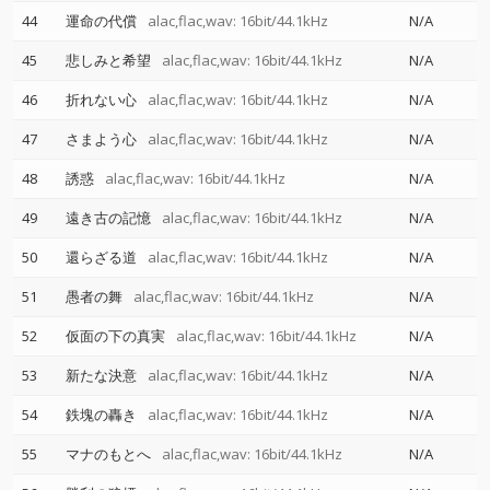
44
運命の代償
alac,flac,wav: 16bit/44.1kHz
N/A
45
悲しみと希望
alac,flac,wav: 16bit/44.1kHz
N/A
46
折れない心
alac,flac,wav: 16bit/44.1kHz
N/A
47
さまよう心
alac,flac,wav: 16bit/44.1kHz
N/A
48
誘惑
alac,flac,wav: 16bit/44.1kHz
N/A
49
遠き古の記憶
alac,flac,wav: 16bit/44.1kHz
N/A
50
還らざる道
alac,flac,wav: 16bit/44.1kHz
N/A
51
愚者の舞
alac,flac,wav: 16bit/44.1kHz
N/A
52
仮面の下の真実
alac,flac,wav: 16bit/44.1kHz
N/A
53
新たな決意
alac,flac,wav: 16bit/44.1kHz
N/A
54
鉄塊の轟き
alac,flac,wav: 16bit/44.1kHz
N/A
55
マナのもとへ
alac,flac,wav: 16bit/44.1kHz
N/A