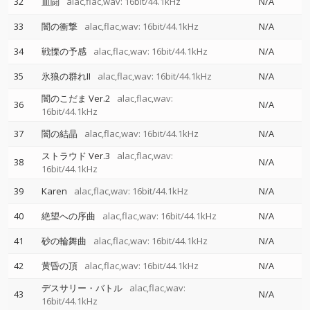
32
血闘
alac,flac,wav: 16bit/44.1kHz
N/A
33
闇の衝撃
alac,flac,wav: 16bit/44.1kHz
N/A
34
戦慄の予感
alac,flac,wav: 16bit/44.1kHz
N/A
35
氷狼の群れII
alac,flac,wav: 16bit/44.1kHz
N/A
闇のこだま Ver.2
alac,flac,wav:
36
N/A
16bit/44.1kHz
37
闇の結晶
alac,flac,wav: 16bit/44.1kHz
N/A
ストラウド Ver.3
alac,flac,wav:
38
N/A
16bit/44.1kHz
39
Karen
alac,flac,wav: 16bit/44.1kHz
N/A
40
絶望への序曲
alac,flac,wav: 16bit/44.1kHz
N/A
41
砂の輪舞曲
alac,flac,wav: 16bit/44.1kHz
N/A
42
黄昏の頂
alac,flac,wav: 16bit/44.1kHz
N/A
デスサリー・バトル
alac,flac,wav:
43
N/A
16bit/44.1kHz