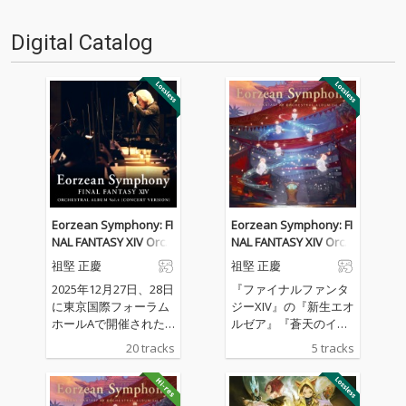
音源 2.これまで未配信…
音源 2.これまで未配信…
Digital Catalog
Eorzean Symphony: FI
Eorzean Symphony: FI
NAL FANTASY XIV Orch
NAL FANTASY XIV Orch
estral Album Vol. 4 (Co
estral Album Vol. 4
祖堅 正慶
祖堅 正慶
ncert version)
2025年12月27日、28日
『ファイナルファンタ
に東京国際フォーラム
ジーXIV』の『新生エオ
ホールAで開催された
ルゼア』『蒼天のイシ
『FINAL FANTASY XIV O
ュガルド』『紅蓮のリ
20 tracks
5 tracks
RCHESTRA CONCERT 2
ベレーター』『漆黒の
025 -Eorzean Sympho
ヴィランズ』『暁月の
ny-』から、MCパート
フィナーレ』『黄金の