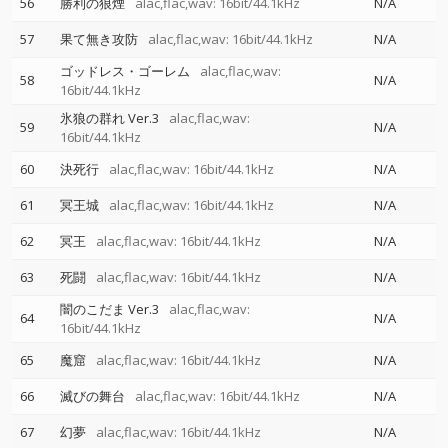
56
勝利の狼煙
alac,flac,wav: 16bit/44.1kHz
N/A
57
果て無き攻防
alac,flac,wav: 16bit/44.1kHz
N/A
ゴッドレス・ゴーレム
alac,flac,wav:
58
N/A
16bit/44.1kHz
氷狼の群れ Ver.3
alac,flac,wav:
59
N/A
16bit/44.1kHz
60
決死行
alac,flac,wav: 16bit/44.1kHz
N/A
61
冥王城
alac,flac,wav: 16bit/44.1kHz
N/A
62
冥王
alac,flac,wav: 16bit/44.1kHz
N/A
63
死闘
alac,flac,wav: 16bit/44.1kHz
N/A
闇のこだま Ver.3
alac,flac,wav:
64
N/A
16bit/44.1kHz
65
魔窟
alac,flac,wav: 16bit/44.1kHz
N/A
66
滅びの舞台
alac,flac,wav: 16bit/44.1kHz
N/A
67
幻夢
alac,flac,wav: 16bit/44.1kHz
N/A