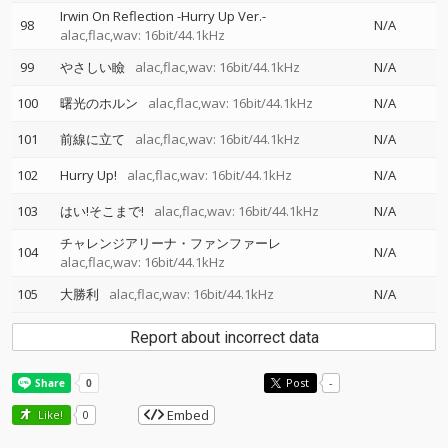
Irwin On Reflection -Hurry Up Ver.-
98
N/A
alac,flac,wav: 16bit/44.1kHz
99
やさしい瞼
alac,flac,wav: 16bit/44.1kHz
N/A
100
曙光のホルン
alac,flac,wav: 16bit/44.1kHz
N/A
101
前線に立て
alac,flac,wav: 16bit/44.1kHz
N/A
102
Hurry Up!
alac,flac,wav: 16bit/44.1kHz
N/A
103
はい!そこまで!
alac,flac,wav: 16bit/44.1kHz
N/A
チャレンジアリーナ・ファンファーレ
104
N/A
alac,flac,wav: 16bit/44.1kHz
105
大勝利
alac,flac,wav: 16bit/44.1kHz
N/A
Report about incorrect data
Post
-
Embed
Like!
0