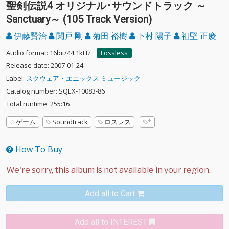
聖剣伝説4 オリジナル･サウンドトラック ～
Sanctuary～ (105 Track Version)
伊藤賢治
関戸 剛
菊田 裕樹
下村 陽子
祖堅 正慶
Audio format: 16bit/44.1kHz
Lossless
Release date: 2007-01-24
Label:
スクウェア・エニックス ミュージック
Catalog number: SQEX-10083-86
Total runtime: 255:16
ゲーム
Soundtrack
ロスレス
How To Buy
Add all to Cart
Add all to INTEREST