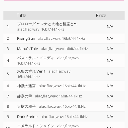
Title
Price
プロローグ 〜マナと大地と精霊と〜
1
N/A
alac,flac,wav: 16bit/44.1kHz
2
Rising Sun
alac,flac,wav: 16bit/44.1kHz
N/A
3
Mana’s Tale
alac,flac,wav: 16bit/44.1kHz
N/A
パストラル・メロディ
alac,flac,wav:
4
N/A
16bit/44.1kHz
氷狼の群れ Ver.1
alac,flac,wav:
5
N/A
16bit/44.1kHz
6
神獣の迷宮
alac,flac,wav: 16bit/44.1kHz
N/A
7
静寂の雫
alac,flac,wav: 16bit/44.1kHz
N/A
8
大樹の種子
alac,flac,wav: 16bit/44.1kHz
N/A
9
Dark Shrine
alac,flac,wav: 16bit/44.1kHz
N/A
エメラルド・シャイン
alac,flac,wav: