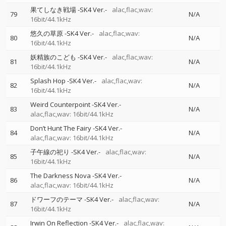
果てしなき戦場 -SK4 Ver.-
alac,flac,wav:
79
N/A
16bit/44.1kHz
悠久の草原 -SK4 Ver.-
alac,flac,wav:
80
N/A
16bit/44.1kHz
妖精族のこども -SK4 Ver.-
alac,flac,wav:
81
N/A
16bit/44.1kHz
Splash Hop -SK4 Ver.-
alac,flac,wav:
82
N/A
16bit/44.1kHz
Weird Counterpoint -SK4 Ver.-
83
N/A
alac,flac,wav: 16bit/44.1kHz
Don’t Hunt The Fairy -SK4 Ver.-
84
N/A
alac,flac,wav: 16bit/44.1kHz
子午線の祀り -SK4 Ver.-
alac,flac,wav:
85
N/A
16bit/44.1kHz
The Darkness Nova -SK4 Ver.-
86
N/A
alac,flac,wav: 16bit/44.1kHz
ドワーフのテーマ -SK4 Ver.-
alac,flac,wav:
87
N/A
16bit/44.1kHz
Irwin On Reflection -SK4 Ver.-
alac,flac,wav: