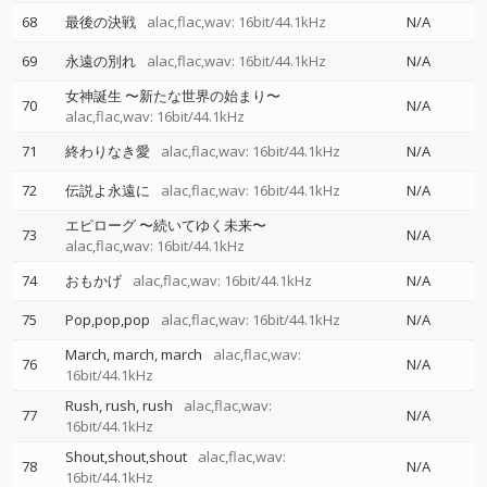
68
最後の決戦
alac,flac,wav: 16bit/44.1kHz
N/A
69
永遠の別れ
alac,flac,wav: 16bit/44.1kHz
N/A
女神誕生 〜新たな世界の始まり〜
70
N/A
alac,flac,wav: 16bit/44.1kHz
71
終わりなき愛
alac,flac,wav: 16bit/44.1kHz
N/A
72
伝説よ永遠に
alac,flac,wav: 16bit/44.1kHz
N/A
エピローグ 〜続いてゆく未来〜
73
N/A
alac,flac,wav: 16bit/44.1kHz
74
おもかげ
alac,flac,wav: 16bit/44.1kHz
N/A
75
Pop,pop,pop
alac,flac,wav: 16bit/44.1kHz
N/A
March, march, march
alac,flac,wav:
76
N/A
16bit/44.1kHz
Rush, rush, rush
alac,flac,wav:
77
N/A
16bit/44.1kHz
Shout,shout,shout
alac,flac,wav:
78
N/A
16bit/44.1kHz