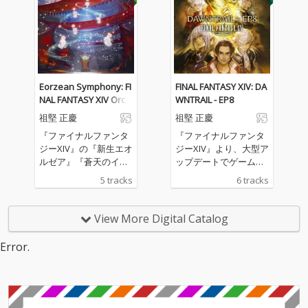
を除く当日演奏された
レガシー』のゲーム実
プログラムを収録
装楽曲の中から、『FIN
AL FANTASY XIV ORCH
ESTRA CONCERT 2025 -
Eorzean Symphony-』
で演奏された迫力のフ
ルオーケストラアレン
Eorzean Symphony: FI
FINAL FANTASY XIV: DA
ジ楽曲の数々を収録。
NAL FANTASY XIV Orch
WNTRAIL - EP8
estral Album Vol. 4
祖堅 正慶
祖堅 正慶
『ファイナルファンタ
『ファイナルファンタ
ジーXIV』の『新生エオ
ジーXIV』より、大型ア
ルゼア』『蒼天のイシ
ップデートでゲーム内
ュガルド』『紅蓮のリ
に実装されている楽曲
5 tracks
6 tracks
ベレーター』『漆黒の
から一部を収録したミ
ヴィランズ』『暁月の
ニアルバム『FINAL FAN
フィナーレ』『黄金の
TASY XIV: DAWNTRAIL
View More Digital Catalog
レガシー』のゲーム実
– EP8』が配信開始
装楽曲の中から、『FIN
Error.
AL FANTASY XIV ORCH
ESTRA CONCERT 2025 -
Eorzean Symphony-』
で演奏された迫力のフ
ルオーケストラアレン