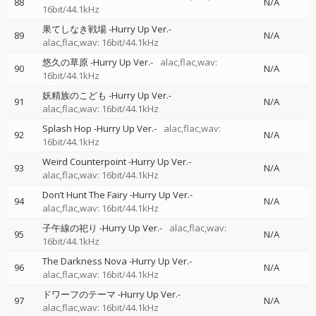
88
N/A
16bit/44.1kHz
果てしなき戦場 -Hurry Up Ver.-
89
N/A
alac,flac,wav: 16bit/44.1kHz
悠久の草原 -Hurry Up Ver.-
alac,flac,wav:
90
N/A
16bit/44.1kHz
妖精族のこども -Hurry Up Ver.-
91
N/A
alac,flac,wav: 16bit/44.1kHz
Splash Hop -Hurry Up Ver.-
alac,flac,wav:
92
N/A
16bit/44.1kHz
Weird Counterpoint -Hurry Up Ver.-
93
N/A
alac,flac,wav: 16bit/44.1kHz
Don’t Hunt The Fairy -Hurry Up Ver.-
94
N/A
alac,flac,wav: 16bit/44.1kHz
子午線の祀り -Hurry Up Ver.-
alac,flac,wav:
95
N/A
16bit/44.1kHz
The Darkness Nova -Hurry Up Ver.-
96
N/A
alac,flac,wav: 16bit/44.1kHz
ドワーフのテーマ -Hurry Up Ver.-
97
N/A
alac,flac,wav: 16bit/44.1kHz