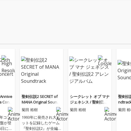
Annive
聖剣伝説2 SECRET of
シークレット オブ マナ
聖剣伝説3
a Conc
MANA Original Soundt
ジェネシス / 聖剣伝説2
ndtrac
rack
アレンジアルバム
菊田 裕樹
菊田 裕樹
菊田 裕
周年コン
1993年に発売され大ヒ
盤が登
ットを記録したゲーム
『聖剣伝説2』が全編