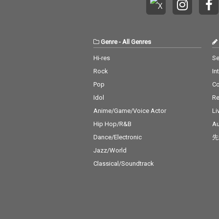
Genre
-
All Genres
Hi-res
Se
Rock
In
Pop
C
Idol
Re
Anime/Game/Voice Actor
Li
Hip Hop/R&B
Au
Dance/Electronic
先
Jazz/World
Classical/Soundtrack