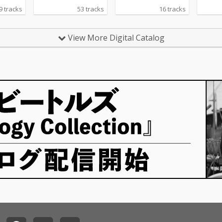
された
ビジュアルをリメイク
9 tracks
53 tracks
16 tracks
ンサー
して発売決定!リメイク
5thア
に伴い、音楽も新たに
オーケス
全曲がアレンジされた
View More Digital Catalog
』の演
本作は、オリジナル版
たCDが
の作曲家:菊田裕樹完全
井剛史
監修の元、様々アレン
交響楽
ジャーが参加してい
演奏
る。当時の雰囲気を残
含む全
しつつも、今だから出
なく収
来るサウンド表現が楽
曲の新たな魅力を引き
出し、オリジナル版の
ファンの方も、初めて
聴く方も、聖剣伝説2
の音楽の世界を満喫で
きる内容になってい
る。