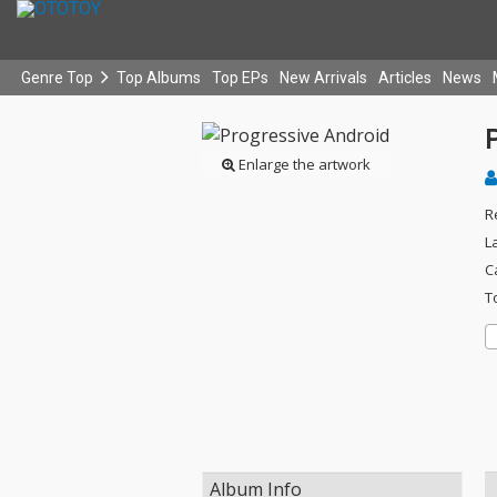
Genre Top
Top Albums
Top EPs
New Arrivals
Articles
News
Enlarge the artwork
R
L
C
T
Album Info