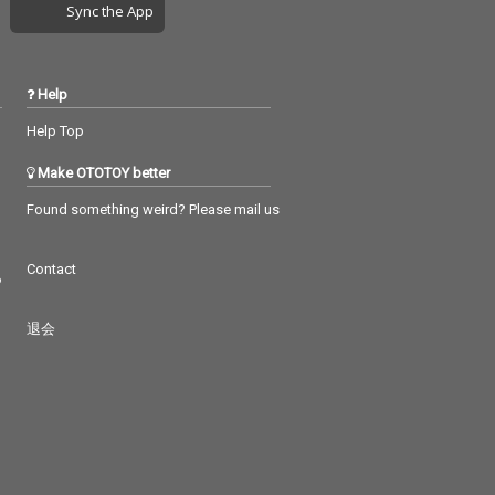
Sync the App
Help
Help Top
Make OTOTOY better
Found something weird? Please mail us
Contact
つ
退会