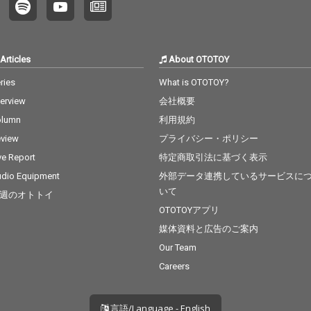
Articles
About OTOTOY
ries
What is OTOTOY?
terview
会社概要
olumn
利用規約
view
プライバシー・ポリシー
ve Report
特定商取引法に基づく表示
dio Equipment
外部データ連携しているサービスに
いて
週のオトトイ
OTOTOYアプリ
媒体資料と広告のご案内
Our Team
Careers
言語/Language - English