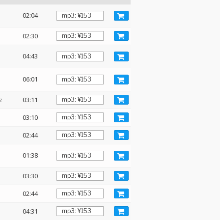
02:04
02:30
04:43
06:01
z
03:11
03:10
02:44
01:38
03:30
02:44
04:31