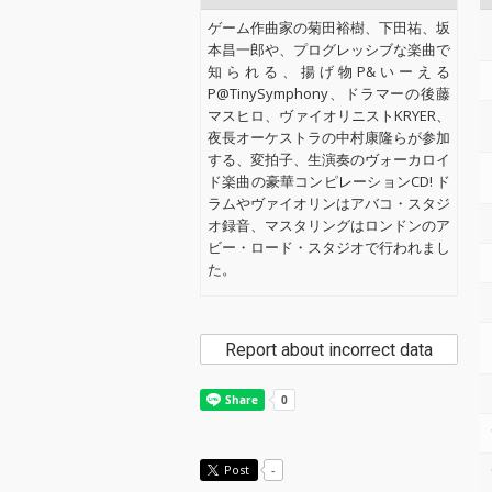
ゲーム作曲家の菊田裕樹、下田祐、坂
本昌一郎や、プログレッシブな楽曲で
知られる、揚げ物P&いーえる
P@TinySymphony、ドラマーの後藤
マスヒロ、ヴァイオリニストKRYER、
夜長オーケストラの中村康隆らが参加
する、変拍子、生演奏のヴォーカロイ
ド楽曲の豪華コンピレーションCD! ド
ラムやヴァイオリンはアバコ・スタジ
オ録音、マスタリングはロンドンのア
ビー・ロード・スタジオで行われまし
た。
Report about incorrect data
Post
-