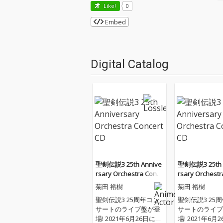
Like!
0
Embed
Digital Catalog
聖剣伝説3 25th Annive
聖剣伝説3 25th 
rsary Orchestra Conc
rsary Orchestr
ert CD
ert CD
菊田 裕樹
菊田 裕樹
聖剣伝説3 25周年コン
聖剣伝説3 25
サートのライブ盤が登
サートのライブ
場! 2021年6月26日にオ
場! 2021年6月26日にオ