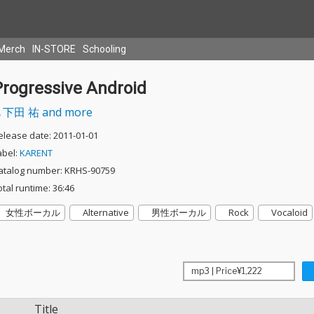
Merch
IN-STORE
Schooling
Progressive Android
下田 祐 and more
elease date: 2011-01-01
abel:
KARENT
atalog number: KRHS-90759
otal runtime: 36:46
女性ボーカル
Alternative
男性ボーカル
Rock
Vocaloid
Title