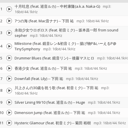
十月吐息 (feat. 巡音ルカ)
--
中村康隆(a.k.a. Naka-G)
mp3:
1
16bit/44.1kHz
2
7つの海 (feat. Mac音ナナ)
--
下田 祐
mp3: 16bit/44.1kHz
永劫少女ウロボロス (feat. 初音ミク)
--
坂本昌一郎 from sound
3
sepher
mp3: 16bit/44.1kHz
Milestone (feat. 鏡音レン&初音ミク)
--
揚げ物P&いーえるP@
4
TinySymphony
mp3: 16bit/44.1kHz
5
Drummer Blues (feat. 鏡音リン)
--
後藤マスヒロ
mp3: 16bit/44.1kH
6
香港少女 (feat. 巡音ルカ)
--
下田 祐
mp3: 16bit/44.1kHz
7
Downfall (feat. Lily)
--
下田 祐
mp3: 16bit/44.1kHz
川上さんの30歳を祝う歌 (feat. 初音ミク)
--
下田 祐
mp3:
8
16bit/44.1kHz
9
Silver Lining 99/10 (feat. 巡音ルカ)
--
Huge
mp3: 16bit/44.1kHz
10
Dimension Jump (feat. 巡音ルカ)
--
下田 祐
mp3: 16bit/44.1kHz
11
Hysteric Glamour (feat. 初音ミク)
--
菊田 裕樹
mp3: 16bit/44.1kHz