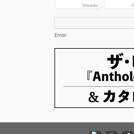
ンラインで配信された
ンラインで配信
19 tracks
1
オフィシャルコンサー
オフィシャルコ
ト『聖剣伝説3 25thア
ト『聖剣伝説3 2
ニバーサリー オーケス
ニバーサリー 
トラコンサート』の演
トラコンサート
奏音源を収録したCDが
奏音源を収録し
Error.
登場! 指揮・大井剛史
登場! 指揮・大
氏、演奏・東京交響楽
氏、演奏・東京
団による珠玉の演奏
団による珠玉の
を、アンコール含む全
を、アンコール
19曲余すことなく収
19曲余すこと
録。
録。