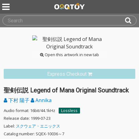
Open this artwork in new tab
Express Checkout
聖剣伝説 Legend of Mana Original Soundtrack
下村 陽子
Annika
Audio format: 16bit/44.1kHz
Lossless
Release date: 1999-07-23
Label:
スクウェア・エニックス
Catalog number: SQEX-10036～7