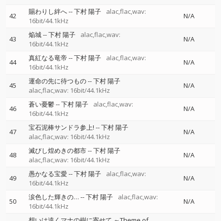
賜わりし絆へ
--
下村 陽子
alac,flac,wav:
42
N/A
16bit/44.1kHz
焔城
--
下村 陽子
alac,flac,wav:
43
N/A
16bit/44.1kHz
真紅なる竜帝
--
下村 陽子
alac,flac,wav:
44
N/A
16bit/44.1kHz
運命の先に待つもの
--
下村 陽子
45
N/A
alac,flac,wav: 16bit/44.1kHz
蒼い憂鬱
--
下村 陽子
alac,flac,wav:
46
N/A
16bit/44.1kHz
宝石泥棒サンドラ参上!
--
下村 陽子
47
N/A
alac,flac,wav: 16bit/44.1kHz
滅びし煌めきの都市
--
下村 陽子
48
N/A
alac,flac,wav: 16bit/44.1kHz
愚かなる宝愛
--
下村 陽子
alac,flac,wav:
49
N/A
16bit/44.1kHz
涙色した輝きの…
--
下村 陽子
alac,flac,wav:
50
N/A
16bit/44.1kHz
想いは遠くマナの樹に寄せて ～Theme of