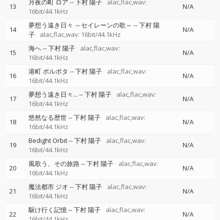
月夜の町 ロア
--
下村 陽子
alac,flac,wav:
13
N/A
16bit/44.1kHz
夢想う遠き日々 ～セイレーンの歌～
--
下村 陽
14
N/A
子
alac,flac,wav: 16bit/44.1kHz
海へ
--
下村 陽子
alac,flac,wav:
15
N/A
16bit/44.1kHz
港町 ポルポタ
--
下村 陽子
alac,flac,wav:
16
N/A
16bit/44.1kHz
夢想う遠き日々...
--
下村 陽子
alac,flac,wav:
17
N/A
16bit/44.1kHz
悠然なる歴世
--
下村 陽子
alac,flac,wav:
18
N/A
16bit/44.1kHz
Bedight Orbit
--
下村 陽子
alac,flac,wav:
19
N/A
16bit/44.1kHz
風歌う、その旅路
--
下村 陽子
alac,flac,wav:
20
N/A
16bit/44.1kHz
魔法都市 ジオ
--
下村 陽子
alac,flac,wav:
21
N/A
16bit/44.1kHz
駆け行く記憶
--
下村 陽子
alac,flac,wav:
22
N/A
16bit/44.1kHz