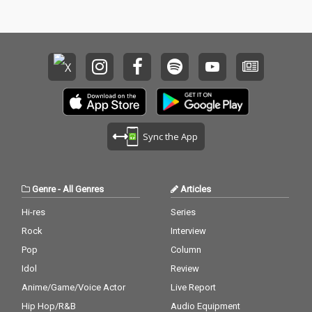
Sync the App
Genre
-
All Genres
Articles
Hi-res
Series
Rock
Interview
Pop
Column
Idol
Review
Anime/Game/Voice Actor
Live Report
Hip Hop/R&B
Audio Equipment