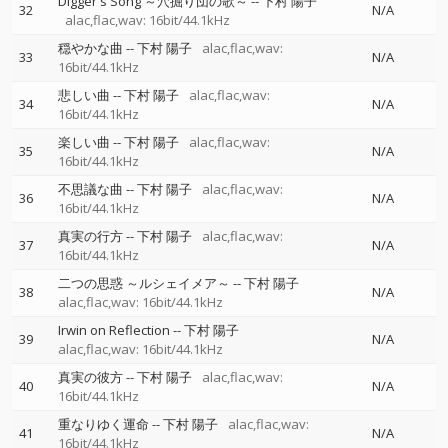
Digger's Song ～穴掘り団の歌～
--
下村 陽子
32
N/A
alac,flac,wav: 16bit/44.1kHz
穏やかな曲
--
下村 陽子
alac,flac,wav:
33
N/A
16bit/44.1kHz
悲しい曲
--
下村 陽子
alac,flac,wav:
34
N/A
16bit/44.1kHz
楽しい曲
--
下村 陽子
alac,flac,wav:
35
N/A
16bit/44.1kHz
不思議な曲
--
下村 陽子
alac,flac,wav:
36
N/A
16bit/44.1kHz
真実の行方
--
下村 陽子
alac,flac,wav:
37
N/A
16bit/44.1kHz
二つの思惑 ～ルシェイメア～
--
下村 陽子
38
N/A
alac,flac,wav: 16bit/44.1kHz
Irwin on Reflection
--
下村 陽子
39
N/A
alac,flac,wav: 16bit/44.1kHz
真実の彼方
--
下村 陽子
alac,flac,wav:
40
N/A
16bit/44.1kHz
重なりゆく運命
--
下村 陽子
alac,flac,wav:
41
N/A
16bit/44.1kHz