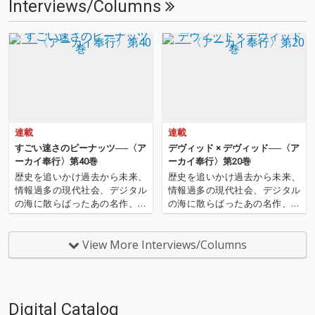
Interviews/Columns
連載
連載
すごい速さのピーナッツ──〈ア
デヴィッド × デヴィッド──〈ア
ーカイ奉行〉第40巻
ーカイ奉行〉第20巻
歴史を追いかけ過去から未来、
歴史を追いかけ過去から未来、
情報過多の現代社会、デジタル
情報過多の現代社会、デジタル
の海に散らばったあの名作、こ
の海に散らばったあの名作、こ
の名作たちをひとつにまとめる
の名作たちをひとつにまとめる
仕事人…!〈アーカイ奉行〉が今
仕事人…!〈アーカイ奉行〉が今
日もデジタルの乱世を治め
日もデジタルの乱世を治め
View More Interviews/Columns
る…!'''〈アーカイ奉行〉と
る…!'''〈アーカイ奉行〉と
は…'''1.過去作の最新リマスター
は…'''1.過去作の最新リマスター
音源 2.これまで未配信…
音源 2.これまで未配信…
Digital Catalog