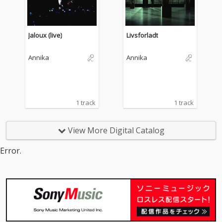
Jaloux (live)
Livsforladt
Annika
Annika
1 track
1 track
View More Digital Catalog
Error.