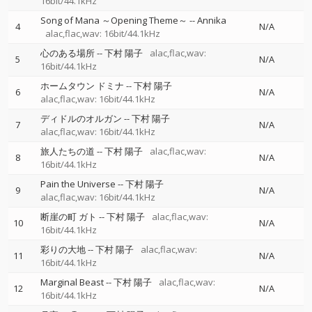
16bit/44.1kHz
Song of Mana ～Opening Theme～
--
Annika
4
N/A
alac,flac,wav: 16bit/44.1kHz
心のある場所
--
下村 陽子
alac,flac,wav:
5
N/A
16bit/44.1kHz
ホームタウン ドミナ
--
下村 陽子
6
N/A
alac,flac,wav: 16bit/44.1kHz
ディドルのオルガン
--
下村 陽子
7
N/A
alac,flac,wav: 16bit/44.1kHz
旅人たちの道
--
下村 陽子
alac,flac,wav:
8
N/A
16bit/44.1kHz
Pain the Universe
--
下村 陽子
9
N/A
alac,flac,wav: 16bit/44.1kHz
断崖の町 ガト
--
下村 陽子
alac,flac,wav:
10
N/A
16bit/44.1kHz
彩りの大地
--
下村 陽子
alac,flac,wav:
11
N/A
16bit/44.1kHz
Marginal Beast
--
下村 陽子
alac,flac,wav:
12
N/A
16bit/44.1kHz