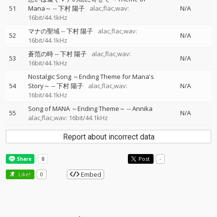
51
Mana～
--
下村 陽子
alac,flac,wav:
N/A
16bit/44.1kHz
マナの聖域
--
下村 陽子
alac,flac,wav:
52
N/A
16bit/44.1kHz
蒼范の時
--
下村 陽子
alac,flac,wav:
53
N/A
16bit/44.1kHz
Nostalgic Song ～Ending Theme for Mana's
54
Story～
--
下村 陽子
alac,flac,wav:
N/A
16bit/44.1kHz
Song of MANA ～Ending Theme～
--
Annika
55
N/A
alac,flac,wav: 16bit/44.1kHz
Report about incorrect data
Post
-
Embed
Like!
0