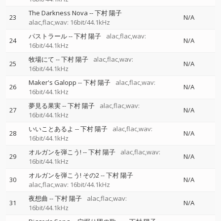
The Darkness Nova
--
下村 陽子
23
N/A
alac,flac,wav: 16bit/44.1kHz
パストラール
--
下村 陽子
alac,flac,wav:
24
N/A
16bit/44.1kHz
牧場にて
--
下村 陽子
alac,flac,wav:
25
N/A
16bit/44.1kHz
Maker's Galopp
--
下村 陽子
alac,flac,wav:
26
N/A
16bit/44.1kHz
夢見る果実
--
下村 陽子
alac,flac,wav:
27
N/A
16bit/44.1kHz
いいことあるよ
--
下村 陽子
alac,flac,wav:
28
N/A
16bit/44.1kHz
オルガンを弾こう!
--
下村 陽子
alac,flac,wav:
29
N/A
16bit/44.1kHz
オルガンを弾こう! その2
--
下村 陽子
30
N/A
alac,flac,wav: 16bit/44.1kHz
夜想曲
--
下村 陽子
alac,flac,wav:
31
N/A
16bit/44.1kHz