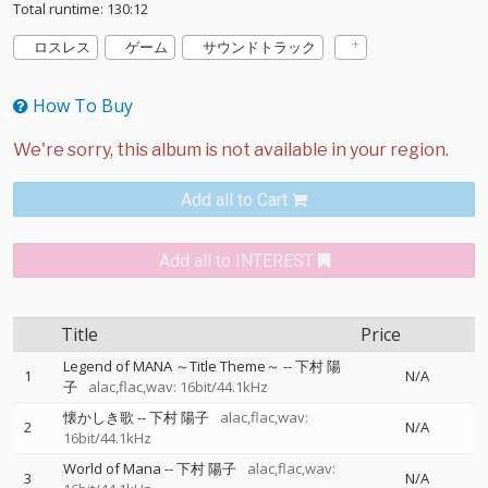
Total runtime: 130:12
ロスレス
ゲーム
サウンドトラック
How To Buy
Add all to Cart
Add all to INTEREST
Title
Price
Legend of MANA ～Title Theme～
--
下村 陽
1
N/A
子
alac,flac,wav: 16bit/44.1kHz
懐かしき歌
--
下村 陽子
alac,flac,wav:
2
N/A
16bit/44.1kHz
World of Mana
--
下村 陽子
alac,flac,wav:
3
N/A