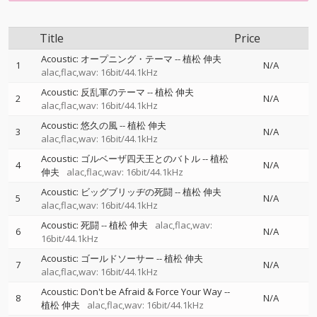
Title
Price
Acoustic: オープニング・テーマ
--
植松 伸夫
1
N/A
alac,flac,wav: 16bit/44.1kHz
Acoustic: 反乱軍のテーマ
--
植松 伸夫
2
N/A
alac,flac,wav: 16bit/44.1kHz
Acoustic: 悠久の風
--
植松 伸夫
3
N/A
alac,flac,wav: 16bit/44.1kHz
Acoustic: ゴルベーザ四天王とのバトル
--
植松
4
N/A
伸夫
alac,flac,wav: 16bit/44.1kHz
Acoustic: ビッグブリッヂの死闘
--
植松 伸夫
5
N/A
alac,flac,wav: 16bit/44.1kHz
Acoustic: 死闘
--
植松 伸夫
alac,flac,wav:
6
N/A
16bit/44.1kHz
Acoustic: ゴールドソーサー
--
植松 伸夫
7
N/A
alac,flac,wav: 16bit/44.1kHz
Acoustic: Don't be Afraid & Force Your Way
--
8
N/A
植松 伸夫
alac,flac,wav: 16bit/44.1kHz