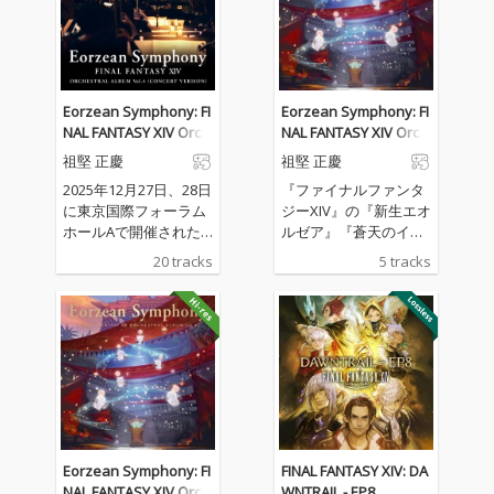
Eorzean Symphony: FI
Eorzean Symphony: FI
NAL FANTASY XIV Orch
NAL FANTASY XIV Orch
estral Album Vol. 4 (Co
estral Album Vol. 4
祖堅 正慶
祖堅 正慶
ncert version)
2025年12月27日、28日
『ファイナルファンタ
に東京国際フォーラム
ジーXIV』の『新生エオ
ホールAで開催された
ルゼア』『蒼天のイシ
『FINAL FANTASY XIV O
ュガルド』『紅蓮のリ
20 tracks
5 tracks
RCHESTRA CONCERT 2
ベレーター』『漆黒の
025 -Eorzean Sympho
ヴィランズ』『暁月の
ny-』から、MCパート
フィナーレ』『黄金の
を除く当日演奏された
レガシー』のゲーム実
プログラムを収録
装楽曲の中から、『FIN
AL FANTASY XIV ORCH
ESTRA CONCERT 2025 -
Eorzean Symphony-』
で演奏された迫力のフ
ルオーケストラアレン
Eorzean Symphony: FI
FINAL FANTASY XIV: DA
ジ楽曲の数々を収録。
NAL FANTASY XIV Orch
WNTRAIL - EP8