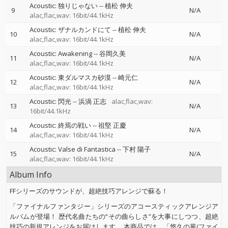
Acoustic: 独りじゃない
--
植松 伸夫
9
N/A
alac,flac,wav: 16bit/44.1kHz
Acoustic: ザナルカンドにて
--
植松 伸夫
10
N/A
alac,flac,wav: 16bit/44.1kHz
Acoustic: Awakening
--
谷岡久美
11
N/A
alac,flac,wav: 16bit/44.1kHz
Acoustic: 東ダルマスカ砂漠
--
崎元仁
12
N/A
alac,flac,wav: 16bit/44.1kHz
Acoustic: 閃光
--
浜渦 正志
alac,flac,wav:
13
N/A
16bit/44.1kHz
Acoustic: 終焉の戦い
--
祖堅 正慶
14
N/A
alac,flac,wav: 16bit/44.1kHz
Acoustic: Valse di Fantastica
--
下村 陽子
15
N/A
alac,flac,wav: 16bit/44.1kHz
Album Info
FFシリーズのサウンドが、超絶技巧アレンジで蘇る！
「ファイナルファンタジー」シリーズのアコースティックアレンジア
ルバムが登場！ 歴代名曲たちの“その曲らしさ”を大事にしつつ、超絶
技巧の新規アレンジをお届けします。 本商品では、「悠久の風(ファイ