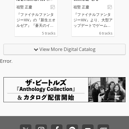
estral Album Vol. 4
祖堅 正慶
祖堅 正慶
『ファイナルファンタ
『ファイナルファンタ
ジーXIV』の『新生エオ
ジーXIV』より、大型ア
ルゼア』『蒼天のイシ
ップデートでゲーム内
ュガルド』『紅蓮のリ
に実装されている楽曲
5 tracks
6 tracks
ベレーター』『漆黒の
から一部を収録したミ
ヴィランズ』『暁月の
ニアルバム『FINAL FAN
フィナーレ』『黄金の
TASY XIV: DAWNTRAIL
View More Digital Catalog
レガシー』のゲーム実
– EP8』が配信開始
装楽曲の中から、『FIN
Error.
AL FANTASY XIV ORCH
ESTRA CONCERT 2025 -
Eorzean Symphony-』
で演奏された迫力のフ
ルオーケストラアレン
ジ楽曲の数々を収録。