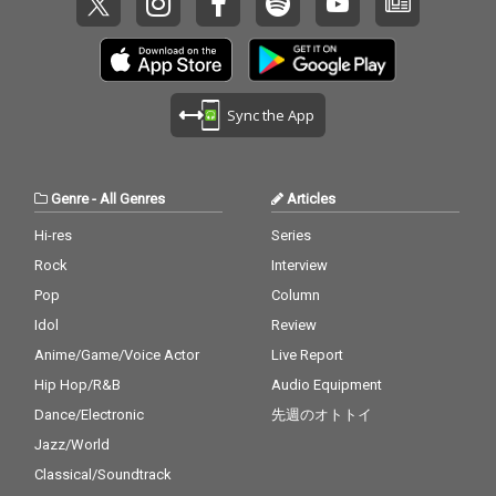
Sync the App
Genre
-
All Genres
Articles
Hi-res
Series
Rock
Interview
Pop
Column
Idol
Review
Anime/Game/Voice Actor
Live Report
Hip Hop/R&B
Audio Equipment
Dance/Electronic
先週のオトトイ
Jazz/World
Classical/Soundtrack