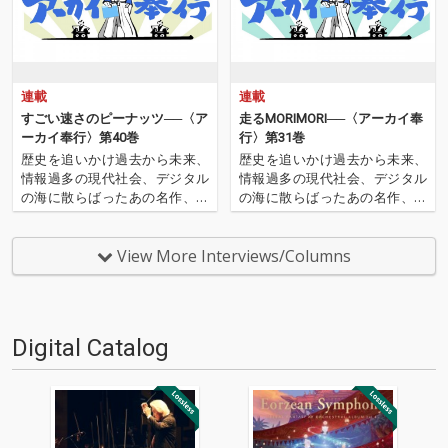
連載
連載
すごい速さのピーナッツ──〈ア
走るMORIMORI──〈アーカイ奉
ーカイ奉行〉第40巻
行〉第31巻
歴史を追いかけ過去から未来、
歴史を追いかけ過去から未来、
情報過多の現代社会、デジタル
情報過多の現代社会、デジタル
の海に散らばったあの名作、こ
の海に散らばったあの名作、こ
の名作たちをひとつにまとめる
の名作たちをひとつにまとめる
仕事人…!〈アーカイ奉行〉が今
仕事人…!〈アーカイ奉行〉が今
日もデジタルの乱世を治め
日もデジタルの乱世を治め
View More Interviews/Columns
る…!'''〈アーカイ奉行〉と
る…!'''〈アーカイ奉行〉と
は…'''1.過去作の最新リマスター
は…'''1.過去作の最新リマスター
音源 2.これまで未配信…
音源 2.これまで未配信…
Digital Catalog