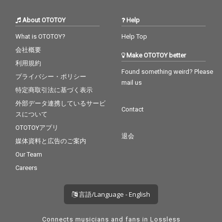
About OTOTOY
Help
What is OTOTOY?
Help Top
会社概要
Make OTOTOY better
利用規約
Found something weird? Please
プライバシー・ポリシー
mail us
特定商取引法に基づく表示
外部データ連携しているサービ
Contact
スについて
OTOTOYアプリ
退会
媒体資料と広告のご案内
Our Team
Careers
言語/Language - English
Connects musicians and fans in Lossless