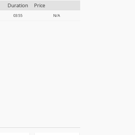
Duration
Price
03:55
N/A