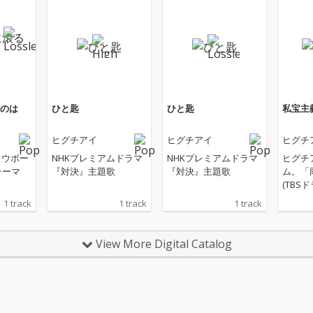
のは
ひと匙
ひと匙
私宝主
ヒグチアイ
ヒグチアイ
ヒグチ
ノウボー
NHKプレミアムドラマ
NHKプレミアムドラマ
ヒグチ
テーマ
『対決』主題歌
『対決』主題歌
ム。「
(TBS
『地獄
1 track
1 track
1 track
ていく
「誰」
だぁれ
View More Digital Catalog
「恋に恋
リジナ
っても
しもも
のなら」