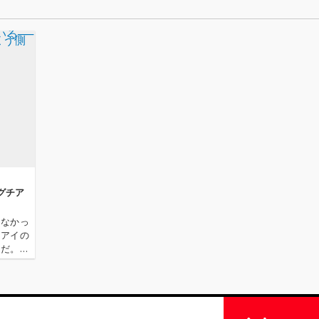
よならプ
ギリシ
プロポー
ン』テ
うタイ
リリー
言”三
グ」「
り」「
え、未
という
れた。
にはTHE
K、倉品
APRI
グチア
タ、三井
E、宮田
らなかっ
ウ、そ
チアイの
子」で
らだ。彼
松衆な
でに生々
富んだ
た。「終