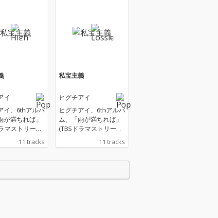
義
私宝主義
アイ
ヒグチアイ
アイ、6thアルバ
ヒグチアイ、6thアルバ
雨が満ちれば」
ム。「雨が満ちれば」
ドラマストリーム
(TBSドラマストリーム
の果てまで連れ
『地獄の果てまで連れ
11 tracks
11 tracks
』主題歌)、
ていく』主題歌)、
(映画『あのコは
「誰」(映画『あのコは
？』主題歌)、
だぁれ？』主題歌)、
せよ」(Huluオ
「恋に恋せよ」(Huluオ
ル『おとなにな
リジナル『おとなにな
』主題歌)、「も
っても』主題歌)、「も
う一度恋をする
しももう一度恋をする
(ABEMA『さ
のなら」(ABEMA『さ