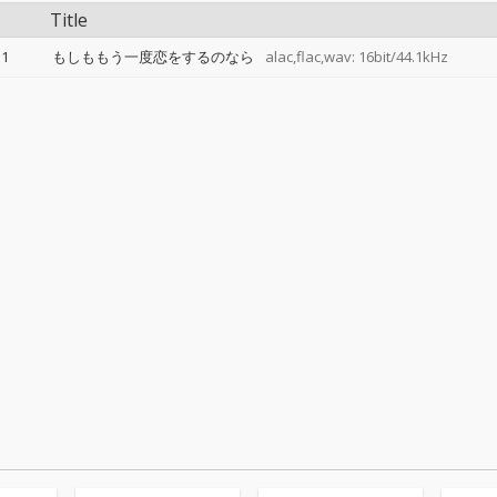
Title
1
もしももう一度恋をするのなら
alac,flac,wav: 16bit/44.1kHz