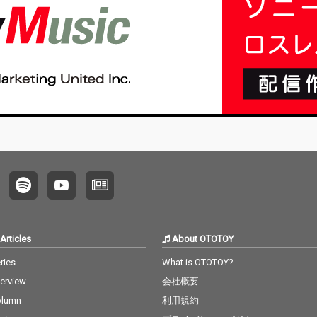
Articles
About OTOTOY
ries
What is OTOTOY?
terview
会社概要
olumn
利用規約