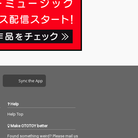
Sync the App
Help
Help Top
Make OTOTOY better
Found something weird? Please mail us