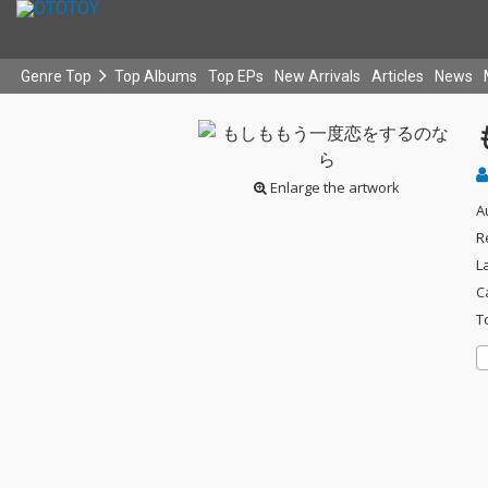
Genre Top
Top Albums
Top EPs
New Arrivals
Articles
News
Enlarge the artwork
A
R
L
C
T