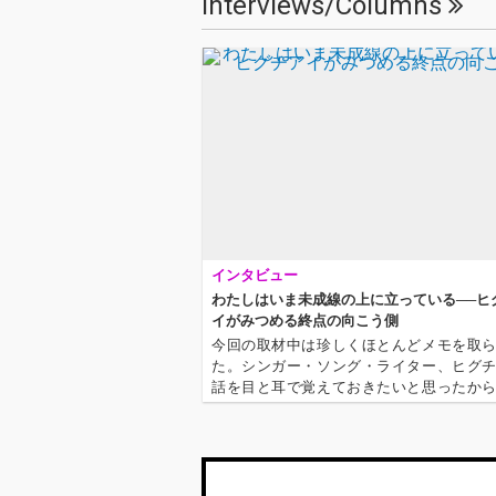
Interviews/Columns
インタビュー
わたしはいま未成線の上に立っている──ヒ
イがみつめる終点の向こう側
今回の取材中は珍しくほとんどメモを取
た。シンガー・ソング・ライター、ヒグ
話を目と耳で覚えておきたいと思ったか
女から生まれる言葉や発想はそれほどま
しく、一瞬で人を惹きつける魅力があっ
着駅の向こう側ってなんなんだろう」「…