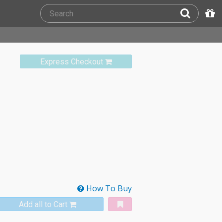
Express Checkout
How To Buy
Add all to Cart