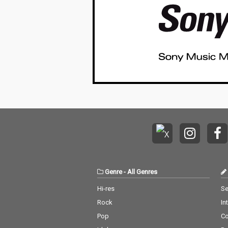
Genre
-
All Genres
Hi-res
Se
Rock
In
Pop
C