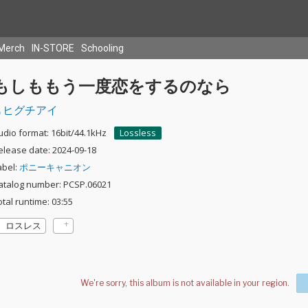
Merch
IN-STORE
Schooling
もしももう一度恋をするのなら
ヒグチアイ
udio format: 16bit/44.1kHz
Lossless
elease date: 2024-09-18
abel:
ポニーキャニオン
atalog number: PCSP.06021
otal runtime: 03:55
ロスレス