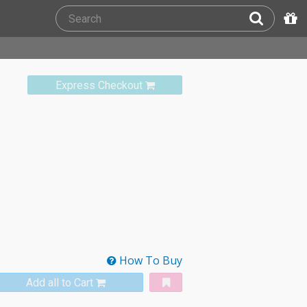
Express Checkout
How To Buy
Add all to Cart