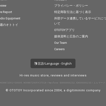
view
プライバシー・ポリシー
ve Report
特定商取引法に基づく表示
dio Equipment
外部データ連携しているサービスに
いて
週のオトトイ
OTOTOYアプリ
媒体資料と広告のご案内
Our Team
Careers
言語/Language - English
Hi-res music store, reviews and interviews
008872001Y30005, 9008872005Y37019 / NexTone: ID000000232, ID000000233 / エルマーク:
© OTOTOY Incorporated since 2004, a
digitiminimi
company