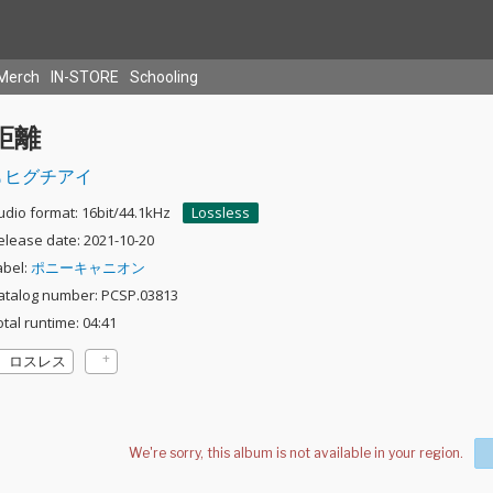
Merch
IN-STORE
Schooling
距離
ヒグチアイ
udio format: 16bit/44.1kHz
Lossless
elease date: 2021-10-20
abel:
ポニーキャニオン
atalog number: PCSP.03813
otal runtime: 04:41
ロスレス