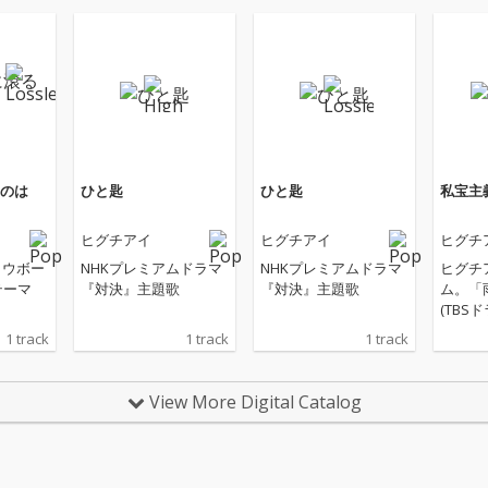
のは
ひと匙
ひと匙
私宝主
ヒグチアイ
ヒグチアイ
ヒグチ
ノウボー
NHKプレミアムドラマ
NHKプレミアムドラマ
ヒグチ
テーマ
『対決』主題歌
『対決』主題歌
ム。「
(TBS
『地獄
1 track
1 track
1 track
ていく
「誰」
だぁれ
View More Digital Catalog
「恋に恋
リジナ
っても
しもも