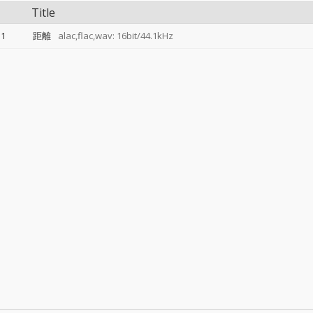
Title
1
距離
alac,flac,wav: 16bit/44.1kHz