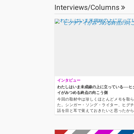
Interviews/Columns
インタビュー
わたしはいま未成線の上に立っている──ヒ
イがみつめる終点の向こう側
今回の取材中は珍しくほとんどメモを取
た。シンガー・ソング・ライター、ヒグ
話を目と耳で覚えておきたいと思ったか
女から生まれる言葉や発想はそれほどま
しく、一瞬で人を惹きつける魅力があっ
着駅の向こう側ってなんなんだろう」「…