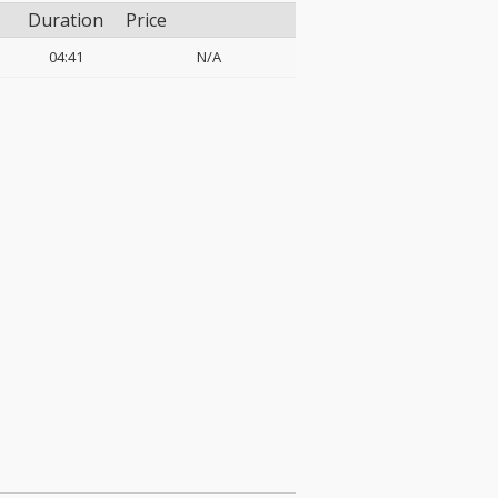
Duration
Price
04:41
N/A