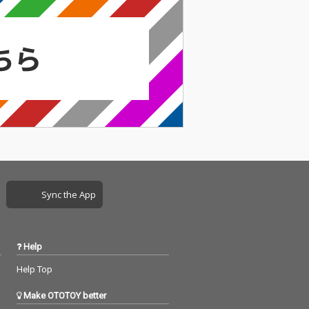
Sync the App
Help
Help Top
Make OTOTOY better