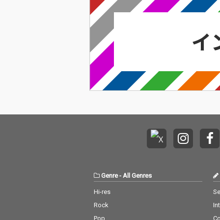
Genre
-
All Genres
Hi-res
Se
Rock
In
Pop
C