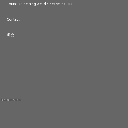
Found something weird? Please mail us
Contact
つ
退会
 RIAJ80023001