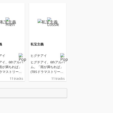
義
私宝主義
アイ
ヒグチアイ
アイ、6thアルバ
ヒグチアイ、6thアルバ
雨が満ちれば」
ム。「雨が満ちれば」
ドラマストリーム
(TBSドラマストリーム
の果てまで連れ
『地獄の果てまで連れ
11 tracks
11 tracks
』主題歌)、
ていく』主題歌)、
(映画『あのコは
「誰」(映画『あのコは
？』主題歌)、
だぁれ？』主題歌)、
せよ」(Huluオ
「恋に恋せよ」(Huluオ
ル『おとなにな
リジナル『おとなにな
』主題歌)、「も
っても』主題歌)、「も
う一度恋をする
しももう一度恋をする