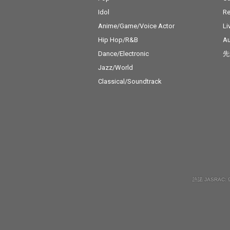
Idol
Re
Anime/Game/Voice Actor
Li
Hip Hop/R&B
Au
Dance/Electronic
先
Jazz/World
Classical/Soundtrack
許諾 JASRAC: 9