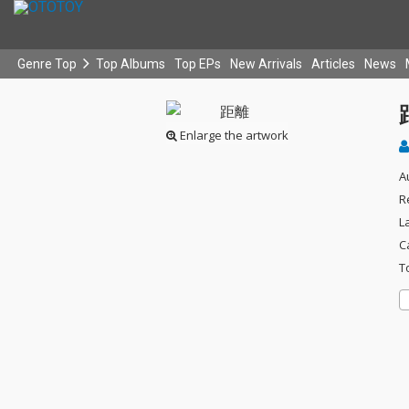
Genre Top
Top Albums
Top EPs
New Arrivals
Articles
News
Enlarge the artwork
A
R
L
C
T