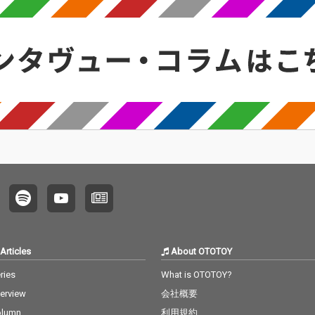
Articles
About OTOTOY
ries
What is OTOTOY?
terview
会社概要
olumn
利用規約