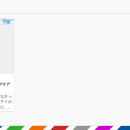
のなら」
よならプ
ギリシ
プロポー
ン』テ
うタイ
リリー
言”三
グ」「
り」「
え、未
という
れた。
にはTHE
K、倉品
APRI
グチア
タ、三井
E、宮田
らなかっ
ウ、そ
チアイの
子」で
らだ。彼
松衆な
でに生々
富んだ
た。「終