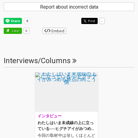
Report about incorrect data
Post
-
Embed
Like!
0
Interviews/Columns
インタビュー
わたしはいま未成線の上に立っ
ている──ヒグチアイがみつめる
終点の向こう側
今回の取材中は珍しくほとんど