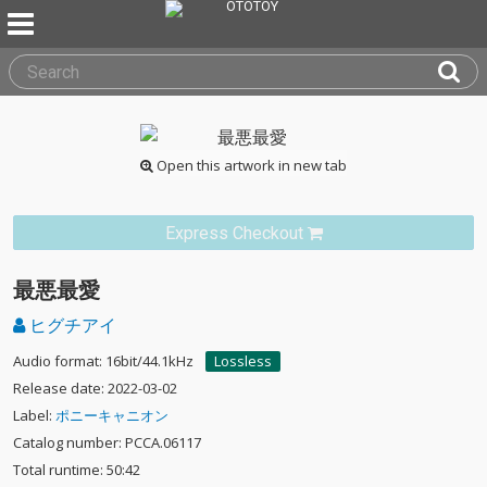
Open this artwork in new tab
Express Checkout
最悪最愛
ヒグチアイ
Audio format: 16bit/44.1kHz
Lossless
Release date: 2022-03-02
Label:
ポニーキャニオン
Catalog number: PCCA.06117
Total runtime: 50:42