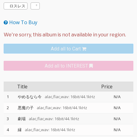
ロスレス
How To Buy
Add all to Cart
Add all to INTEREST
Title
Price
1
やめるなら今
alac,flac,wav: 16bit/44.1kHz
N/A
2
悪魔の子
alac,flac,wav: 16bit/44.1kHz
N/A
3
劇場
alac,flac,wav: 16bit/44.1kHz
N/A
4
縁
alac,flac,wav: 16bit/44.1kHz
N/A