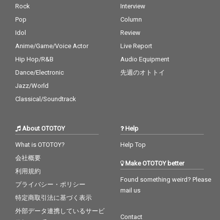
Rock
Interview
Pop
Column
Idol
Review
Anime/Game/Voice Actor
Live Report
Hip Hop/R&B
Audio Equipment
Dance/Electronic
先週のオトトイ
Jazz/World
Classical/Soundtrack
About OTOTOY
Help
What is OTOTOY?
Help Top
会社概要
Make OTOTOY better
利用規約
Found something weird? Please
プライバシー・ポリシー
mail us
特定商取引法に基づく表示
外部データ連携しているサービ
Contact