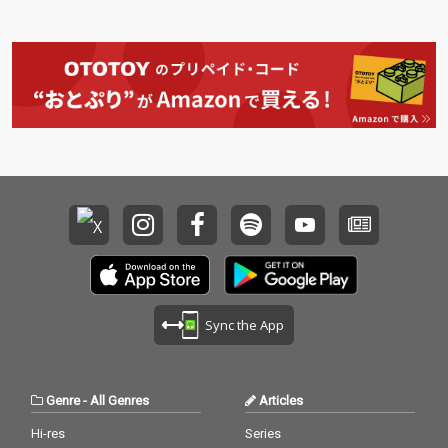
Sync the App
Genre
-
All Genres
Articles
Hi-res
Series