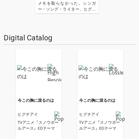
メモを取らなかった。シンガ
ー・ソング・ライター、ヒグチ
アイの話を目と耳で覚えておき
たいと思ったからだ。彼女から
生まれる言葉や発想はそれほど
までに生々しく、一瞬で人を惹
Digital Catalog
きつける魅力があった。「終着
駅の向こう側ってなんなんだろ
う」「…
今この胸に滾るのは
今この胸に滾るのは
ヒグチアイ
ヒグチアイ
TVアニメ『スノウボー
TVアニメ『スノウボー
ルアース』EDテーマ
ルアース』EDテーマ